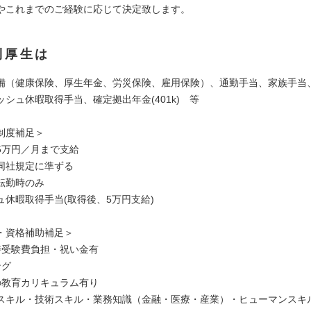
これまでのご経験に応じて決定致します。
利厚生は
備（健康保険、厚生年金、労災保険、雇用保険）、通勤手当、家族手当
シュ休暇取得手当、確定拠出年金(401k) 等
制度補足＞
5万円／月まで支給
同社規定に準ずる
転勤時のみ
ュ休暇取得手当(取得後、5万円支給)
・資格補助補足＞
時受験費負担・祝い金有
ング
の教育カリキュラム有り
スキル・技術スキル・業務知識（金融・医療・産業）・ヒューマンスキ