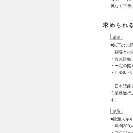
係なく平等
求められ
必須
■以下のご
・顧客との
・要員計画
・一定の開
・ITSS
・日本語能
※業務遂行
す。
歓迎
■歓迎スキ
・年間20
・プロジェ