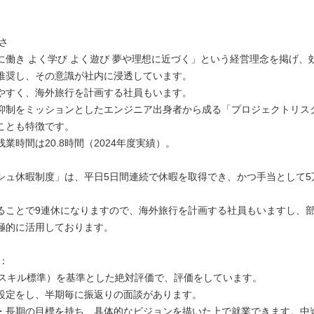
すさ
に働き よく学び よく遊び 夢や理想に近づく」という経営理念を掲げ、
推奨し、その意識が社内に浸透しています。
やすく、海外旅行を計画する社員もいます。
抑制をミッションとしたエンジニア出身者から成る「プロジェクトリス
ことも特徴です。
時間は20.8時間（2024年度実績）。
シュ休暇制度」は、平日5日間連続で休暇を取得でき、かつ手当として5
。
ることで9連休になりますので、海外旅行を計画する社員もいますし、
極的に活用しております。
度：
（ITスキル標準）を基準とした絶対評価で、評価をしています。
設定をし、半期毎に振返りの面談があります。
・長期の目標を持ち、具体的なビジョンを描いた上で就業できます。中