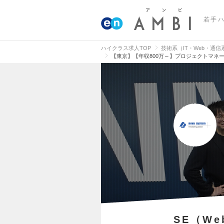
若手
ハイクラス求人TOP
技術系（IT・Web・通
【東京】【年収800万～】プロジェクトマネ
SE（W