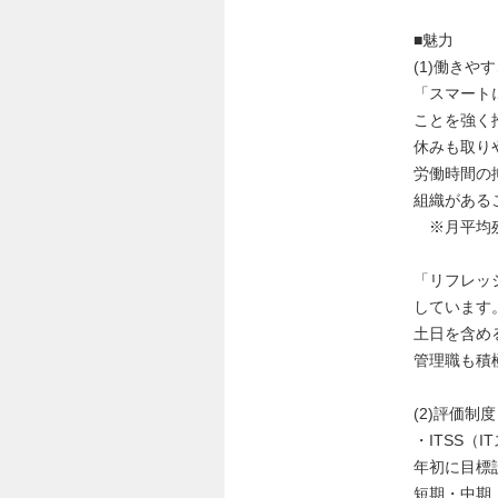
■魅力
(1)働きや
「スマート
ことを強く
休みも取り
労働時間の
組織がある
※月平均残業
「リフレッ
しています
土日を含め
管理職も積
(2)評価制
・ITSS
年初に目標
短期・中期