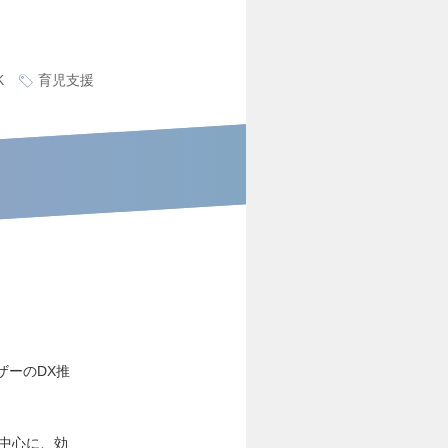
K
育児支援
ザーのDX推
を中心に、効