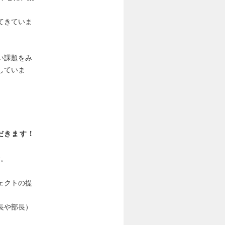
てきていま
い課題をみ
していま
だきます！
す。
ェクトの提
長や部長）