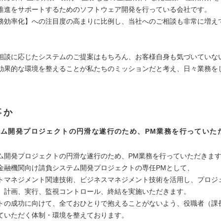
推進をサポートするためのソフトウェア開発を行っている会社です。
務効率化】への注目度の高まりに比例し、当社へのご相談も非常に増え
相談に応じたシステムのご提案はもちろん、お客様自身も気づいていな
効果的な環境を整えることが私たちのミッションだと考え、日々業務を
事か
テム開発プロジェクトの円滑な遂行のため、PM業務を行っていた
ム開発プロジェクトの円滑な遂行のため、PM業務を行っていただきま
金融機関向け請負システム開発プロジェクトの専任PMとして、
トマネジメント関連技術、ビジネスマネジメント技術を活用し、プロジ
、計画、実行、監視コントロール、終結を実施いただきます。
トの成功に向けて、全ておひとりで抱えることがないよう、役職者（課
ていただく体制・環境を整えております。