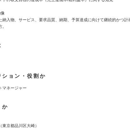
物像
た納入物、サービス、要求品質、納期、予算達成に向けて継続的かつ計
方。
は
ジション・役割か
トマネージャー
くか
（東京都品川区大崎）