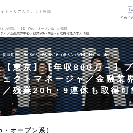
ハイキャリアのスカウト転職
初めて
信系）の転職
SE（Web・オープン系）の転職
ージャ／金融業界中心／残業20h・9連休も取得可能の求人情報
掲載期間
26/08/03～26/08/16
求人No.WNRJU-004-tokyo
【東京】【年収800万～】
ェクトマネージャ／金融業
／残業20h・9連休も取得可
eb・オープン系）