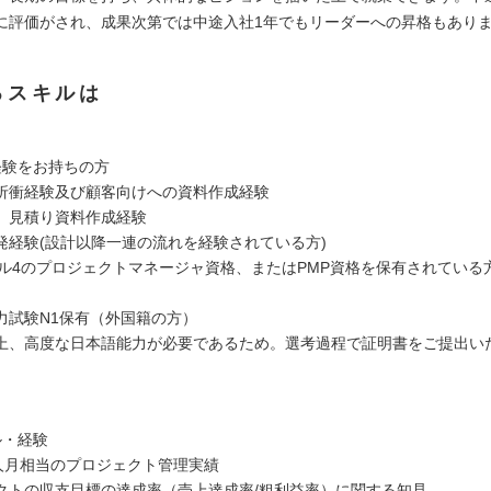
に評価がされ、成果次第では中途入社1年でもリーダーへの昇格もあり
るスキルは
経験をお持ちの方
折衝経験及び顧客向けへの資料作成経験
、見積り資料作成経験
発経験(設計以降一連の流れを経験されている方)
レベル4のプロジェクトマネージャ資格、またはPMP資格を保有されている
力試験N1保有（外国籍の方）
上、高度な日本語能力が必要であるため。選考過程で証明書をご提出い
ル・経験
0人月相当のプロジェクト管理実績
クトの収支目標の達成率（売上達成率/粗利益率）に関する知見