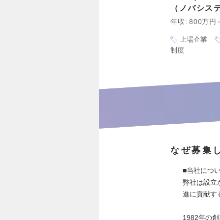
ノバシス
年収
800万円
上場企業
制度
なぜ募集
■当社につ
弊社は設立
進に貢献す
1982年