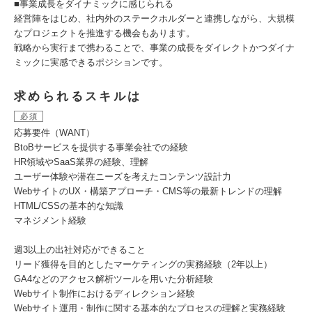
■事業成長をダイナミックに感じられる
経営陣をはじめ、社内外のステークホルダーと連携しながら、大規模
なプロジェクトを推進する機会もあります。
戦略から実行まで携わることで、事業の成長をダイレクトかつダイナ
ミックに実感できるポジションです。
求められるスキルは
必須
応募要件（WANT）
BtoBサービスを提供する事業会社での経験
HR領域やSaaS業界の経験、理解
ユーザー体験や潜在ニーズを考えたコンテンツ設計力
WebサイトのUX・構築アプローチ・CMS等の最新トレンドの理解
HTML/CSSの基本的な知識
マネジメント経験
週3以上の出社対応ができること
リード獲得を目的としたマーケティングの実務経験（2年以上）
GA4などのアクセス解析ツールを用いた分析経験
Webサイト制作におけるディレクション経験
Webサイト運用・制作に関する基本的なプロセスの理解と実務経験