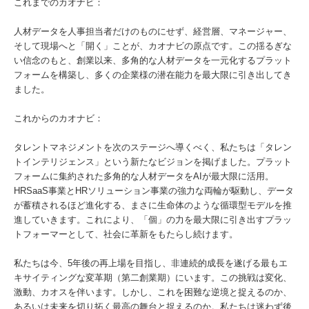
これまでのカオナビ：
人材データを人事担当者だけのものにせず、経営層、マネージャー、
そして現場へと「開く」ことが、カオナビの原点です。この揺るぎな
い信念のもと、創業以来、多角的な人材データを一元化するプラット
フォームを構築し、多くの企業様の潜在能力を最大限に引き出してき
ました。
これからのカオナビ：
タレントマネジメントを次のステージへ導くべく、私たちは「タレン
トインテリジェンス」という新たなビジョンを掲げました。プラット
フォームに集約された多角的な人材データをAIが最大限に活用。
HRSaaS事業とHRソリューション事業の強力な両輪が駆動し、データ
が蓄積されるほど進化する、まさに生命体のような循環型モデルを推
進していきます。これにより、「個」の力を最大限に引き出すプラッ
トフォーマーとして、社会に革新をもたらし続けます。
私たちは今、5年後の再上場を目指し、非連続的成長を遂げる最もエ
キサイティングな変革期（第二創業期）にいます。この挑戦は変化、
激動、カオスを伴います。しかし、これを困難な逆境と捉えるのか、
あるいは未来を切り拓く最高の舞台と捉えるのか。私たちは迷わず後