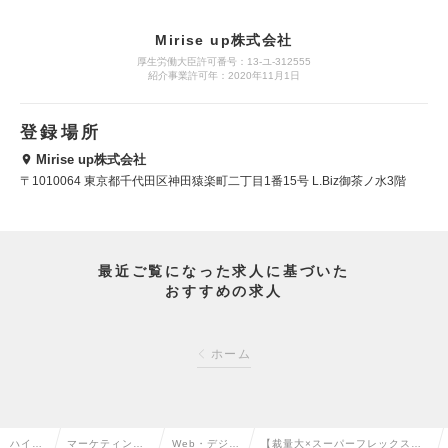
Mirise up株式会社
厚生労働大臣許可番号：13-ユ-312555
紹介事業許可年：2020年11月1日
登録場所
Mirise up株式会社
〒1010064 東京都千代田区神田猿楽町二丁目1番15号 L.Biz御茶ノ水3階
最近ご覧になった求人に基づいた
おすすめの求人
ホーム
ハイク
マーケティン
Web・デジタ
【裁量大×スーパーフレックス】