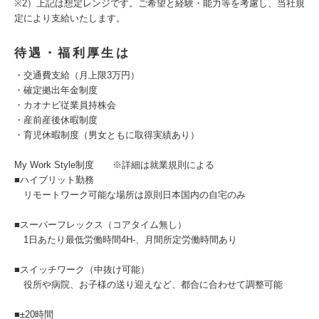
※2）上記は想定レンジです。ご希望と経験・能力等を考慮し、当社規
定により支給いたします。
待遇・福利厚生は
・交通費支給（月上限3万円）
・確定拠出年金制度
・カオナビ従業員持株会
・産前産後休暇制度
・育児休暇制度（男女ともに取得実績あり）
My Work Style制度 ※詳細は就業規則による
■ハイブリット勤務
リモートワーク可能な場所は原則日本国内の自宅のみ
■スーパーフレックス（コアタイム無し）
1日あたり最低労働時間4H-、月間所定労働時間あり
■スイッチワーク（中抜け可能）
役所や病院、お子様の送り迎えなど、都合に合わせて調整可能
■±20時間