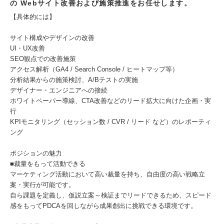
の Webサイト改善および施策推進をお任せします。
【具体的には】
サイト構成やデザインの改善
UI・UX改善
SEO観点での改善施策
アクセス解析（GA4 / Search Console / ヒートマップ等）
分析結果からの施策検討、A/Bテストの実施
デザイナー・エンジニアへの接続
ホワイトペーパー導線、CTA改善などのリード拡大に向けた企画・実
行
KPIモニタリング（セッション数 / CVR / リード など）のレポーティ
ング
ポジションの魅力
■裁量をもって活動できる
マーケティング活動において高い裁量を持ち、自由度の高い戦略立
案・実行が可能です。
自ら課題を定義し、仮説立案～検証までリードできるため、スピード
感をもってPDCAを回しながら成果創出に挑戦できる環境です。