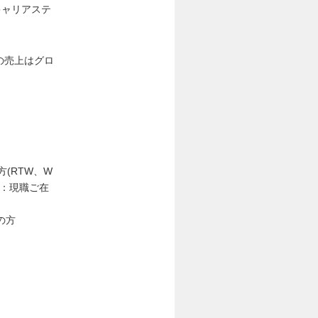
キャリアステ
の売上はグロ
(RTW、W
安：現職ご在
の方