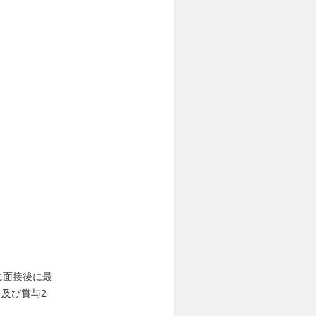
に面接後に最
及び賞与2