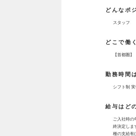
どんなポ
スタッフ
どこで働
【首都圏】
勤務時間
シフト制 実働
給与はど
ご入社時の
終決定しま
種の支給有(