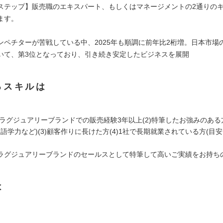
ステップ】販売職のエキスパート、もしくはマネージメントの2通りの
ます。
ンペチターが苦戦している中、2025年も順調に前年比2桁増。日本市場
いて、第3位となっており、引き続き安定したビジネスを展開
るスキルは
)ラグジュアリーブランドでの販売経験3年以上(2)特筆したお強みのある方
語学力など)(3)顧客作りに長けた方(4)1社で長期就業されている方(目
ラグジュアリーブランドのセールスとして特筆して高いご実績をお持ち
は