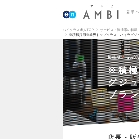
若手
ハイクラス求人TOP
サービス・流通系の転職
※積極採用※業界トップクラス ハイラグジ
掲載期間
26/07
※積
グジ
ブラ
店長・販