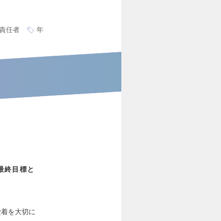
責任者
年
最終目標と
愛着を大切に