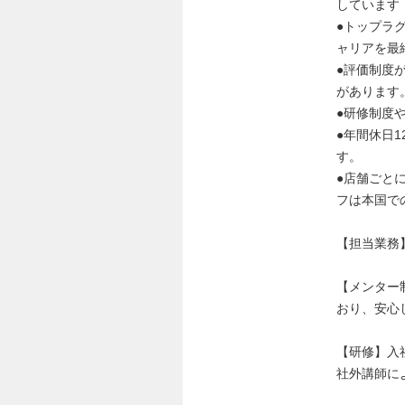
しています
●トップラ
ャリアを最
●評価制度
があります
●研修制度
●年間休日
す。
●店舗ごと
フは本国で
【担当業務
【メンター
おり、安心
【研修】入
社外講師に