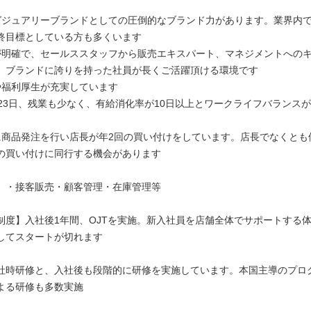
グジュアリーブランドとしての圧倒的なブランド力があります。業界内
終目標としている方も多くいます
が明確で、セールススタッフから販売エキスパート、マネジメントへの
。ブランドに誇りを持った社員が長くご活躍頂ける環境です
や福利厚生が充実しています
123日、残業も少なく、有給消化率が10日以上とワークライフバランス
に商品発注を行い店長が年2回の買い付けをしています。店長でなくとも
の買い付けに同行する機会があります
】・接客販売・顧客管理・在庫管理等
制度】入社後1年間、OJTを実施。新入社員を店舗全体でサポートする
してスタートが切れます
社時研修と、入社後も段階的に研修を実施しています。本国主導のプロ
よる研修も多数実施