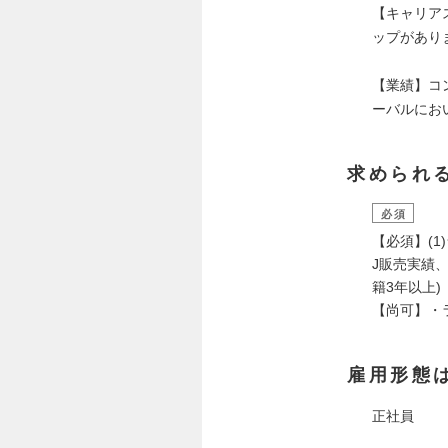
【キャリア
ップがあり
【業績】コ
ーバルにお
求められ
必須
【必須】(1
J販売実績、
籍3年以上)
【尚可】・
雇用形態
正社員