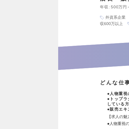
年収
500万円
外資系企業
収600万以上
どんな仕
●人物重視
●トップ
している
●販売エキ
【求人の魅
●人物重視