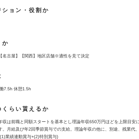
ジション・役割か
くか
【名古屋】【関西】地区店舗※適性を見て決定
は
7.5h 休憩1.5h
のくらい貰えるか
年収は前職と同額スタートを基本とし理論年収650万円ほどを上限目安
す。月給及び年2回季節賞与での支給。理論年収の他に、別途、残業代、
(1)業績連動賞与+(2)特別賞与)