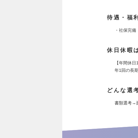
待遇・福
・社保完備
休日休暇
【年間休日1
年1回の長
どんな選
書類選考→面