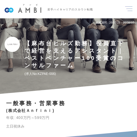
若手ハイキャリアのスカウト転職
掲載期間
26/07/28～26/08/10
【麻布台ヒルズ勤務】役員直下
で経営を支えるアシスタント｜
ベストベンチャー100受賞のコ
ンサルファーム
求人No.KZPAE-006
一般事務・営業事務
株式会社Ａｎｆｉｎｉ
年収
400万円～599万円
土日祝休み