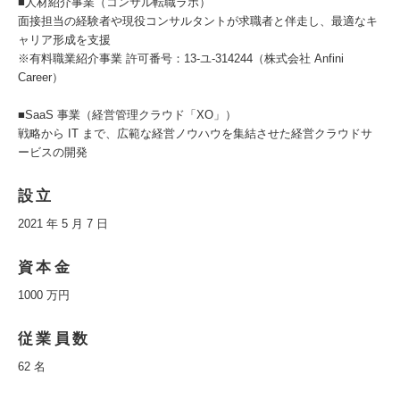
■人材紹介事業（コンサル転職ラボ）
面接担当の経験者や現役コンサルタントが求職者と伴走し、最適なキ
ャリア形成を支援
※有料職業紹介事業 許可番号：13-ユ-314244（株式会社 Anfini
Career）
■SaaS 事業（経営管理クラウド「XO」）
戦略から IT まで、広範な経営ノウハウを集結させた経営クラウドサ
ービスの開発
設立
2021 年 5 月 7 日
資本金
1000 万円
従業員数
62 名