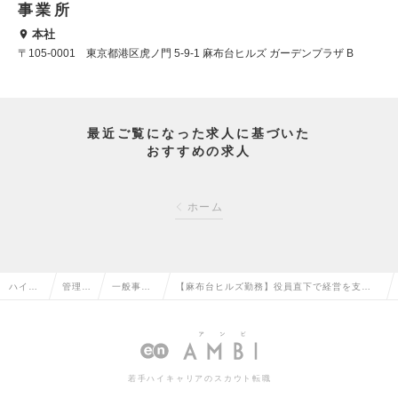
事業所
本社
〒105-0001 東京都港区虎ノ門 5-9-1 麻布台ヒルズ ガーデンプラザ B
最近ご覧になった求人に基づいた
おすすめの求人
ホーム
ハイク
管理部
一般事
【麻布台ヒルズ勤務】役員直下で経営を支え
ラス求
門系の
務・営業
るアシスタント｜ベストベンチャー100受賞の
人TOP
転職
事務の転
コンサルファームの求人情報
職
若手ハイキャリアのスカウト転職