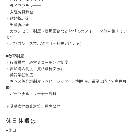
・ライフプランナー
・入院お見舞金
・結婚祝い金
・出産祝い金
・カウンセラー制度（定期面談など1on1でのフォロー体制を整えてい
ます）
・パソコン、スマホ貸与（会社規定による）
■教育制度
・役員層向け経営者コーチング制度
・書籍購入制度（資格取得支援）
・英語学習制度
・キッズ英会話制度（ベビーシッターご利用時、希望に応じて利用可
能）
・パーソナルトレーナー制度
※受動喫煙防止対策：屋内禁煙
休日休暇は
■休日