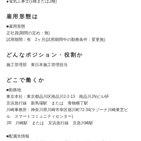
●電気工事士(1種または2種)
雇用形態は
■雇用形態
正社員(期間の定め：無)
試用期間：有 2ヶ月(試用期間中の勤務条件：変更無)
どんなポジション・役割か
施工管理部 東日本施工管理担当
どこで働くか
■勤務地
東京本社：東京都品川区南品川2-2-13 南品川JNビル6F
京浜急行線 新馬場駅 または 青物横丁駅
川崎事務所：神奈川県川崎市幸区堀川町72-34(ラゾーナ川崎東芝ビ
ル スマートコミュニティセンター)
JR 川崎駅 または 京浜急行線 京急川崎駅
■配属先情報