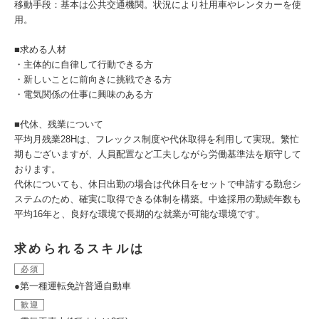
移動手段：基本は公共交通機関。状況により社用車やレンタカーを使
用。
■求める人材
・主体的に自律して行動できる方
・新しいことに前向きに挑戦できる方
・電気関係の仕事に興味のある方
■代休、残業について
平均月残業28Hは、フレックス制度や代休取得を利用して実現。繁忙
期もございますが、人員配置など工夫しながら労働基準法を順守して
おります。
代休についても、休日出勤の場合は代休日をセットで申請する勤怠シ
ステムのため、確実に取得できる体制を構築。中途採用の勤続年数も
平均16年と、良好な環境で長期的な就業が可能な環境です。
求められるスキルは
必須
●第一種運転免許普通自動車
歓迎