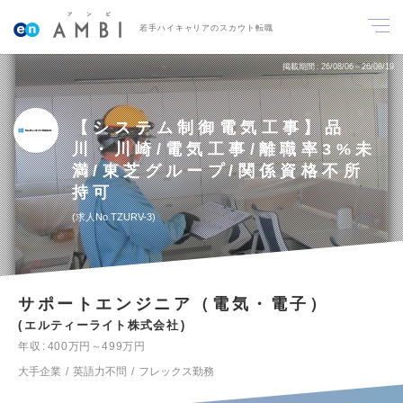
若手ハイキャリアのスカウト転職
掲載期間
26/08/06～26/08/19
【システム制御電気工事】品
川・川崎/電気工事/離職率3%未
満/東芝グループ/関係資格不所
持可
求人No.TZURV-3
サポートエンジニア（電気・電子）
エルティーライト株式会社
年収
400万円～499万円
大手企業
英語力不問
フレックス勤務