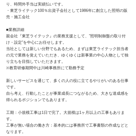
り、時間外手当は実績払いです。
・東芝ライテック100％出資子会社として1986年に創立した照明の販
売・施工会社
■業務詳細
親会社『東芝ライテック』の業務支援として、”照明制御盤の取り付
け・設定”を中心にお任せします。
当社としては新しい分野でもあるため、まずは東芝ライテック担当者
の元で業務を覚えていただき、ゆくゆくは新事業の中心人物として独
り立ちを目指していただきます。
※教育研修期間中は川崎事務所にて勤務予定
新しいサービスを通じて、多くの人の役に立てるやりがいのある仕事
です。
自ら考え、行動したことが事業成長につながるため、大きな達成感を
得られるポジションでもあります。
工期：小規模工事は1日で完了。大規模は1ヶ月以上の工事もありま
す。
工事が無い場合の働き方：基本的には事務所で工事書類の作成などと
なります。