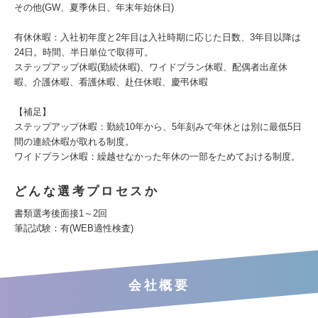
その他(GW、夏季休日、年末年始休日)
有休休暇：入社初年度と2年目は入社時期に応じた日数、3年目以降は
24日。時間、半日単位で取得可。
ステップアップ休暇(勤続休暇)、ワイドプラン休暇、配偶者出産休
暇、介護休暇、看護休暇、赴任休暇、慶弔休暇
【補足】
ステップアップ休暇：勤続10年から、5年刻みで年休とは別に最低5日
間の連続休暇が取れる制度。
ワイドプラン休暇：繰越せなかった年休の一部をためておける制度。
どんな選考プロセスか
書類選考後面接1～2回
筆記試験：有(WEB適性検査)
会社概要