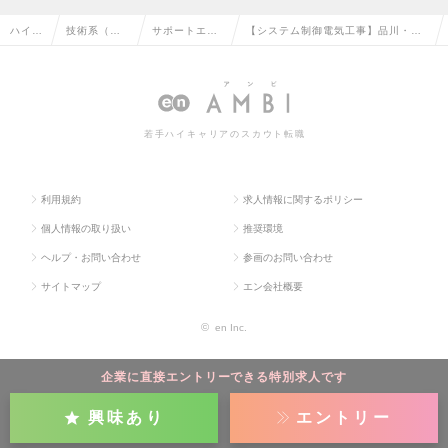
ハイク
技術系（電
サポートエン
【システム制御電気工事】品川・川
ラス求
気・電子・
ジニア（電
崎/電気工事/離職率3%未満/東芝グル
人TOP
半導体）の
気・電子）の
ープ/関係資格不所持可の求人情報
転職
転職
若手ハイキャリアのスカウト転職
利用規約
求人情報に関するポリシー
個人情報の取り扱い
推奨環境
ヘルプ・お問い合わせ
参画のお問い合わせ
サイトマップ
エン会社概要
©
en Inc.
企業に直接エントリーできる特別求人です
興味あり
エントリー