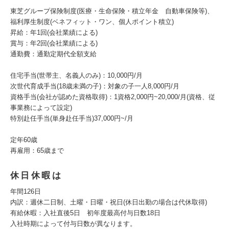
東芝グループ保険制度(医療・生命保険・積立年金 自動車保険等)、
福利厚生制度(ベネフィット・ワン、個人ポイント積立)
昇給：年1回(会社業績による)
賞与：年2回(会社業績による)
通勤費：通勤定期代全額支給
住宅手当(世帯主、名義人のみ)：10,000円/月
次世代育成手当(18歳未満の子)：対象の子一人8,000円/月
資格手当(会社が認めた資格取得)：1資格2,000円~20,000/月(資格、従
事業務によって設定)
特別赴任手当(単身赴任手当)37,000円~/月
定年60歳
再雇用：65歳まで
休日休暇は
年間126日
内訳：週休二日制、土曜・日曜・祝日(休日出勤の場合は代休取得)
有給休暇：入社直後5日 初年度最高付与日数18日
入社時期によって付与日数が異なります。