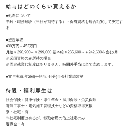
給与はどのくらい貰えるか
■処遇について
年齢・職務経験（当社が期待する）・保有資格を総合勘案して決定す
る
■想定年収
439万円～452万円
月給￥290,900～￥299,600 基本給￥235,600～￥242,600を含む/月
※必須資格のみ所持の場合
※固定残業代制度はありません。時間外手当は全て支給します。
■賞与実績:年2回(平均4か月分)※会社業績次第
待遇・福利厚生は
社会保険：健康保険・厚生年金・雇用保険・労災保険
電気工事士・電気施工管理技士などの資格取得支援
寮・社宅：有
※社宅制度は有るが、転勤者用の借上社宅のみ
退職金：有