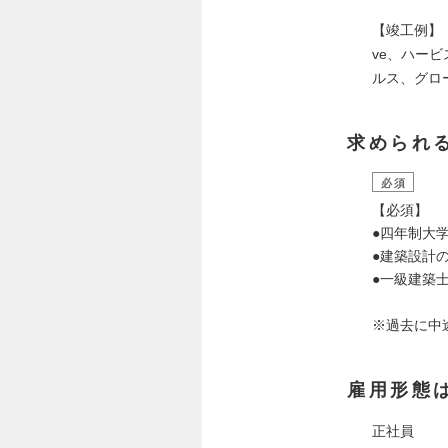
【竣工例】
ve、ハー
ルス、グロ
求められ
必須
【必須】
●四年制大
●建築設計
●一級建築
※過去に中
雇用形態
正社員