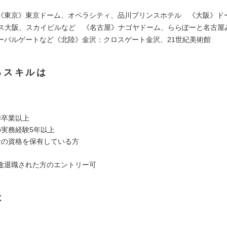
《東京》東京ドーム、オペラシティ、品川プリンスホテル 《大阪》ドーム
ビス大阪、スカイビルなど 《名古屋》ナゴヤドーム、ららぽーと名古屋
ーバルゲートなど《北陸》金沢：クロスゲート金沢、21世紀美術館
るスキルは
学卒業以上
の実務経験5年以上
士の資格を保有している方
途退職された方のエントリー可
は