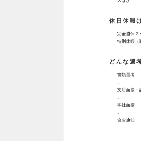
スほか
休日休暇
完全週休２
特別休暇（勤
どんな選
書類選考
↓
支店面接・
↓
本社面接
↓
合否通知