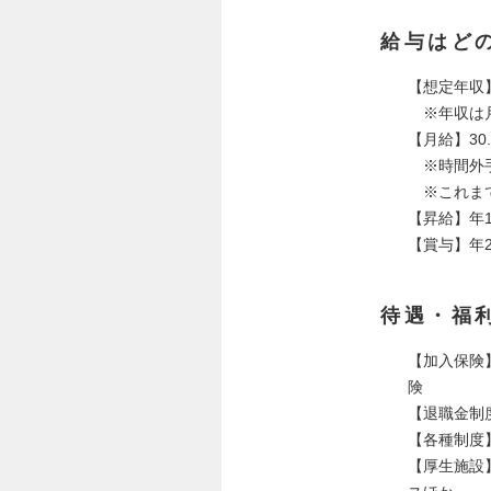
給与はど
【想定年収】
※年収は月
【月給】30
※時間外手
※これまで
【昇給】年
【賞与】年
待遇・福
【加入保険
険
【退職金制
【各種制度
【厚生施設