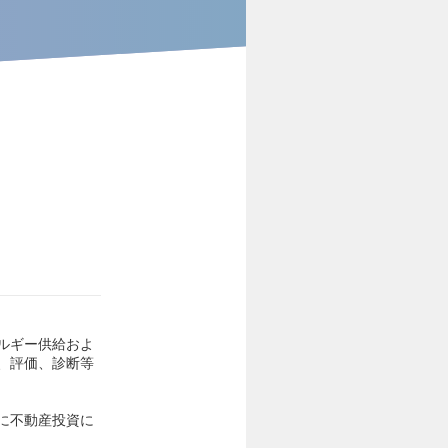
ルギー供給およ
、評価、診断等
に不動産投資に