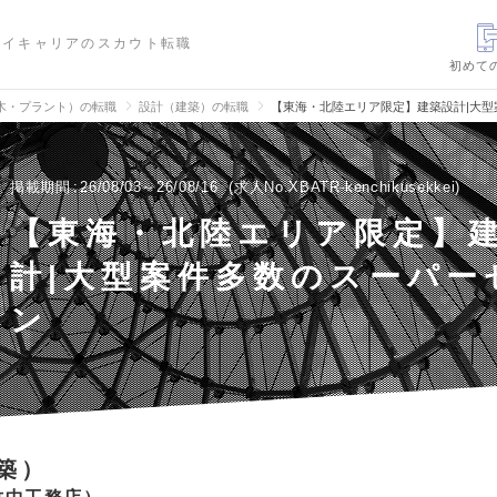
ハイキャリアのスカウト転職
初めて
木・プラント）の転職
設計（建築）の転職
【東海・北陸エリア限定】建築設計|大
掲載期間
26/08/03～26/08/16
求人No.XBATR-kenchikusekkei
【東海・北陸エリア限定】
計|大型案件多数のスーパー
ン
築）