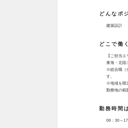
どんなポ
建築設計
どこで働
【ご担当エ
東海・北陸
※総合職（
す。
※地域を限
勤務地の範
勤務時間
08：30～1