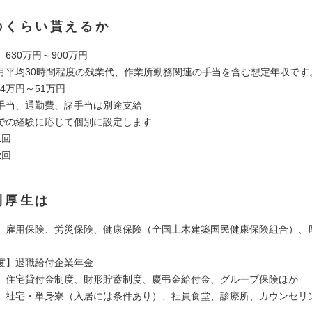
のくらい貰えるか
630万円～900万円
平均30時間程度の残業代、作業所勤務関連の手当を含む想定年収です
.4万円～51万円
当、通勤費、諸手当は別途支給
の経験に応じて個別に設定します
1回
2回
利厚生は
】雇用保険、労災保険、健康保険（全国土木建築国民健康保険組合）、
度】退職給付企業年金
】住宅貸付金制度、財形貯蓄制度、慶弔金給付金、グループ保険ほか
】社宅・単身寮（入居には条件あり）、社員食堂、診療所、カウンセリ