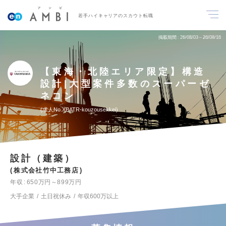
若手ハイキャリアのスカウト転職
掲載期間
26/08/03～26/08/16
【東海・北陸エリア限定】構造
設計|大型案件多数のスーパーゼ
ネコン
求人No.XBATR-kouzousekkei
設計（建築）
株式会社竹中工務店
年収
650万円～899万円
大手企業
土日祝休み
年収600万以上