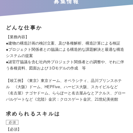
募集情報
どんな仕事か
【業務内容】
●建物の構造計画の検討立案、及び各種解析、構造計算による検証
●プロジェクト関係者との協議による構造的な課題解決と最適な構造
システムの提案
●諸官庁協議を含む社内外プロジェクト関係者との調整や、それに伴
う各種資料、図面および３Dモデルの作成 等
【竣工例】《東京》東京ドーム、オペラシティ、品川プリンスホテ
ル 《大阪》ドーム、HEPFive、ハービス大阪、スカイビルなど
《名古屋》ナゴヤドーム、ららぽーと名古屋みなとアクルス、グロー
バルゲートなど《北陸》金沢：クロスゲート金沢、21世紀美術館
求められるスキルは
必須
【必須】