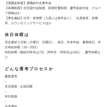
【退職金制度】退職給付企業年金
【各種制度】住宅貸付金制度、財形貯蓄制度、慶弔金給付金、グルー
プ保険ほか
【厚生施設】社宅・単身寮（入居には条件あり）、社員食堂、診療
所、カウンセリングサービスほか
休日休暇は
完全週休２日制（土曜日、日曜日）、祝日、年末年始、夏期休日、年
次有給休暇（10～20日）
特別休暇（勤続10年目は7日、20年目・30年目は14日）、慶弔休暇な
ど
どんな選考プロセスか
書類選考
↓
支店面接・記述試験
↓
本社面接
↓
合否通知