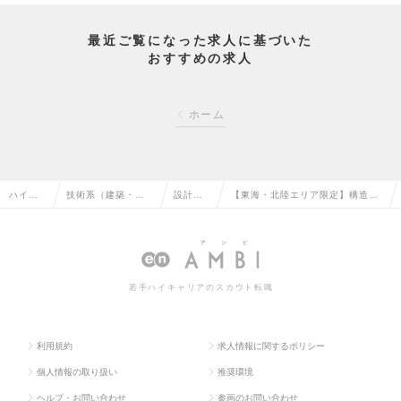
最近ご覧になった求人に基づいた
おすすめの求人
ホーム
ハイク
技術系（建築・設
設計
【東海・北陸エリア限定】構造設
ラス求
備・土木・プラン
（建
計|大型案件多数のスーパーゼネコ
人TOP
ト）の転職
築）の
ンの求人情報
転職
若手ハイキャリアのスカウト転職
利用規約
求人情報に関するポリシー
個人情報の取り扱い
推奨環境
ヘルプ・お問い合わせ
参画のお問い合わせ