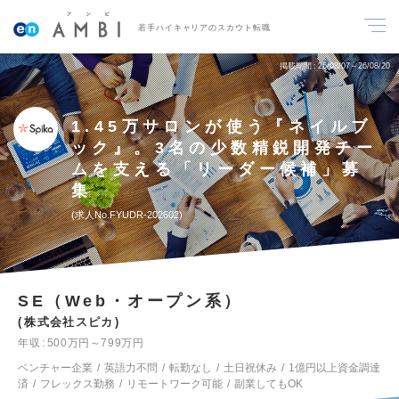
若手ハイキャリアのスカウト転職
掲載期間
26/08/07～26/08/20
1.45万サロンが使う『ネイルブ
ック』。3名の少数精鋭開発チー
ムを支える「リーダー候補」募
集
求人No.FYUDR-202602
SE（Web・オープン系）
株式会社スピカ
年収
500万円～799万円
ベンチャー企業
英語力不問
転勤なし
土日祝休み
1億円以上資金調達
済
フレックス勤務
リモートワーク可能
副業してもOK