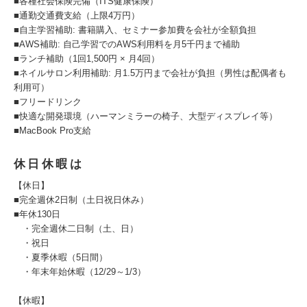
■各種社会保険完備（ITS健康保険）
■通勤交通費支給（上限4万円）
■自主学習補助: 書籍購入、セミナー参加費を会社が全額負担
■AWS補助: 自己学習でのAWS利用料を月5千円まで補助
■ランチ補助（1回1,500円 × 月4回）
■ネイルサロン利用補助: 月1.5万円まで会社が負担（男性は配偶者も
利用可）
■フリードリンク
■快適な開発環境（ハーマンミラーの椅子、大型ディスプレイ等）
■MacBook Pro支給
休日休暇は
【休日】
■完全週休2日制（土日祝日休み）
■年休130日
・完全週休二日制（土、日）
・祝日
・夏季休暇（5日間）
・年末年始休暇（12/29～1/3）
【休暇】