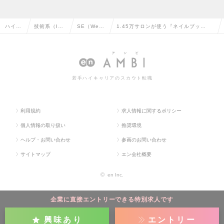
ハイク
技術系（I
SE（We
1.45万サロンが使う『ネイルブッ
ラス求
T・Web・通
b・オープ
ク』。3名の少数精鋭開発チームを支え
人TOP
信系）の転
ン系）の転
る「リーダー候補」募集の求人情報
職
職
若手ハイキャリアのスカウト転職
利用規約
求人情報に関するポリシー
個人情報の取り扱い
推奨環境
ヘルプ・お問い合わせ
参画のお問い合わせ
サイトマップ
エン会社概要
©
en Inc.
企業に直接エントリーできる特別求人です
興味あり
エントリー