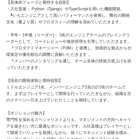
【具体的フェーズと期待する役割】
・入社直後： Python（Django）やTypeScriptを用いた機能開発。
┗いちエンジニアとして高いパフォーマンスを発揮し、弊社の開発
文化（量より質）やプロダクトへの理解を深めていただきます。
・半年～1年後（リーダー)： 3名のエンジニアチームのプレイングリ
ーダーとして、コードレビューや進捗管理を主導していただきます。
┗プロダクトマネージャー（PdM）と連携し、技術的な観点から仕
様策定や優先順位の調整に貢献いただきます 。
┗メンバーのメンタリングを通じ、チーム全体の技術力底上げを担
っていただきます。
【現在の開発体制と期待役割】
ミドルエンジニア1名、メンバーエンジニア2名の計3名のチームで
す。まずはプレイヤーとして開発を行っていただきながら、組織を次
のステージへ引き上げていただくことを期待しています。
【ポジションの魅力】
専門性を深めるスペシャリストよりも、マネジメントの方向へキャリ
アを築きたい方に最適なポジションです。入社直後はプレイヤーとし
て開発でバリューを発揮しながら、徐々にマネジメント経験を積み、