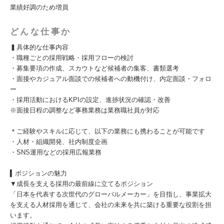
業績好調のため増員
どんな仕事か
▍具体的な仕事内容
・職種ごとの採用戦略・採用フローの検討
・募集要項の作成、スカウトなど候補者の集客、書類選考
・面接やカジュアル面談での候補者への動機付け、内定面談・フォロ
ー
・採用活動におけるKPIの設定、進捗状況の確認・改善
※面接日程の調整など事務業務は業務職社員が対応
＊ご経験やスキルに応じて、以下の業務にも携わることが可能です
・人材・組織開発、社内制度企画
・SNS運用などの採用広報業務
▍ポジションの魅力
▼成長を支える採用の最前線に立てるポジション
「日本を代表する次世代のグローバルメーカー」を目指し、事業拡大
を支える人材採用を通じて、会社の未来を共に築ける重要な役割を担
います。