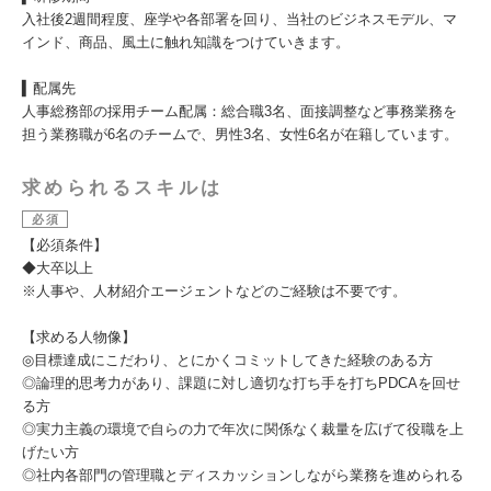
入社後2週間程度、座学や各部署を回り、当社のビジネスモデル、マ
インド、商品、風土に触れ知識をつけていきます。
▍配属先
人事総務部の採用チーム配属：総合職3名、面接調整など事務業務を
担う業務職が6名のチームで、男性3名、女性6名が在籍しています。
求められるスキルは
必須
【必須条件】
◆大卒以上
※人事や、人材紹介エージェントなどのご経験は不要です。
【求める人物像】
◎目標達成にこだわり、とにかくコミットしてきた経験のある方
◎論理的思考力があり、課題に対し適切な打ち手を打ちPDCAを回せ
る方
◎実力主義の環境で自らの力で年次に関係なく裁量を広げて役職を上
げたい方
◎社内各部門の管理職とディスカッションしながら業務を進められる