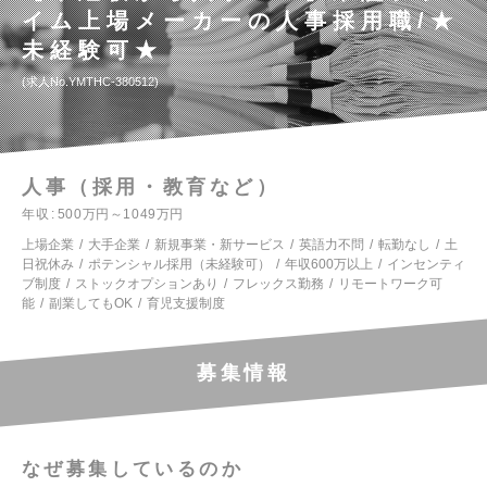
イム上場メーカーの人事採用職/★
未経験可★
求人No.YMTHC-380512
人事（採用・教育など）
年収
500万円～1049万円
上場企業
大手企業
新規事業・新サービス
英語力不問
転勤なし
土
日祝休み
ポテンシャル採用（未経験可）
年収600万以上
インセンティ
ブ制度
ストックオプションあり
フレックス勤務
リモートワーク可
能
副業してもOK
育児支援制度
募集情報
なぜ募集しているのか