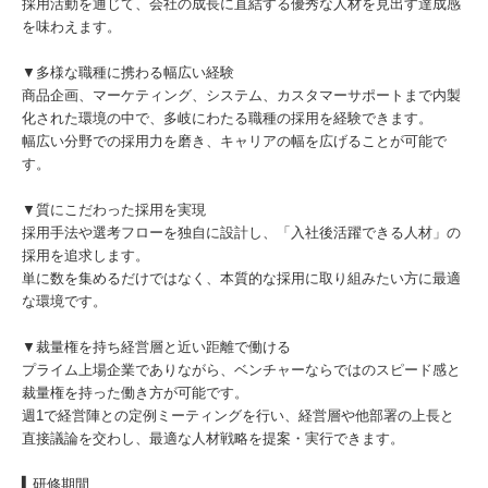
採用活動を通じて、会社の成長に直結する優秀な人材を見出す達成感
を味わえます。
▼多様な職種に携わる幅広い経験
商品企画、マーケティング、システム、カスタマーサポートまで内製
化された環境の中で、多岐にわたる職種の採用を経験できます。
幅広い分野での採用力を磨き、キャリアの幅を広げることが可能で
す。
▼質にこだわった採用を実現
採用手法や選考フローを独自に設計し、「入社後活躍できる人材」の
採用を追求します。
単に数を集めるだけではなく、本質的な採用に取り組みたい方に最適
な環境です。
▼裁量権を持ち経営層と近い距離で働ける
プライム上場企業でありながら、ベンチャーならではのスピード感と
裁量権を持った働き方が可能です。
週1で経営陣との定例ミーティングを行い、経営層や他部署の上長と
直接議論を交わし、最適な人材戦略を提案・実行できます。
▍研修期間