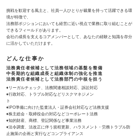
挑戦を歓迎する風土と、社員一人ひとりが裁量を持って活躍できる環
境が特徴で、
法務部ポジションにおいても経営に近い視点で業務に取り組むことが
できるフィールドがあります。
会社の成長を支えるコアメンバーとして、あなたの経験と知識を存分
に活かしていただけます。
どんな仕事か
法務責任者候補として法務領域の基盤を整備
中長期的な組織成長と組織体制の強化を推進
法務責任者候補として法務部門の中核を担う
♦リーガルチェック、法務関連相談対応、訴訟対応
♦行政対応、トラブル対応などリスクマネジメン
ト
♦IPO準備に向けた監査法人・証券会社対応など法務支援
♦株主総会・取締役会の対応などコーポレート法務
♦知的財産、商標、登記関係など事業法務
♦法令調査、法改正に伴う規程更新、ハラスメント・労務トラブル防
止施策の企画と実行などコンプライアンス