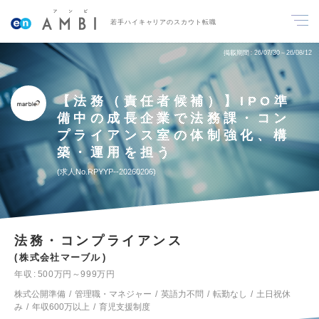
若手ハイキャリアのスカウト転職
掲載期間
26/07/30～26/08/12
【法務（責任者候補）】IPO準
備中の成長企業で法務課・コン
プライアンス室の体制強化、構
築・運用を担う
求人No.RPYYP--20260206
法務・コンプライアンス
株式会社マーブル
年収
500万円～999万円
株式公開準備
管理職・マネジャー
英語力不問
転勤なし
土日祝休
み
年収600万以上
育児支援制度