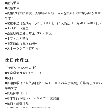
■職能手当
■資格手当
■資格取得支援制度（受験料や奨励一時金を支給）◎対象資格が豊富
です！
■家族手当（配偶者：月1万8000円、子1人あたり：月2000～4000円）
■U・Iターン支援
■企業型確定拠出年金（DC）制度
■オフィス内禁煙
■服装自由（私服勤務可）
■スポーツクラブ特典あり
休日休暇は
【年間休日120日以上】
■完全週休2日制（土・日）
■祝日
■有給休暇（平均取得日数：14.1日 ※2024年度実績）◎取得しやすい
環境です！
■夏期休暇（2日）
■年末年始休暇（9日）※2024年度実績
■産前・産後休暇