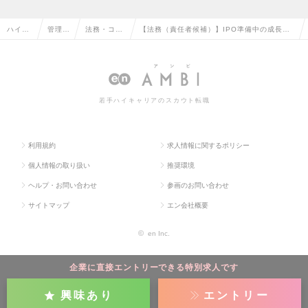
ハイク
管理部
法務・コン
【法務（責任者候補）】IPO準備中の成長企
ラス求
門系の
プライアン
業で法務課・コンプライアンス室の体制強
人TOP
転職
スの転職
化、構築・運用を担うの求人情報
若手ハイキャリアのスカウト転職
利用規約
求人情報に関するポリシー
個人情報の取り扱い
推奨環境
ヘルプ・お問い合わせ
参画のお問い合わせ
サイトマップ
エン会社概要
©
en Inc.
企業に直接エントリーできる特別求人です
興味あり
エントリー