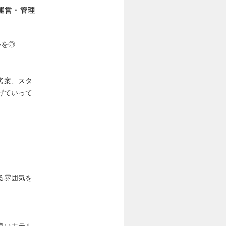
運営・管理
心を◎
考案、スタ
げていって
る雰囲気を
良いホテル