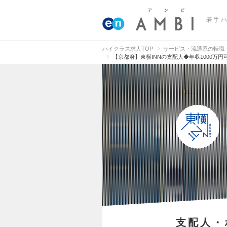
若手
ハイクラス求人TOP
サービス・流通系の転職
【京都府】東横INNの支配人◆年収1000万
支配人・