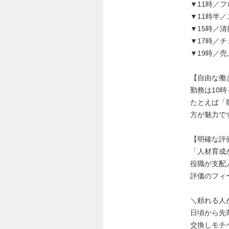
▼11時／
▼11時半
▼15時／
▼17時／
▼19時／
【自由な働
勤務は10
たとえば「
方が魅力で
【明確な評
「人材育成
役職が支配
評価のフィ
＼頼れる人
日頃から先
交換しモチ