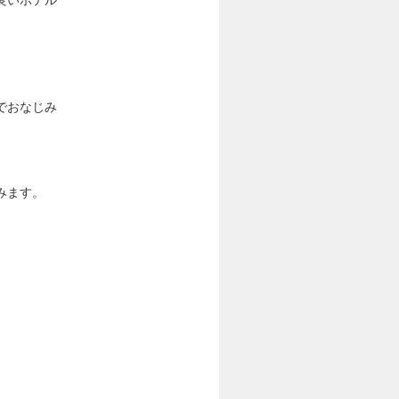
でおなじみ
みます。
。