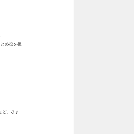
方
まとめ役を担
など、さま