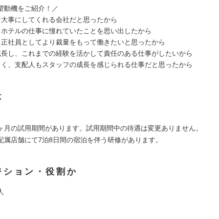
望動機をご紹介！／
を大事にしてくれる会社だと思ったから
、ホテルの仕事に憧れていたことを思い出したから
、正社員としてより裁量をもって働きたいと思ったから
成長し、これまでの経験を活かして責任のある仕事がしたいから
じく、支配人もスタッフの成長を感じられる仕事だと思ったから
は
ヶ月の試用期間があります。試用期間中の待遇は変更ありません。
配属店舗にて7泊8日間の宿泊を伴う研修があります。
ジション・役割か
人