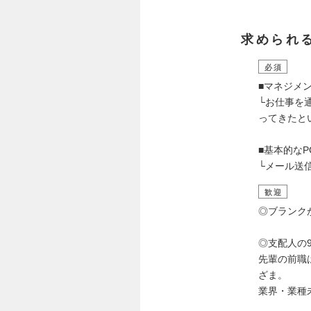
求められ
必須
■マネジメ
└お仕事を
ってきたと
■基本的なP
└メール送
歓迎
◎ブランク
◎支配人の
先輩の前職
ざま。
業界・業種