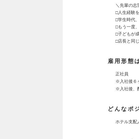
＼先輩の志
□人生経験
□学生時代
□もう一度
□子どもが
□店長と同
雇用形態
正社員
※入社後６
※入社後、
どんなポ
ホテル支配