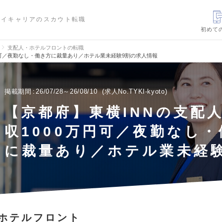
ハイキャリアのスカウト転職
初めて
支配人・ホテルフロントの転職
円可／夜勤なし・働き方に裁量あり／ホテル業未経験9割の求人情報
掲載期間
26/07/28～26/08/10
求人No.TYKI-kyoto
【京都府】東横INNの支配
収1000万円可／夜勤なし
に裁量あり／ホテル業未経験
ホテルフロント