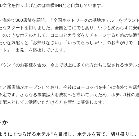
ル文化を作り上げたのは東横INNだと自負しています。
・海外で360店舗を展開。「全国ネットワークの基地ホテル」をブラン
たなスタートを切りました。全国どこにでもあり、いつも変わらずに安
」のようなホテルとして、ココロとカラダをリチャージするための快適
たかな気配りと「お帰りなさい」「いってらっしゃい」のお声がけで、
ート」「出発」を応援しています。
バウンドのお客様を含め、今まで以上に多くの方たちに愛されるホテル
々と新店舗がオープンしており、今後はヨーロッパを中心に海外でも店
予定です。さらなる事業拡大を成功へと導いていくため、ホテル1棟の
支配人としてご活躍いただける方を新たに募集します。
事か
ようにくつろげるホテル”を目指し、ホテルを育て、切り盛りし