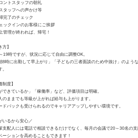
フロントスタッフの朝礼
／スタッフへの声かけ等
清掃完了のチェック
チェックインのお客様にご挨拶
売上管理が終われば、帰宅！
き方】
時～19時ですが、状況に応じて自由に調整OK。
朝8時に出勤して早上がり」「子どもの三者面談のため中抜け」のよう
す。
価制度】
ができているか」「稼働率」など、評価項目は明確。
人のままでも等級が上がれば給与も上がります。
ードバックも受けられるのでキャリアアップしやすい環境です。
がいるから安心／
輩支配人には電話で相談できるだけでなく、毎月の会議で20～30名の
ベーションを高めることもできます！