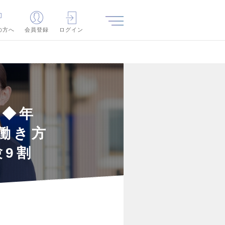
の方へ
会員登録
ログイン
人◆年
・働き方
9割