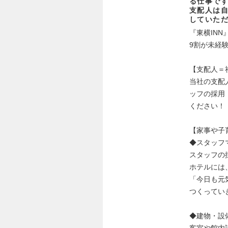
る仕事で
支配人は
していた
『東横IN
9割が未経
【支配人＝
当社の支配
ッフの採用
ください！
【家事や子
◆スタッフ
スタッフの
ホテルには
「今日も元
つくってい
◆建物・設
客室や館内