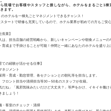
す。
自ら現場でお客様やスタッフと接しながら、ホテルをまるごと1棟
だきます。
N』のホテルを一棟丸ごとマネジメントできるチャンス！
験スタートで研修も充実しているので、ホテル業界が初めての方もご安
社長業】
人は、担当店舗の経営戦略から、新しいキャンペーンや朝食メニューの
・育成まで手掛けることが可能！仲間と一緒にあなたのホテルを盛り上
育ての経験が活かせる仕事】
マネジメント
採用・育成・勤怠管理、各セクションとの朝礼等を担当します。
、フロント担当や清掃担当等30～50名のスタッフが在籍。
気だね」「風邪気味みたいだけど大丈夫？」等声をかけ、イキイキ働け
きましょう！
備・客室のチェック・清掃
設備、清掃後のお部屋を最終確認します。支配人の気づきが、居心地の