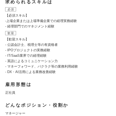
求められるスキルは
必須
【必須スキル】
-上場企業または上場準備企業での経理実務経験
- 経理部門でのマネジメント経験
歓迎
【歓迎スキル】
- 公認会計士、税理士等の有資格者
- IPOプロジェクトの実務経験
- IT/SaaS業界での経理経験
- 英語によるコミュニケーション力
- マネーフォワード、バクラク等の業務利用経験
- DX・AI活用による業務改善経験
雇用形態は
正社員
どんなポジション・役割か
マネージャー