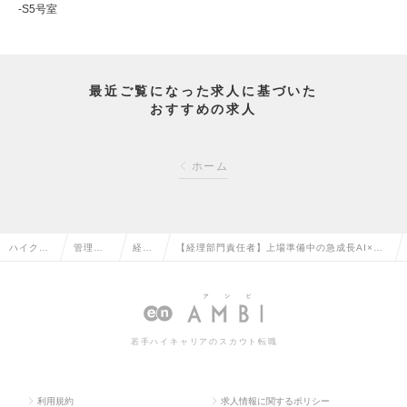
-S5号室
最近ご覧になった求人に基づいた
おすすめの求人
ホーム
ハイクラ
管理部
経理
【経理部門責任者】上場準備中の急成長AI×DX
ス求人TO
門系の
の転
企業｜企業累計資金調達100億円突破の求人情
P
転職
職
報
若手ハイキャリアのスカウト転職
利用規約
求人情報に関するポリシー