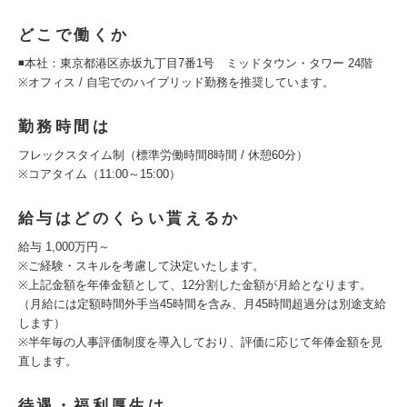
どこで働くか
◾️本社：東京都港区赤坂九丁目7番1号 ミッドタウン・タワー 24階
※オフィス / 自宅でのハイブリッド勤務を推奨しています。
勤務時間は
フレックスタイム制（標準労働時間8時間 / 休憩60分）
※コアタイム（11:00～15:00）
給与はどのくらい貰えるか
給与 1,000万円～
※ご経験・スキルを考慮して決定いたします。
※上記金額を年俸金額として、12分割した金額が月給となります。
（月給には定額時間外手当45時間を含み、月45時間超過分は別途支給
します）
※半年毎の人事評価制度を導入しており、評価に応じて年俸金額を見
直します。
待遇・福利厚生は