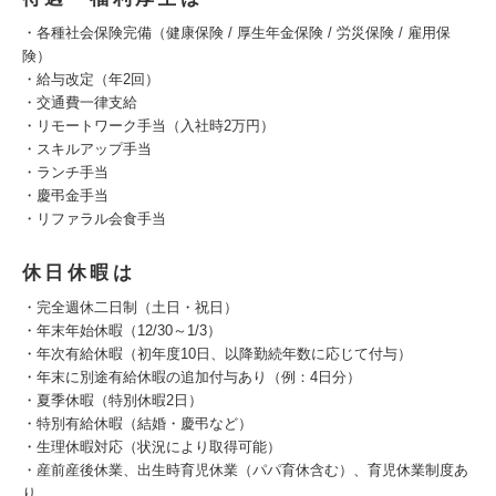
・各種社会保険完備（健康保険 / 厚生年金保険 / 労災保険 / 雇用保
険）
・給与改定（年2回）
・交通費一律支給
・リモートワーク手当（入社時2万円）
・スキルアップ手当
・ランチ手当
・慶弔金手当
・リファラル会食手当
休日休暇は
・完全週休二日制（土日・祝日）
・年末年始休暇（12/30～1/3）
・年次有給休暇（初年度10日、以降勤続年数に応じて付与）
・年末に別途有給休暇の追加付与あり（例：4日分）
・夏季休暇（特別休暇2日）
・特別有給休暇（結婚・慶弔など）
・生理休暇対応（状況により取得可能）
・産前産後休業、出生時育児休業（パパ育休含む）、育児休業制度あ
り