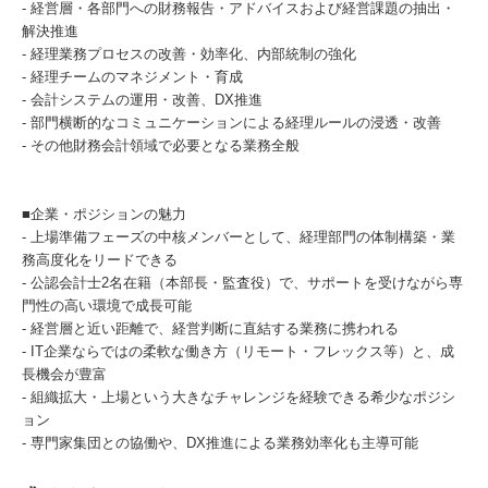
- 経営層・各部門への財務報告・アドバイスおよび経営課題の抽出・
解決推進
- 経理業務プロセスの改善・効率化、内部統制の強化
- 経理チームのマネジメント・育成
- 会計システムの運用・改善、DX推進
- 部門横断的なコミュニケーションによる経理ルールの浸透・改善
- その他財務会計領域で必要となる業務全般
■企業・ポジションの魅力
- 上場準備フェーズの中核メンバーとして、経理部門の体制構築・業
務高度化をリードできる
- 公認会計士2名在籍（本部長・監査役）で、サポートを受けながら専
門性の高い環境で成長可能
- 経営層と近い距離で、経営判断に直結する業務に携われる
- IT企業ならではの柔軟な働き方（リモート・フレックス等）と、成
長機会が豊富
- 組織拡大・上場という大きなチャレンジを経験できる希少なポジシ
ョン
- 専門家集団との協働や、DX推進による業務効率化も主導可能