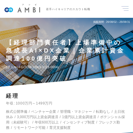
若手ハイキャリアのスカウト転職
掲載期間
26/08/02～26/08/31
【経理部門責任者】上場準備中の
急成長AI×DX企業｜企業累計資金
調達100億円突破
求人No.FGOOD-10001-0113-0004
経理
年収
1000万円～1499万円
株式公開準備
ベンチャー企業
管理職・マネジャー
転勤なし
土日祝
休み
3,000万円以上資金調達済
1億円以上資金調達済
ポテンシャル採
用（未経験可）
年収600万以上
インセンティブ制度
フレックス勤
務
リモートワーク可能
育児支援制度