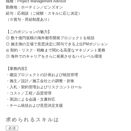
職種：Project Management Advisor
勤務地：ホーチミン／ビンズオン
給与：応相談（ご経験・スキルに応じ決定）
（※賞与・昇給制度あり）
【このポジションの魅力】
◎ 数十億円規模の海外都市開発プロジェクトを統括
◎ 施主側の立場で意思決定に関与できる上位PMポジション
◎ 契約・リスク・戦略まで関わる高度なマネジメント業務
◎ 海外でのキャリアをさらに発展させるハイレベル環境
【業務内容】
・建設プロジェクトの計画および統括管理
・施主／設計／施工会社との調整・折衝
・入札・契約管理およびリスクコントロール
・コスト／工程／品質管理
・英語による会議・文書対応
・チーム統括および意思決定支援
求められるスキルは
必須