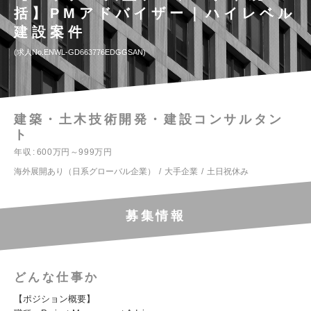
括】PMアドバイザー｜ハイレベル
建設案件
求人No.ENWL-GD663776EDGGSAN
建築・土木技術開発・建設コンサルタン
ト
年収
600万円～999万円
海外展開あり（日系グローバル企業）
大手企業
土日祝休み
募集情報
どんな仕事か
【ポジション概要】