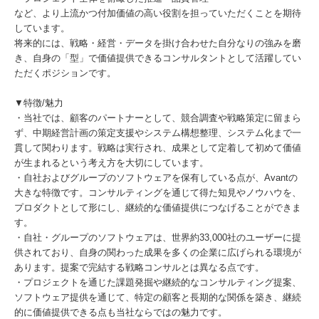
など、より上流かつ付加価値の高い役割を担っていただくことを期待
しています。
将来的には、戦略・経営・データを掛け合わせた自分なりの強みを磨
き、自身の「型」で価値提供できるコンサルタントとして活躍してい
ただくポジションです。
▼特徴/魅力
・当社では、顧客のパートナーとして、競合調査や戦略策定に留まら
ず、中期経営計画の策定支援やシステム構想整理、システム化まで一
貫して関わります。戦略は実行され、成果として定着して初めて価値
が生まれるという考え方を大切にしています。
・自社およびグループのソフトウェアを保有している点が、Avantの
大きな特徴です。コンサルティングを通じて得た知見やノウハウを、
プロダクトとして形にし、継続的な価値提供につなげることができま
す。
・自社・グループのソフトウェアは、世界約33,000社のユーザーに提
供されており、自身の関わった成果を多くの企業に広げられる環境が
あります。提案で完結する戦略コンサルとは異なる点です。
・プロジェクトを通じた課題発掘や継続的なコンサルティング提案、
ソフトウェア提供を通じて、特定の顧客と長期的な関係を築き、継続
的に価値提供できる点も当社ならではの魅力です。