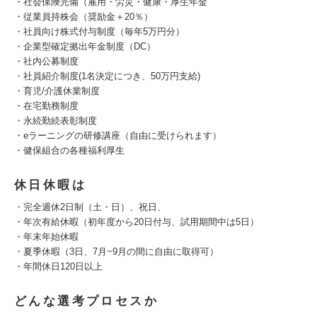
・社会保険完備（雇用・労災・健康・厚生年金
・従業員持株会（奨励金＋20％）
・社員向け株式付与制度（毎年5万円分）
・企業型確定拠出年金制度（DC）
・社内公募制度
・社員紹介制度(1名決定につき、50万円支給)
・育児/介護休業制度
・在宅勤務制度
・永続勤続表彰制度
・eラーニングの研修講座（自由に受けられます）
・健保組合の各種福利厚生
休日休暇は
・完全週休2日制（土・日）、祝日、
・年次有給休暇（初年度から20日付与、試用期間中は5日）
・年末年始休暇
・夏季休暇（3日、7月~9月の間に自由に取得可）
・年間休日120日以上
どんな選考プロセスか