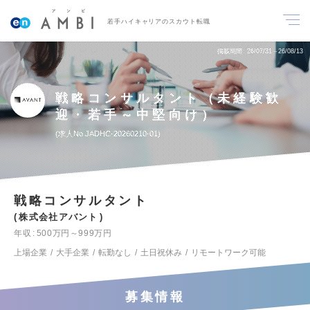
若手ハイキャリアのスカウト転職
掲載期間
26/07/31～26/08/13
戦略コンサルタント（未経験歓
迎・若手～中堅向け）
求人No.JADHC-20260210-01
戦略コンサルタント
株式会社アバント
年収
500万円～999万円
上場企業
大手企業
転勤なし
土日祝休み
リモートワーク可能
募集情報