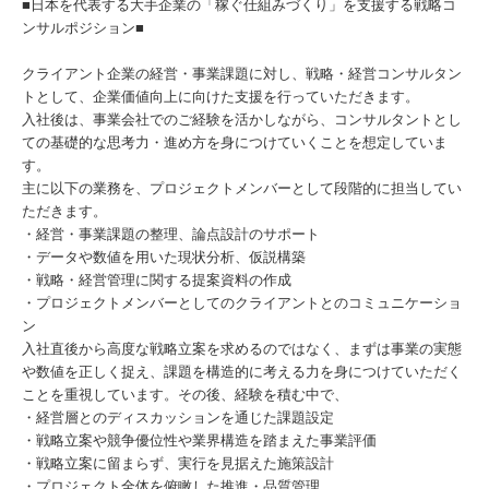
■日本を代表する大手企業の「稼ぐ仕組みづくり」を支援する戦略コ
ンサルポジション■
クライアント企業の経営・事業課題に対し、戦略・経営コンサルタン
トとして、企業価値向上に向けた支援を行っていただきます。
入社後は、事業会社でのご経験を活かしながら、コンサルタントとし
ての基礎的な思考力・進め方を身につけていくことを想定していま
す。
主に以下の業務を、プロジェクトメンバーとして段階的に担当してい
ただきます。
・経営・事業課題の整理、論点設計のサポート
・データや数値を用いた現状分析、仮説構築
・戦略・経営管理に関する提案資料の作成
・プロジェクトメンバーとしてのクライアントとのコミュニケーショ
ン
入社直後から高度な戦略立案を求めるのではなく、まずは事業の実態
や数値を正しく捉え、課題を構造的に考える力を身につけていただく
ことを重視しています。その後、経験を積む中で、
・経営層とのディスカッションを通じた課題設定
・戦略立案や競争優位性や業界構造を踏まえた事業評価
・戦略立案に留まらず、実行を見据えた施策設計
・プロジェクト全体を俯瞰した推進・品質管理