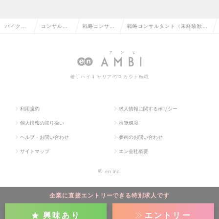
ハイクラ
コンサルタ
戦略コンサル
戦略コンサルタント（未経験歓
ス求人TO
ント系の転
タントの転職
迎・若手～中堅向け）の求人情報
P
職
若手ハイキャリアのスカウト転職
利用規約
求人情報に関するポリシー
個人情報の取り扱い
推奨環境
ヘルプ・お問い合わせ
参画のお問い合わせ
サイトマップ
エン会社概要
©
en Inc.
企業に直接エントリーできる特別求人です
興味あり
エントリー