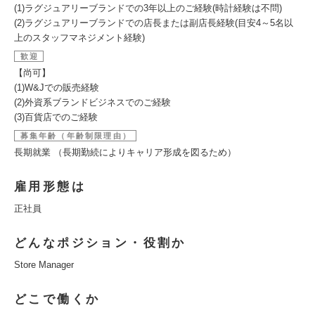
(1)ラグジュアリーブランドでの3年以上のご経験(時計経験は不問)
(2)ラグジュアリーブランドでの店長または副店長経験(目安4～5名以
上のスタッフマネジメント経験)
歓迎
【尚可】
(1)W&Jでの販売経験
(2)外資系ブランドビジネスでのご経験
(3)百貨店でのご経験
募集年齢（年齢制限理由）
長期就業 （長期勤続によりキャリア形成を図るため）
雇用形態は
正社員
どんなポジション・役割か
Store Manager
どこで働くか