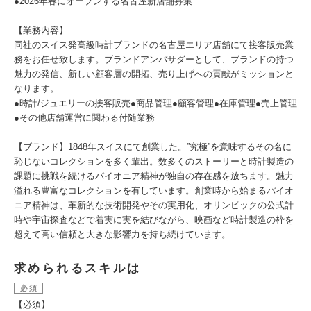
●2026年春にオープンする名古屋新店舗募集
【業務内容】
同社のスイス発高級時計ブランドの名古屋エリア店舗にて接客販売業
務をお任せ致します。ブランドアンバサダーとして、ブランドの持つ
魅力の発信、新しい顧客層の開拓、売り上げへの貢献がミッションと
なります。
●時計/ジュエリーの接客販売●商品管理●顧客管理●在庫管理●売上管理
●その他店舗運営に関わる付随業務
【ブランド】1848年スイスにて創業した。”究極”を意味するその名に
恥じないコレクションを多く輩出。数多くのストーリーと時計製造の
課題に挑戦を続けるパイオニア精神が独自の存在感を放ちます。魅力
溢れる豊富なコレクションを有しています。創業時から始まるパイオ
ニア精神は、革新的な技術開発やその実用化、オリンピックの公式計
時や宇宙探査などで着実に実を結びながら、映画など時計製造の枠を
超えて高い信頼と大きな影響力を持ち続けています。
求められるスキルは
必須
【必須】