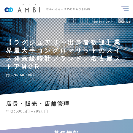
若手ハイキャリアのスカウト転職
掲載期間
26/07/31～26/09/24
【ラグジュアリー出身者歓迎】業
界最大手コングロマリットのスイ
ス発高級時計ブランド／名古屋ス
トアMGR
求人No.DAP-9863
店長・販売・店舗管理
年収
500万円～799万円