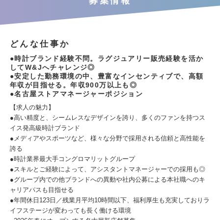
募集情報
どんな仕事か
●時計ブランド経験不問。ラグジュアリー販売経験を活か
してW&Jへチャレンジ◎
●安定した勤務環境の中、豊富なインセンティブで、高額
年収が目指せる。年収900万以上も◎
●名古屋ストアマネージャーポジション
【求人の魅力】
●高い精度と、シームレスなデザインを誇り、多くのファンを持つス
イス発高級時計ブランド
●メディアやスポーツなど、様々な分野で採用される信頼と高性能を
誇る
●時計業界最大手コングロマリットグループ
●スキルとご経験によって、アシスタントマネージャーでの採用も◎
●グループ内での他ブランドへの異動や社内公募による本社職へのキ
ャリアパスも目指せる
●年間休日123日／残業月平均10時間以下、福利厚生も充実しておりラ
イフステージが変わっても長く働ける環境