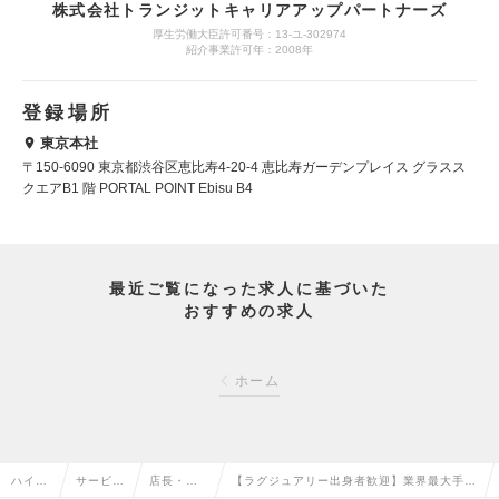
株式会社トランジットキャリアアップパートナーズ
厚生労働大臣許可番号：13-ユ-302974
紹介事業許可年：2008年
登録場所
東京本社
〒150-6090 東京都渋谷区恵比寿4-20-4 恵比寿ガーデンプレイス グラスス
クエアB1 階 PORTAL POINT Ebisu B4
最近ご覧になった求人に基づいた
おすすめの求人
ホーム
ハイク
サービ
店長・販
【ラグジュアリー出身者歓迎】業界最大手コ