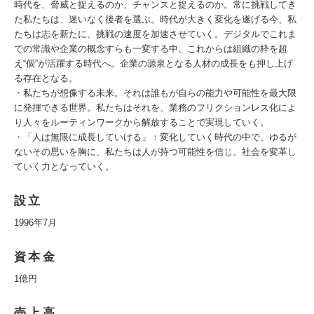
時代を、脅威と捉えるのか、チャンスと捉えるのか。常に挑戦してき
た私たちは、迷いなく後者を選ぶ。時代が大きく変化を遂げる今、私
たちは志を新たに、挑戦の速度を加速させていく。デジタルでこれま
での常識や企業の概念すらも一変する中、これからは組織の枠を超
え“個”が活躍する時代へ。企業の源泉となる人材の成長をも押し上げ
る存在となる。
・私たちが想像する未来。それは誰もが自らの能力や可能性を最大限
に発揮できる世界。私たちはそれを、業務のフリクションレス化によ
り人々をルーティンワークから解放することで実現していく。
・「人は無限に成長していける」：変化していく時代の中で、ゆるが
ないその思いを胸に、私たちは人が持つ可能性を信じ、社会を変革し
ていく力となっていく。
設立
1996年7月
資本金
1億円
売上高