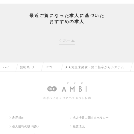
最近ご覧になった求人に基づいた
おすすめの求人
ホーム
ハイク
技術系（I
ITコン
★★完全未経験・第二新卒からシステム導
ラス求
T・Web・通
サルタ
入支援コンサルタントへ／リモート・フレ
人TOP
信系）の転
ントの
ックス／年収1000万可の求人情報
職
転職
若手ハイキャリアのスカウト転職
利用規約
求人情報に関するポリシー
個人情報の取り扱い
推奨環境