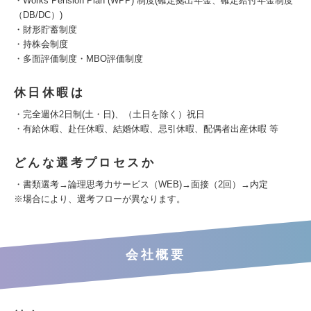
・Works Pension Plan (WPP) 制度(確定拠出年金、確定給付年金制度
（DB/DC）)
・財形貯蓄制度
・持株会制度
・多面評価制度・MBO評価制度
休日休暇は
・完全週休2日制(土・日)、（土日を除く）祝日
・有給休暇、赴任休暇、結婚休暇、忌引休暇、配偶者出産休暇 等
どんな選考プロセスか
・書類選考→論理思考力サービス（WEB)→面接（2回）→内定
※場合により、選考フローが異なります。
会社概要