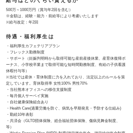
給与はどのくらい貰えるか
500万～1000万円（賞与年2回を含む）
※金額は、経験・能力・前給等により考慮いたします
※給与改定：年2回
待遇・福利厚生は
・福利厚生カフェテリアプラン
・フレックス勤務制度
・サポート（妊娠判明時から取得可能な産前産後休業、産育休復帰ボ
ーナス、小学校卒業まで取得可能な短時間勤務制度、有給の子供看護
休暇付与等）
※当社では産休・育休制度に力を入れており、法定以上のルールを策
定しています。育休取得率 女性100% 男性70%
・当社熊本オフィスへの移住支援制度
・毎月個人サーベイ実施
・自社健康保険組合あり
・Health Care(過重労働を防ぐ、病気を早期発見・予防する仕組み)
・勤続10年表彰
・共済会（GLTD団体保険、総合福祉団体保険、傷病見舞金制度、
等）