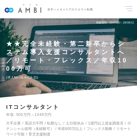
若手ハイキャリアのスカウト転職
掲載期間
26/07/30～26/08/12
★★完全未経験・第二新卒からシ
ステム導入支援コンサルタントへ
／リモート・フレックス／年収10
00万可
求人No.ISLA-CA-31
ITコンサルタント
年収
500万円～1049万円
大手企業
英語力不問
転勤なし
土日祝休み
1億円以上資金調達済
ポ
テンシャル採用（未経験可）
年収600万以上
フレックス勤務
リモート
ワーク可能
育児支援制度