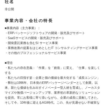
社名
非公開
事業内容・会社の特長
■事業内容（主力事業）：
・ERPパッケージソフトウェアの開発・販売及びサポート
・SaaSサービスの開発・販売及びサポート
・開発委託業務を含むSI サービス事業
・業務改善の提案をはじめとしたIT コンサルティングサービス事業
・その他のプロフェッショナルサービス事業
■理念
・私たちの存在意義：「作業」を「創造」に変え、「仕事」を楽しく
する
・私たちの目指す姿：企業と個の価値を最大化する「成長エンジン」
・弊社は1996年、日本発のERPパッケージベンダーとして創業。以
来、新たな価値を生み出すイノベーター型人材を育成し、ノーカスタ
マイズや無償バージョンアップ等、業界初の革新的なソリューション
を提供。常にお客様に寄り添いながら、企業の成長に貢献してきた。
そして今、10年後に迎えるAGI時代。この、先が見通せない不確実な