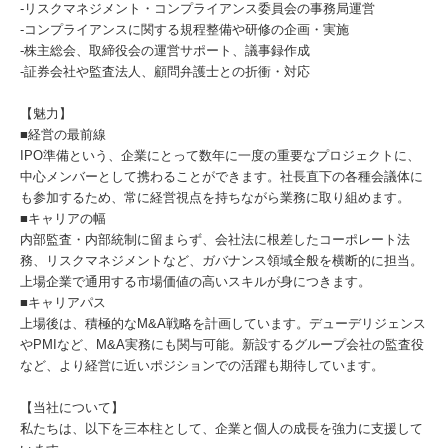
-リスクマネジメント・コンプライアンス委員会の事務局運営
-コンプライアンスに関する規程整備や研修の企画・実施
-株主総会、取締役会の運営サポート、議事録作成
-証券会社や監査法人、顧問弁護士との折衝・対応
【魅力】
■経営の最前線
IPO準備という、企業にとって数年に一度の重要なプロジェクトに、
中心メンバーとして携わることができます。社長直下の各種会議体に
も参加するため、常に経営視点を持ちながら業務に取り組めます。
■キャリアの幅
内部監査・内部統制に留まらず、会社法に根差したコーポレート法
務、リスクマネジメントなど、ガバナンス領域全般を横断的に担当。
上場企業で通用する市場価値の高いスキルが身につきます。
■キャリアパス
上場後は、積極的なM&A戦略を計画しています。デューデリジェンス
やPMIなど、M&A実務にも関与可能。新設するグループ会社の監査役
など、より経営に近いポジションでの活躍も期待しています。
【当社について】
私たちは、以下を三本柱として、企業と個人の成長を強力に支援して