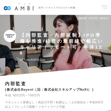
若手ハイキャリアのスカウト転職
掲載期間
26/07/30～26/08/12
【内部監査・内部統制】IPO準
備を推進/経営の最前線で幅広い
キャリア｜リモート可・年休12
6
求人No.AOIHZ-011
内部監査
株式会社Beyont（旧：株式会社スキルアップNeXt）
年収
600万円～799万円
マネジメント業務なし
英語力不問
転勤なし
土日祝休み
年収600万
以上
フレックス勤務
リモートワーク可能