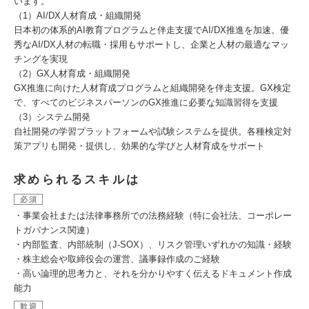
います。
（1）AI/DX人材育成・組織開発
日本初の体系的AI教育プログラムと伴走支援でAI/DX推進を加速。優
秀なAI/DX人材の転職・採用もサポートし、企業と人材の最適なマッ
チングを実現
（2）GX人材育成・組織開発
GX推進に向けた人材育成プログラムと組織開発を伴走支援。GX検定
で、すべてのビジネスパーソンのGX推進に必要な知識習得を支援
（3）システム開発
自社開発の学習プラットフォームや試験システムを提供。各種検定対
策アプリも開発・提供し、効果的な学びと人材育成をサポート
求められるスキルは
必須
・事業会社または法律事務所での法務経験（特に会社法、コーポレー
トガバナンス関連）
・内部監査、内部統制（J-SOX）、リスク管理いずれかの知識・経験
・株主総会や取締役会の運営、議事録作成のご経験
・高い論理的思考力と、それを分かりやすく伝えるドキュメント作成
能力
歓迎