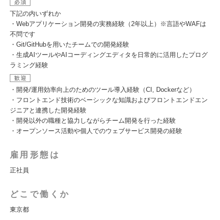
必須
下記の内いずれか
・Webアプリケーション開発の実務経験（2年以上）※言語やWAFは
不問です
・Git/GitHubを用いたチームでの開発経験
・生成AIツールやAIコーディングエディタを日常的に活用したプログ
ラミング経験
歓迎
・開発/運用効率向上のためのツール導入経験（CI, Dockerなど）
・フロントエンド技術のベーシックな知識およびフロントエンドエン
ジニアと連携した開発経験
・開発以外の職種と協力しながらチーム開発を行った経験
・オープンソース活動や個人でのウェブサービス開発の経験
雇用形態は
正社員
どこで働くか
東京都