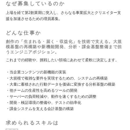
なぜ募集しているのか
上場を経て第2創業期に突入し、さらなる事業拡大とクリエイター支
援を加速させるための増員募集。
どんな仕事か
創作の「生まれる・届く・収益化」を技術で支える。大規
模基盤の再構築や新機能開発、分析・課金基盤整備まで担
うエンジニアポジション。
これまでの経験や、挑戦したい領域にあわせて柔軟に決定します。
・当企業コンテンツの新機能の実装
・大規模で複雑な要件を実現するための、システムの再構築
・大量に蓄積された行動データを価値に変換する分析基盤の構築
・他チームの生産性を高めるツールの開発
・サーバーの負荷軽減や、動作を速くするための調整
・開発・検証環境の整備や、テストの効率化
・課金システムを支える会計基盤の構築
求められるスキルは