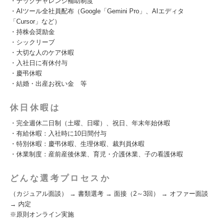
・テックチャレンジ補助制度
・AIツール全社員配布（Google「Gemini Pro」、AIエディタ
「Cursor」など）
・持株会奨励金
・シックリーブ
・大切な人のケア休暇
・入社日に有休付与
・慶弔休暇
・結婚・出産お祝い金 等
休日休暇は
・完全週休二日制（土曜、日曜）、祝日、年末年始休暇
・有給休暇：入社時に10日間付与
・特別休暇：慶弔休暇、生理休暇、裁判員休暇
・休業制度：産前産後休業、育児・介護休業、子の看護休暇
どんな選考プロセスか
（カジュアル面談） → 書類選考 → 面接（2～3回） → オファー面談
→ 内定
※原則オンライン実施