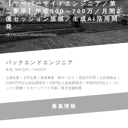
【サーバーサイドエンジニア／第
二新卒】年収500～700万／月間2
億セッション規模／生成AI活用開
発
求人No.EGFFF-335457656543656
バックエンドエンジニア
年収
500万円～749万円
上場企業
大手企業
新規事業・新サービス
英語力不問
土日祝休み
3,000万円以上資金調達済
1億円以上資金調達済
年収600万以上
フレ
ックス勤務
リモートワーク可能
育児支援制度
募集情報