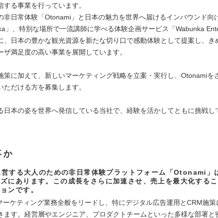
信する事業を行っています。
の非日常体験「Otonami」と日本の魅力を世界へ届けるインバウンド向
nka」、特別な場所で一流講師に学べる体験企画サービス「Wabunka Enter
に、日本の豊かな観光資源を新たな切り口で感動体験として提案し、き
ーザ満足度の高い事業を展開しています。
施策に加えて、新しいマーケティング戦略を立案・実行し、Otonamiを
いただける方を募集します。
る日本の姿を世界へ発信している当社で、経験を活かしてともに挑戦し
事か
が運営する大人のための非日常体験プラットフォーム「Otonami
ーズにあります。この成長をさらに加速させ、売上を最大化するこ
ションです。
miのマーケティング業務全般をリードし、特にデジタル広告運用とCRM施
きます。経営層やエンジニア、プロダクトチームといった多様な部署と