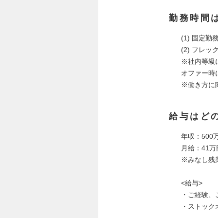
勤務時間
(1) 固定勤
(2) フレ
※社内等級に
オファー時
※働き方に
給与はど
年収：500万
月給：41万
※みなし残業
<給与>
・ご経験、
・ストック