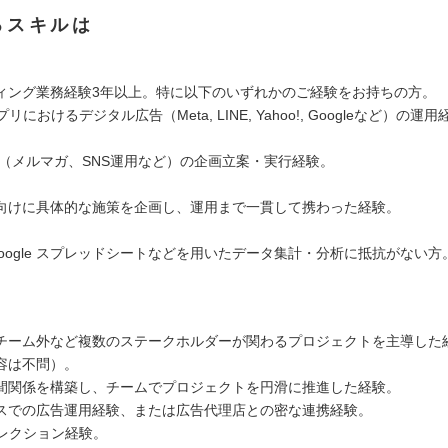
るスキルは
ィング業務経験3年以上。特に以下のいずれかのご経験をお持ちの方。
におけるデジタル広告（Meta, LINE, Yahoo!, Googleなど）の運
。
（メルマガ、SNS運用など）の企画立案・実行経験。
向けに具体的な施策を企画し、運用まで一貫して携わった経験。
、Google スプレッドシートなどを用いたデータ集計・分析に抵抗がない方
チーム外など複数のステークホルダーが関わるプロジェクトを主導した
容は不問）。
間関係を構築し、チームでプロジェクトを円滑に推進した経験。
スでの広告運用経験、または広告代理店との密な連携経験。
ィレクション経験。