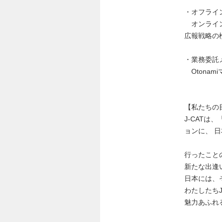
・オフライ
オンライン
広報戦略の
・業務委託
Otona
【私たちの
J-CAT
ョンに、 
行ったこと
新たな出逢
日本には、
わたしたち
魅力あふれ