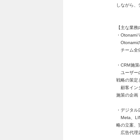
しながら、
【主な業務
・Otona
Otona
チーム全体
・CRM施策
ユーザーの
戦略の策定
顧客インタ
施策の企画
・デジタル
Meta、L
略の立案、
広告代理店