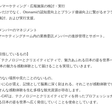
ンマーケティング・広報施策の検討・実行
だけでなく、Otonamiの認知度向上とブランド価値向上に繋がるオフ
検討、および実行支援。
メンバーのマネジメント
miマーケティングチーム内の業務委託メンバーの進捗管理とサポート。
目指しているもの】
は、「テクノロジーとクリエイティビティで、魅力あふれる日本の姿を世界
日本の魅力を感動体験として届けることを実現していきます。
のない場所や見たことのないもの。
いに心が震え、記憶として脳裏に深く刻まれる。それこそが感動体験で
そんな感動体験を生む多様な観光資源が存在します。
J-CATは、テクノロジーとクリエイティビティを持ったプロフェッショ
る日本の姿を世界へ広く発信していくことを使命としています。