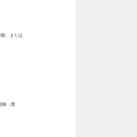
用経験、または
。
経験（業