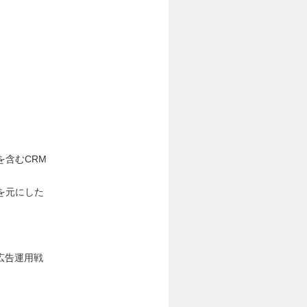
。
含むCRM
を元にした
の広告運用戦