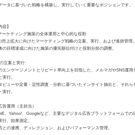
データに基づいた戦略を構築し、実行していく重要なポジションです。
内容】
miマーケティング施策の全体運用と中心的な役割
miの売上拡大に向けたマーケティング戦略の立案、実行、および進捗管理
の目標達成に向けた施策の優先順位付けと役割分担の調整。
の立案と実行:
エンゲージメントとリピート率向上を目指した、メルマガやSNS運用を
と実行。
ビューや定量・定性調査・分析に基づいたインサイト抽出と、それら
・実行。
広告運用（主担当）
INE、Yahoo!、Googleなど、主要なデジタル広告プラットフォームで
実行、効果測定。
との連携、ディレクション、およびパフォーマンス管理。