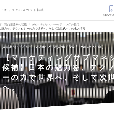
ハイキャリアのスカウト転職
初めて
画・商品開発系の転職
Web・デジタルマーケティングの転職
の魅力を、テクノロジーの力で世界へ、そして次世代へ。の求人情報
掲載期間
26/07/30～26/08/12
求人No.SBWIE--marketing500
【マーケティングサブマネ
候補】日本の魅力を、テク
ーの力で世界へ、そして次
へ。