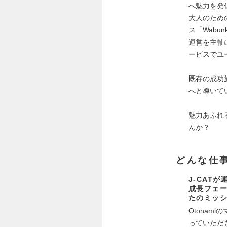
へ魅力を発
大人のため
ス「Wabu
運営を主軸
ービスでユ
既存の成功
へと導いて
魅力あふれ
んか？
どんな仕
J-CAT
成長フェ
たのミッ
Otona
っていただ