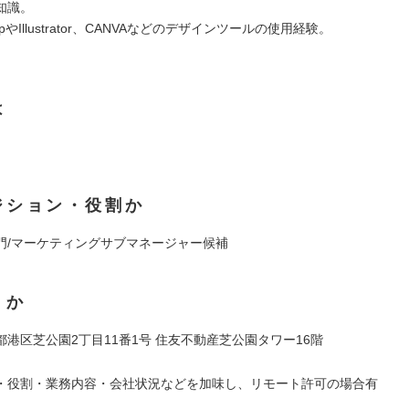
知識。
hopやIllustrator、CANVAなどのデザインツールの使用経験。
は
ジション・役割か
門/マーケティングサブマネージャー候補
くか
港区芝公園2丁目11番1号 住友不動産芝公園タワー16階
・役割・業務内容・会社状況などを加味し、リモート許可の場合有