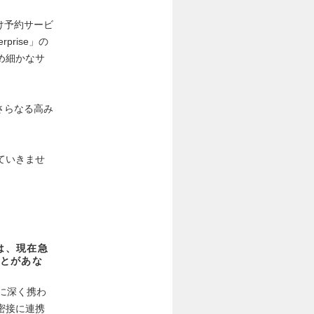
け予約サービ
prise」の
め細かなサ
さらなる高み
ていきませ
」は、現在急
とがあな
策に深く携わ
密接に連携