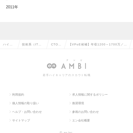
2011年
ハイク
技術系（IT・W
CTO・
【VPoE候補】年収1200～1700万／上
ラス求
eb・通信系）
CIOの
場企業で開発組織を統括／事業成長に
人TOP
の転職
転職
直結の求人情報
若手ハイキャリアのスカウト転職
利用規約
求人情報に関するポリシー
個人情報の取り扱い
推奨環境
ヘルプ・お問い合わせ
参画のお問い合わせ
サイトマップ
エン会社概要
©
en Inc.