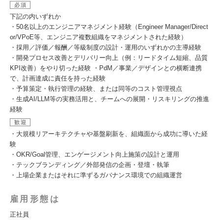
必須
下記の内いずれか
・50名以上のエンジニアマネジメント経験（Engineer Manager/Direct
or/VPoE等、エンジニア複数組織をマネジメントされた経験）
・採用／評価／報酬／等級制度の設計・運用のいずれかの主導経験
・開発プロセス改善とデリバリー向上（例：リードタイム短縮、品質
KPI改善）をやり切った経験 ・PdM／事業／デザインとの横断連携
で、計画達成に責任を持った経験
・予算策定・執行管理の経験、または同等のコスト管理視点
・生成AI/LLM等の実務活用と、チームへの展開・リスキリングの推進
経験
歓迎
・大規模リアーキテクチャや基盤刷新を、組織面から成功に導いた経
験
・OKR/Goal管理、エンゲージメント向上施策の設計と運用
・テックブランディング／外部発信の企画・登壇・執筆
・上場企業またはそれに準ずるガバナンス環境での組織運営
雇用形態は
正社員