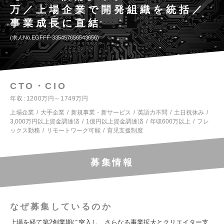
万／上場企業で開発組織を統括／
事業成長に直結
求人No.EGFFF-335457656543656
CTO・CIO
年収
1200万円～1749万円
上場企業
大手企業
新規事業・新サービス
英語力不問
土日祝休み
3,000万円以上資金調達済
1億円以上資金調達済
年収600万以上
フレ
ックス勤務
リモートワーク可能
育児支援制度
募集情報
なぜ募集しているのか
上場を経て第2創業期に突入し、さらなる事業拡大とクリエイター支