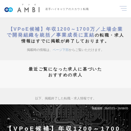
若手ハイキャリアのスカウト転職
【VPoE候補】年収1200～1700万／上場企業
で開発組織を統括／事業成長に直結
の転職・求人
情報はすでに掲載が終了しております。
掲載時の情報は、
ページ下部
からご覧いただけます。
最近ご覧になった求人に基づいた
おすすめの求人
以下、掲載終了した転職・求人情報です。
掲載期間
26/07/23～26/08/05
【VPoE候補】年収1200～1700