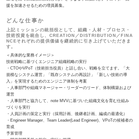
援を加速させるための増員募集。
どんな仕事か
上記ミッションの統括役として、組織・人材・プロセス・
技術投資を統合し、CREATION／DISTRIBUTION／FINA
NCEそれぞれの提供価値を継続的に引き上げていただきま
す。
＜具体的な業務イメージ＞
技術戦略に基づくエンジニア組織戦略の実行
・CTOやVPoT（技術担当役員）と話し合い、戦略を立てます。「大
規模なシステム運営」「既存システムの再設計」「新しい技術の導
入」を実現するためのエンジニア体制を考案
・人事部門や組織マネージャー・リーダーのリード、体制構築および
運営
・人事部門と協力して、note MVVに基づいた組織文化を育む仕組み
づくりを実行
・人員計画の策定と実行（採用計画、後継者計画、編成の最適化）
・Engineer Manager、Team Leader(Lead Engineer)、VPoTの候補者の
育成
予算管理