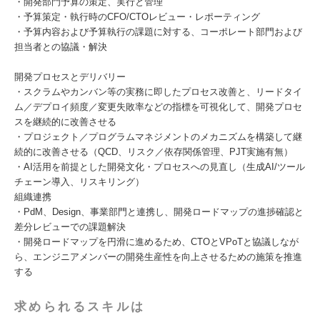
・開発部門予算の策定、実行と管理
・予算策定・執行時のCFO/CTOレビュー・レポーティング
・予算内容および予算執行の課題に対する、コーポレート部門および
担当者との協議・解決
開発プロセスとデリバリー
・スクラムやカンバン等の実務に即したプロセス改善と、リードタイ
ム／デプロイ頻度／変更失敗率などの指標を可視化して、開発プロセ
スを継続的に改善させる
・プロジェクト／プログラムマネジメントのメカニズムを構築して継
続的に改善させる（QCD、リスク／依存関係管理、PJT実施有無）
・AI活用を前提とした開発文化・プロセスへの見直し（生成AI/ツール
チェーン導入、リスキリング）
組織連携
・PdM、Design、事業部門と連携し、開発ロードマップの進捗確認と
差分レビューでの課題解決
・開発ロードマップを円滑に進めるため、CTOとVPoTと協議しなが
ら、エンジニアメンバーの開発生産性を向上させるための施策を推進
する
求められるスキルは