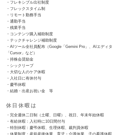
・フレキシブル出社制度
・フレックスタイム制
・リモート勤務手当
・通勤手当
・残業手当
・コンテンツ購入補助制度
・テックチャレンジ補助制度
・AIツール全社員配布（Google「Gemini Pro」、AIエディタ
「Cursor」など）
・持株会奨励金
・シックリーブ
・大切な人のケア休暇
・入社日に有休付与
・慶弔休暇
・結婚・出産お祝い金 等
休日休暇は
・完全週休二日制（土曜、日曜）、祝日、年末年始休暇
・有給休暇：入社時に10日間付与
・特別休暇：慶弔休暇、生理休暇、裁判員休暇
・休業制度：産前産後休業、育児・介護休業、子の看護休暇