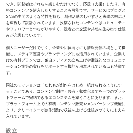
でき、閲覧者はそれらを楽しむだけでなく、応援（支援）したり、有
料コンテンツを購入したりすることも可能です。サービスはブログと
SNSの中間のような特性を持ち、創作活動のしやすさと表現の幅広さ
を重視して設計されています。投稿されたコンテンツはコミュニティ
やフォロワーとつながりやすく、読者との交流や共感を生み出す仕組
みが充実しています。
個人ユーザーだけでなく、企業や団体向けにも情報発信の場として機
能し、メディア運営やブランディングにも活用されています。企業向
けの有料プランでは、独自メディアの立ち上げや継続的なコミュニケ
ーション施策の実行をサポートする機能が用意されている点も特徴で
す。
同社のミッションは「だれもが創作をはじめ、続けられるようにす
る」ことであり、コンテンツ制作・共有・収益化までを一つのプラッ
トフォームで完結できるエコシステムを築くことにあります。また、
プラットフォーム上での有料コンテンツ販売やメンバーシップ機能に
より、クリエイターが創作活動で収益を上げる仕組みづくりにも力を
入れています。
設立