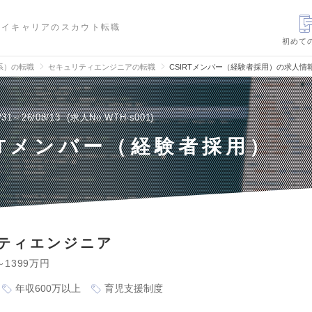
ハイキャリアのスカウト転職
初めて
信系）の転職
セキュリティエンジニアの転職
CSIRTメンバー（経験者採用）の求人情
/31～26/08/13
求人No.WTH-s001
RTメンバー（経験者採用）
ティエンジニア
～1399万円
年収600万以上
育児支援制度