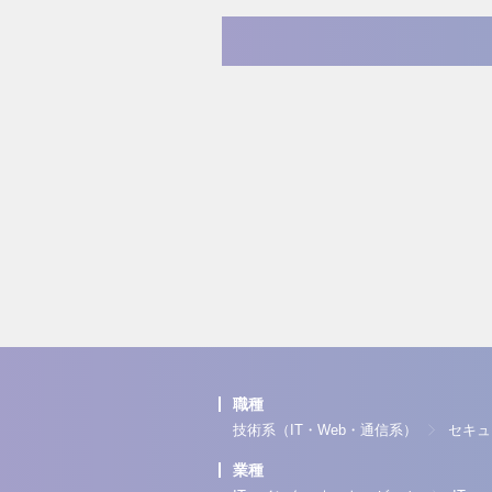
職種
技術系（IT・Web・通信系）
セキュ
業種