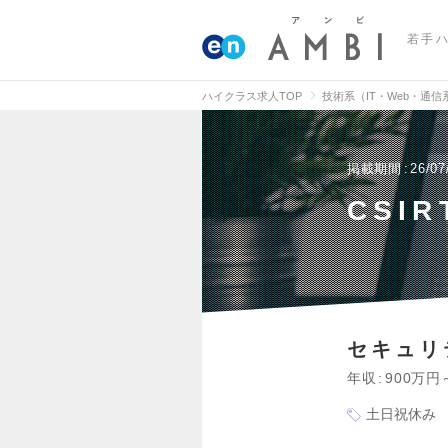
若手
ハイクラス求人TOP
技術系（IT・Web・通
掲載期間
26/07
CSI
セキュリ
年収
900万円
土日祝休み