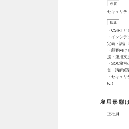
必須
セキュリテ
歓迎
・CSIRT
・インシデ
定義・設計
・顧客向け
援・運用支
・SOC業
営・講師経
・セキュリテ
tc.）
雇用形態
正社員