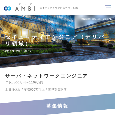
若手ハイキャリアのスカウト転職
掲載期間
26/07/31～26/08/13
セキュリティエンジニア（デリバ
リ領域）
求人No.WTH-s001
サーバ・ネットワークエンジニア
年収
800万円～1199万円
土日祝休み
年収600万以上
育児支援制度
募集情報