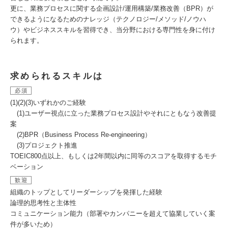
更に、業務プロセスに関する企画設計/運用構築/業務改善（BPR）が
できるようになるためのナレッジ（テクノロジー/メソッド/ノウハ
ウ）やビジネススキルを習得でき、当分野における専門性を身に付け
られます。
求められるスキルは
必須
(1)(2)(3)いずれかのご経験
(1)ユーザー視点に立った業務プロセス設計やそれにともなう改善提
案
(2)BPR（Business Process Re-engineering）
(3)プロジェクト推進
TOEIC800点以上、もしくは2年間以内に同等のスコアを取得するモチ
ベーション
歓迎
組織のトップとしてリーダーシップを発揮した経験
論理的思考性と主体性
コミュニケーション能力（部署やカンパニーを超えて協業していく案
件が多いため）