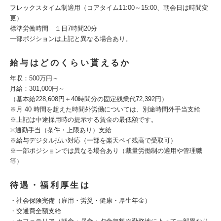
フレックスタイム制適用（コアタイム11:00～15:00、朝会日は時間変
更）
標準労働時間 １日7時間20分
一部ポジションは上記と異なる場合あり。
給与はどのくらい貰えるか
年収：500万円～
月給：301,000円～
（基本給228,608円＋40時間分の固定残業代72,392円）
※月 40 時間を超えた時間外労働については、別途時間外手当支給
※上記は中途採用時の提示する賃金の最低額です。
※通勤手当（条件・上限あり）支給
※給与デジタル払い対応（一部を楽天ペイ残高で受取可）
※一部ポジションでは異なる場合あり（裁量労働制の適用や管理職
等）
待遇・福利厚生は
・社会保険完備（雇用・労災・健康・厚生年金）
・交通費全額支給