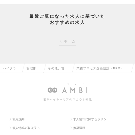
最近ご覧になった求人に基づいた
おすすめの求人
ホーム
ハイクラス
管理部門
その他、管理
業務プロセス企画設計（BPR）：
求人TOP
系の転職
部門系の転職
業務企画推進本部の求人情報
若手ハイキャリアのスカウト転職
利用規約
求人情報に関するポリシー
個人情報の取り扱い
推奨環境