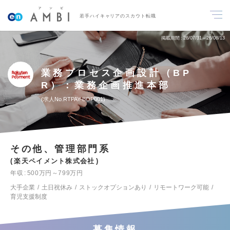
若手ハイキャリアのスカウト転職
掲載期間
26/07/31～26/08/13
業務プロセス企画設計（BP
R）：業務企画推進本部
求人No.RTPAY-BOP001
その他、管理部門系
楽天ペイメント株式会社
年収
500万円～799万円
大手企業
土日祝休み
ストックオプションあり
リモートワーク可能
育児支援制度
募集情報