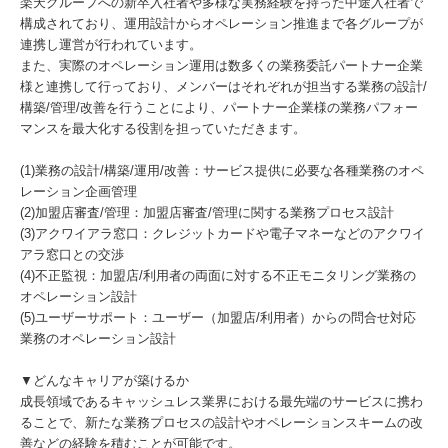
楽天グループへの新卒入社者や多様な実務経験を持った中途入社者で
構成されており、運用設計からオペレーション推進まで各グループが
連携し運営が行われています。
また、実際のオペレーション運用は数多くの業務委託パートナー企業
様と連携して行っており、メンバーはそれぞれが担当する業務の設計/
構築/管理/改善を行うことにより、パートナー企業様の業務パフォー
マンスを最大化する役割を担っていただきます。
(1)業務の設計/構築/運用/改善：サービス提供に必要な各種業務のオペ
レーション企画管理
(2)加盟店審査/管理：加盟店審査/管理に関する業務プロセス設計
(3)アクワイアラ窓口：クレジットカードや電子マネーなどのアクワイ
アラ窓口との交渉
(4)不正監視：加盟店/利用者の両面に対する不正モニタリング業務の
オペレーション設計
(5)ユーザーサポート：ユーザー（加盟店/利用者）からの問合せ対応
業務のオペレーション設計
▼どんなキャリアが築けるか
成長領域であるキャッシュレス業界における最先端のサービスに携わ
ることで、新たな業務プロセスの設計やオペレーションスキームの改
善などの経験を積むことが可能です。