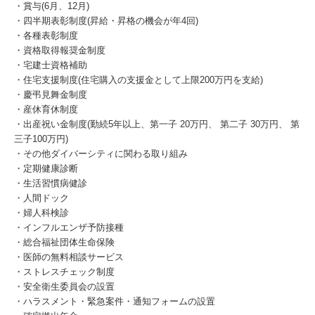
・賞与(6月、12月)
・四半期表彰制度(昇給・昇格の機会が年4回)
・各種表彰制度
・資格取得報奨金制度
・宅建士資格補助
・住宅支援制度(住宅購入の支援金として上限200万円を支給)
・慶弔見舞金制度
・産休育休制度
・出産祝い金制度(勤続5年以上、第一子 20万円、 第二子 30万円、 第
三子100万円)
・その他ダイバーシティに関わる取り組み
・定期健康診断
・生活習慣病健診
・人間ドック
・婦人科検診
・インフルエンザ予防接種
・総合福祉団体生命保険
・医師の無料相談サービス
・ストレスチェック制度
・安全衛生委員会の設置
・ハラスメント・緊急案件・通知フォームの設置