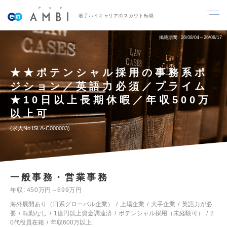
若手ハイキャリアのスカウト転職
掲載期間
26/08/04～26/08/17
★★ポテンシャル採用の事務系ポ
ジション／英語力必須／プライム
★10日以上長期休暇／年収500万
以上可
求人No.ISLA-C000003
一般事務・営業事務
年収
450万円～699万円
海外展開あり（日系グローバル企業）
上場企業
大手企業
英語力が必
要
転勤なし
1億円以上資金調達済
ポテンシャル採用（未経験可）
2
0代役員在籍
年収600万以上