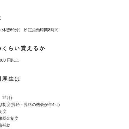
は
:15（休憩60分） 所定労働時間8時間
のくらい貰えるか
,000 円以上
利厚生は
12月)
彰制度(昇給・昇格の機会が年4回)
制度
報奨金制度
格補助