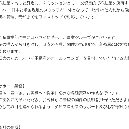
不動産をもっと身近に」をミッションとし 、投資目的で不動産を所有す
）へ、 ⽇本と米国現地のスタッフが⼀体となって、物件の仕⼊れから修
後の管理、売却までをワンストップで対応しています。
動産事業部の中にはハワイに特化した事業グループがございます。
産の購入から引き渡し、収支の管理、物件の売却まで、富裕層のお客様
ております。
拡大のため、ハワイ不動産のオールラウンダーを目指していただける人
例
サポート業務】
指示に基づき、お客様への提案に必要な各種資料の作成を行います。
て接客に同席いただき、お客様がご希望の物件の説明を担当いただきま
心して取引を進められるよう、契約プロセスのサポート及びお客様対応
資料の作成】