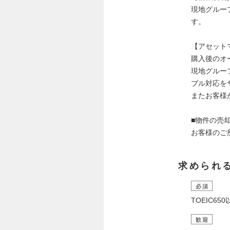
現地グルー
す。
【アセット
購入後のオ
現地グルー
ブル対応を
またお客様
■物件の売
お客様のご
求められ
必須
TOEIC65
歓迎