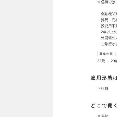
※必須では
・金融機関
・貿易・商
・投資用不
・2年以上
・外国籍の
・ご希望が
募集年齢（
22歳 ～ 
雇用形態
正社員
どこで働
東京都