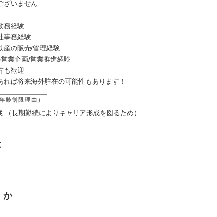
ございません
勤務経験
社事務経験
動産の販売/管理経験
の営業企画/営業推進経験
方も歓迎
あれば将来海外駐在の可能性もあります！
年齢制限理由）
29歳 （長期勤続によりキャリア形成を図るため）
は
くか