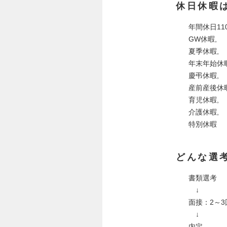
休日休暇
年間休日11
GW休暇,
夏季休暇,
年末年始休暇
慶弔休暇,
産前産後休暇
育児休暇,
介護休暇,
特別休暇
どんな選
書類選考
↓
面接：2～3
↓
内定