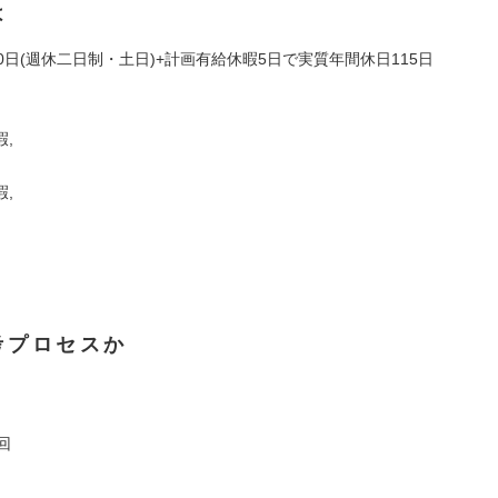
は
0日(週休二日制・土日)+計画有給休暇5日で実質年間休日115日
,
,
考プロセスか
回