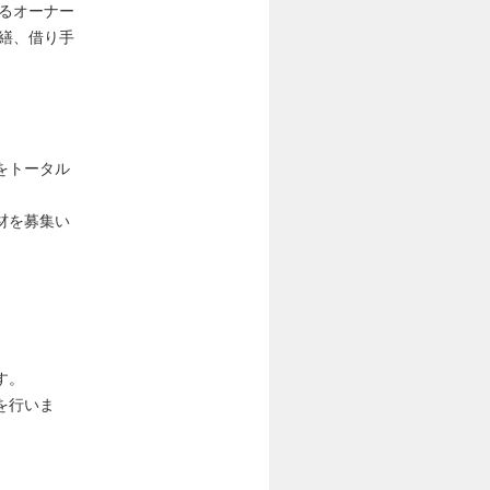
るオーナー
繕、借り⼿
をトータル
材を募集い
す。
を行いま