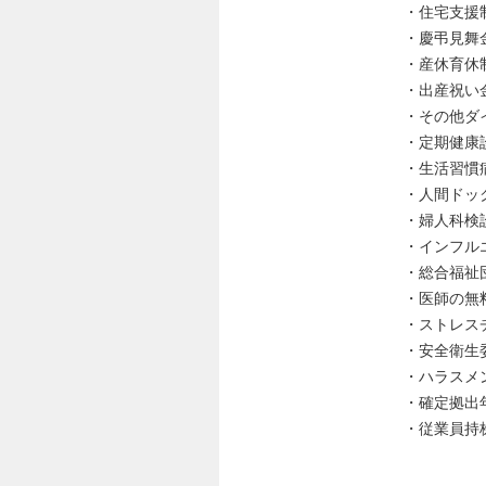
・住宅支援
・慶弔見舞
・産休育休
・出産祝い金
・その他ダ
・定期健康
・生活習慣
・人間ドッ
・婦人科検
・インフル
・総合福祉
・医師の無
・ストレス
・安全衛生
・ハラスメ
・確定拠出
・従業員持