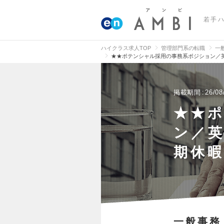
若手
ハイクラス求人TOP
管理部門系の転職
一
★★ポテンシャル採用の事務系ポジション／英
掲載期間
26/08
★★
ン／英
期休暇
一般事務