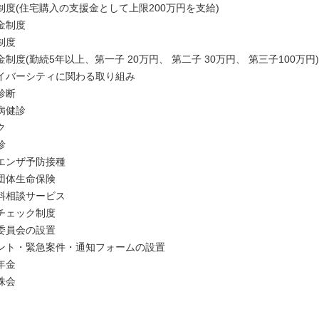
制度(住宅購入の支援金として上限200万円を支給)
金制度
制度
制度(勤続5年以上、第一子 20万円、 第二子 30万円、 第三子100万円)
イバーシティに関わる取り組み
診断
病健診
ク
診
エンザ予防接種
団体生命保険
料相談サービス
チェック制度
委員会の設置
ント・緊急案件・通知フォームの設置
年金
株会