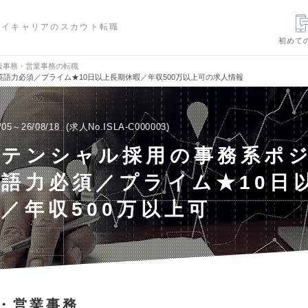
ハイキャリアのスカウト転職
初めて
般事務・営業事務の転職
語力必須／プライム★10日以上長期休暇／年収500万以上可の求人情報
/05～26/08/18
求人No.ISLA-C000003
ポテンシャル採用の事務系ポ
語力必須／プライム★10日
／年収500万以上可
・営業事務