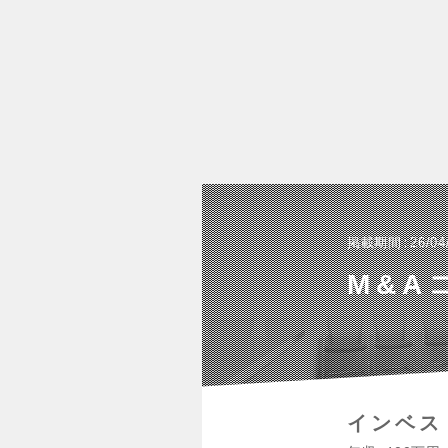
掲載期間
26/04
M&A
インベス