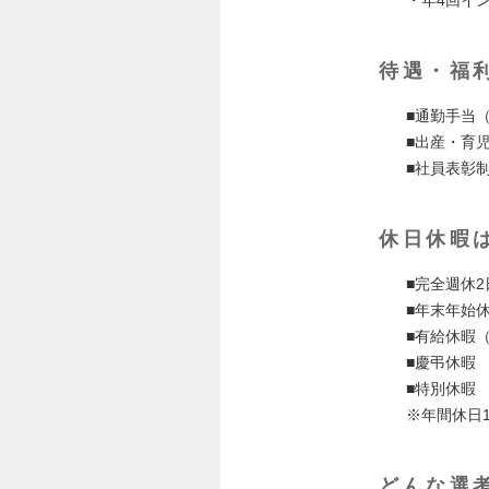
・年4回イ
待遇・福
■通勤手当
■出産・育
■社員表彰
休日休暇
■完全週休
■年末年始
■有給休暇（
■慶弔休暇
■特別休暇
※年間休日1
どんな選