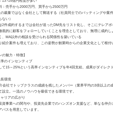
13?15億円程度が多い
：売手から2000万円、買手から2500万円
人の裁量ではなく会社として郵送する（社員同士でのバッティングや案
らない）
は2件成約するまでは会社が送ったDM先をリスト化し、そこにテレアポ
徹底的に顧客をフォローしていくことを理念としており、無理に成約し
く、MA以外の相談を受けられる関係性を築いている
り紹介案件も増えており、この姿勢が創業時からの企業文化として根付
ンの魅力・特徴】
水準のインセンティブ
して15～25%という高率インセンティブを年4回支給。成果がダイレク
。
成長環境
仲介会社でトップクラスの成績を残したメンバー（業界平均の3倍以上の
て設立。一流のノウハウを吸収できる環境です。
キャリアの広がり
投資事業への関与や、投資先企業でのハンズオン支援など、単なる仲介
アパスを用意しています。