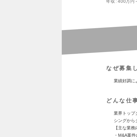
年収
400万円
なぜ募集
業績好調に
どんな仕
業界トップ
シングから
【主な業務
・M&A案