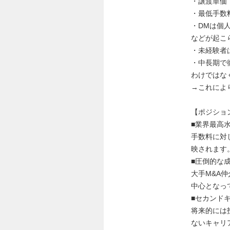
・譲渡単価：
・最低手数料
・DMは個
などが起こ
・未経験者
・中長期で
わけではな
→これによ
【ポジショ
■業界最高
手数料に対
映されます
■圧倒的な
大手M&A
中心となっ
■セカンド
将来的には
ないキャリ