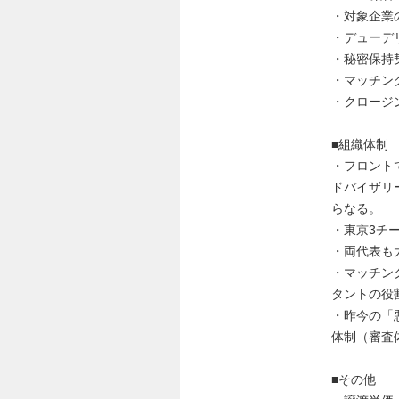
・対象企業
・デューデ
・秘密保持
・マッチン
・クロージ
■組織体制
・フロント
ドバイザリ
らなる。
・東京3チ
・両代表も
・マッチン
タントの役
・昨今の「
体制（審査
■その他