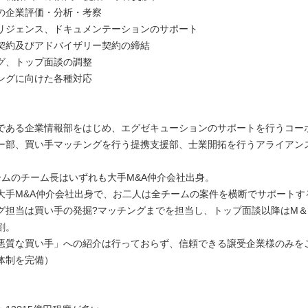
の企業評価・分析・考察
リジェンス、ドキュメンテーションのサポート
契約及びアドバイザリー契約の締結
グ、トップ面談の調整
ングに向けた各種対応
である企業情報部をはじめ、エグゼキューションのサポートを行うコー
ー部、買い手マッチングを行う提携支援部、士業開拓を行うアライアン
ームのチーム長はいずれも大手M&A仲介会社出身。
大手M&A仲介会社出身で、お二人は全チームの案件を横断でサポートす
グ担当は買い手の発掘?マッチングまでを担当し、トップ面談以降はM＆
割。
悪質な買い手」への紹介は行っておらず、信頼できる譲受企業様のみを
体制を完備）