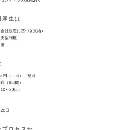
ンセンティブの支給あり
利厚生は
（会社規定に基づき支給）
児支援制度
制度
は
2日制（土日）、祝日
休暇（6日間）
10～20日）
20日
考プロセスか