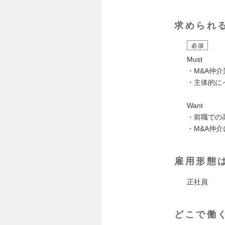
求められ
必須
Must
・M&A仲
・主体的に
Want
・前職での
・M&A仲
雇用形態
正社員
どこで働