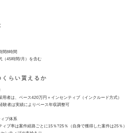
は
時間8時間
代（45時間/月）を含む
のくらい貰えるか
与
採用者は、ベース420万円＋インセンティブ（インクルード方式）
介経験者は実績によりベース年収調整可
ティブ体系
ティブ率は案件経路ごとに15％?25％（自身で獲得した案件は25％）