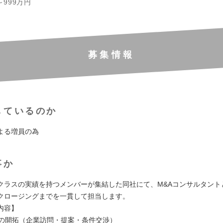
～999万円
募集情報
しているのか
よる増員の為
事か
クラスの実績を持つメンバーが集結した同社にて、M&Aコンサルタント
クロージングまでを一貫して担当します。
内容】
件の開拓（企業訪問・提案・条件交渉）