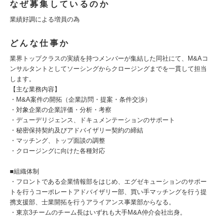
なぜ募集しているのか
業績好調による増員の為
どんな仕事か
業界トップクラスの実績を持つメンバーが集結した同社にて、M&Aコ
ンサルタントとしてソーシングからクロージングまでを一貫して担当
します。
【主な業務内容】
・M&A案件の開拓（企業訪問・提案・条件交渉）
・対象企業の企業評価・分析・考察
・デューデリジェンス、ドキュメンテーションのサポート
・秘密保持契約及びアドバイザリー契約の締結
・マッチング、トップ面談の調整
・クロージングに向けた各種対応
■組織体制
・フロントである企業情報部をはじめ、エグゼキューションのサポー
トを行うコーポレートアドバイザリー部、買い手マッチングを行う提
携支援部、士業開拓を行うアライアンス事業部からなる。
・東京3チームのチーム長はいずれも大手M&A仲介会社出身。