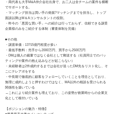
・両代表も大手M&A仲介会社出身で、お二人は全チームの案件を横断
でサポートする。
・マッチング担当は買い手の発掘?マッチングまでを担当し、トップ
面談以降はM＆Aコンサルタントの役割。
・昨今の「悪質な買い手」への紹介は行っておらず、信頼できる譲受
企業様のみをご紹介する体制（審査体制を完備）
■その他
・譲渡単価：13?15億円程度が多い
・最低手数料：売手から2000万円、買手から2500万円
・DMは個人の裁量ではなく会社として郵送する（社員同士でのバッ
ティングや案件の抱え込みなどが起こらない）
・未経験者は2件成約するまでは会社が送ったDM先をリスト化し、そ
こにテレアポをする
・中長期で徹底的に顧客をフォローしていくことを理念としており、
無理に成約しようと押すわけではなく、MA以外の相談を受けられる
関係性を築いている
→これにより紹介案件も増えており、この姿勢が創業時からの企業文
化として根付いている
【ポジションの魅力・特徴】