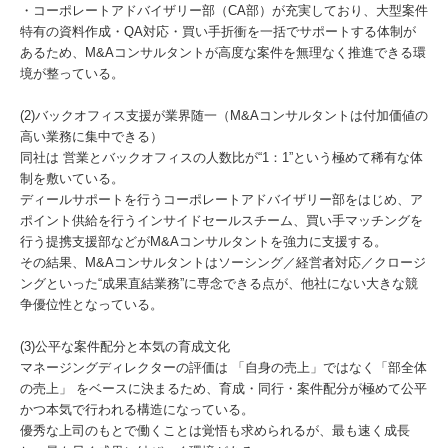
・コーポレートアドバイザリー部（CA部）が充実しており、大型案件
特有の資料作成・QA対応・買い手折衝を一括でサポートする体制が
あるため、M&Aコンサルタントが高度な案件を無理なく推進できる環
境が整っている。
(2)バックオフィス支援が業界随一（M&Aコンサルタントは付加価値の
高い業務に集中できる）
同社は 営業とバックオフィスの人数比が“1：1”という極めて稀有な体
制を敷いている。
ディールサポートを行うコーポレートアドバイザリー部をはじめ、ア
ポイント供給を行うインサイドセールスチーム、買い手マッチングを
行う提携支援部などがM&Aコンサルタントを強力に支援する。
その結果、M&Aコンサルタントはソーシング／経営者対応／クロージ
ングといった“成果直結業務”に専念できる点が、他社にない大きな競
争優位性となっている。
(3)公平な案件配分と本気の育成文化
マネージングディレクターの評価は 「自身の売上」ではなく「部全体
の売上」 をベースに決まるため、育成・同行・案件配分が極めて公平
かつ本気で行われる構造になっている。
優秀な上司のもとで働くことは覚悟も求められるが、最も速く成長