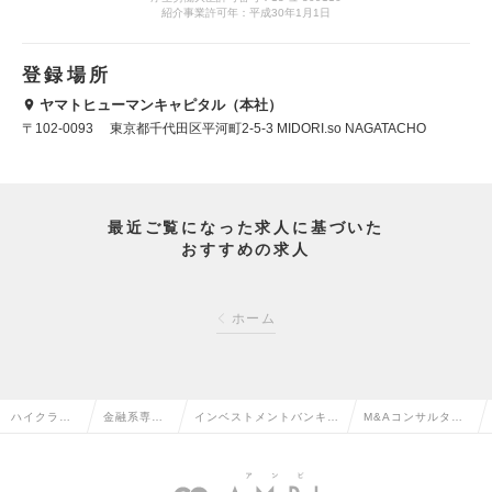
紹介事業許可年：平成30年1月1日
登録場所
ヤマトヒューマンキャピタル（本社）
〒102-0093 東京都千代田区平河町2-5-3 MIDORI.so NAGATACHO
最近ご覧になった求人に基づいた
おすすめの求人
ホーム
ハイクラス
金融系専門
インベストメントバンキン
M&Aコンサルタン
求人TOP
職の転職
グ・M&Aの転職
トの求人情報