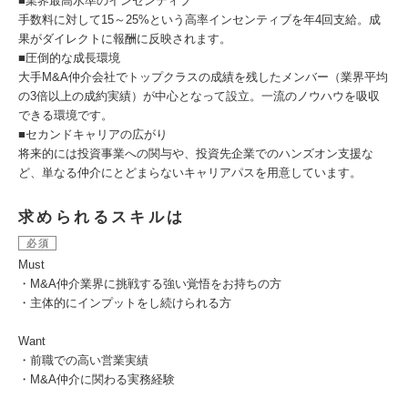
■業界最高水準のインセンティブ
手数料に対して15～25%という高率インセンティブを年4回支給。成
果がダイレクトに報酬に反映されます。
■圧倒的な成長環境
大手M&A仲介会社でトップクラスの成績を残したメンバー（業界平均
の3倍以上の成約実績）が中心となって設立。一流のノウハウを吸収
できる環境です。
■セカンドキャリアの広がり
将来的には投資事業への関与や、投資先企業でのハンズオン支援な
ど、単なる仲介にとどまらないキャリアパスを用意しています。
求められるスキルは
必須
Must
・M&A仲介業界に挑戦する強い覚悟をお持ちの方
・主体的にインプットをし続けられる方
Want
・前職での高い営業実績
・M&A仲介に関わる実務経験