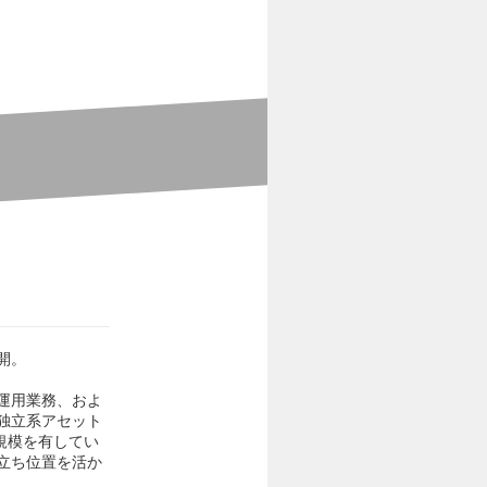
開。
運用業務、およ
独立系アセット
円規模を有してい
立ち位置を活か