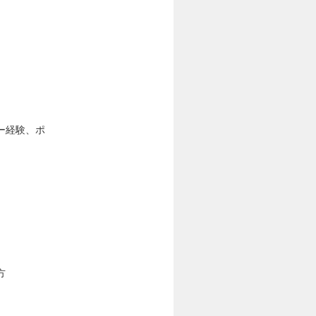
ー経験、ポ
方