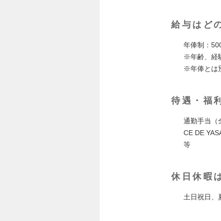
給与はど
年俸制：50
※年齢、経
※年俸とは
待遇・福
通勤手当（
CE DE 
等
休日休暇
土日祝日、