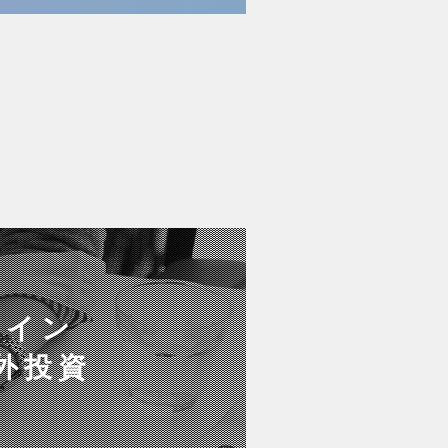
動イン
外投資