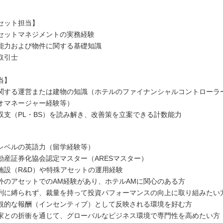
セット担当】
セットマネジメントの実務経験
能力および物件に関する基礎知識
取引士
当】
関する運営または建物の知識（ホテルのファイナンシャルコントローラ
オマネージャー経験等）
収支（PL・BS）を読み解き、改善策を立案できる計数能力
レベルの英語力（留学経験等）
動産証券化協会認定マスター（ARESマスター）
施設（R&D）や特殊アセットの運用経験
外のアセットでのAM経験があり、ホテルAMに関心のある方
列に縛られず、裁量を持って投資パフォーマンスの向上に取り組みたい
観的な報酬（インセンティブ）として反映される環境を好む方
家との折衝を通じて、グローバルなビジネス環境で専門性を高めたい方