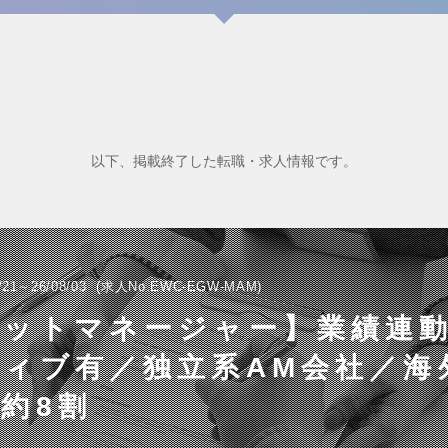
以下、掲載終了した転職・求人情報です。
/21～26/08/03
求人No.EWC-EGW-MAM
セットマネージャー】業績連
ティブ有／独立系AM会社／海
約8割