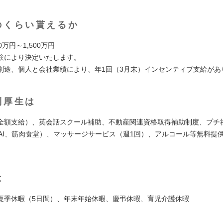
のくらい貰えるか
0万円～1,500万円
験により決定いたします。
別途、個人と会社業績により、年1回（3月末）インセンティブ支給があ
利厚生は
全額支給）、英会話スクール補助、不動産関連資格取得補助制度、プチ社
YASAI、筋肉食堂）、マッサージサービス（週1回）、アルコール等無料提
は
夏季休暇（5日間）、年末年始休暇、慶弔休暇、育児介護休暇