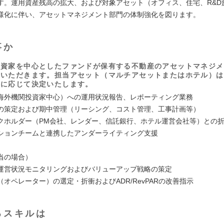
す。運用資産残高の拡大、および対象アセット（オフィス、住宅、R&D
様化に伴い、アセットマネジメント部門の体制強化を図ります。
事か
投資家を中心としたファンドが保有する不動産のアセットマネジメ
当いただきます。担当アセット（マルチアセットまたはホテル）は
性に応じて決定いたします。
海外機関投資家中心）への運用状況報告、レポーティング業務
の策定および期中管理（リーシング、コスト管理、工事計画等）
クホルダー（PM会社、レンダー、信託銀行、ホテル運営会社等）との
ションチームと連携したアンダーライティング支援
当の場合）
運営状況モニタリングおよびバリューアップ戦略の策定
オペレーター）の選定・折衝およびADR/RevPARの改善指示
るスキルは