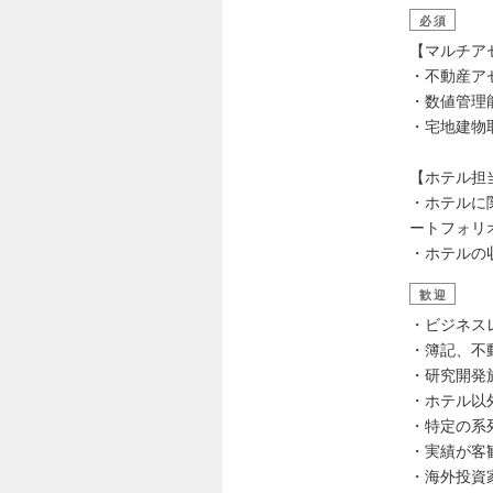
必須
【マルチア
・不動産ア
・数値管理
・宅地建物
【ホテル担
・ホテルに
ートフォリ
・ホテルの
歓迎
・ビジネス
・簿記、不
・研究開発
・ホテル以
・特定の系
・実績が客
・海外投資