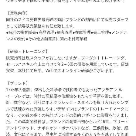
ウォッチまで幅広く手掛け、新たなアイテムを生み出し続ける名門
【業務内容】
同社のスイス発世界最高峰の時計ブランドの都内店にて販売スタッフ
として接客販売業務をお任せ致します。
●時計の接客販売●商品管理●顧客管理●在庫管理●売上管理●メンテナ
ンスの受付●その他店舗運営に関わる付随業務
【研修・トレーニング】
販売指導は現スタッフがおこないますが、プロダクトトレーニング、
セールススキル向上に向けて年2～3回の研修を用意しています。店舗
実習、本社にて座学、Webでのオンライン研修がございます。
【ブランド】
1775年の創設。傑出した科学者で技術者でもあったアブラアン-ル
イ・ブレゲは、時計に高精度や信頼性をもたらす革新を常に追求。
針、数字など、時計にネオクラシック・スタイルを取り入れたシンプ
ルで洗練された判読しやすいデザインはブランドのトレードマークに
なり、その後の多くの時計ブランドの美的デザインに影響を与えまし
た。この革新的精神は、ブランドの創業当初からルイ16世、マリー・
アントワネット、ナポレオン・ボナパルトなど、王侯貴族、政治、経
済、文化に至るまで、歴史的に活躍する多くの人々をも魅了してきま