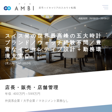
若手ハイキャリアのスカウト転職
掲載期間
26/08/03～26/09/27
スイス発の世界最高峰の五大時計
ブランド／ウォッチ経験不問／豊
富なインセンティブ設計＋勤務環
境充実◎
求人No.DAP-10124
店長・販売・店舗管理
年収
400万円～599万円
外資系企業
大手企業
マネジメント業務なし