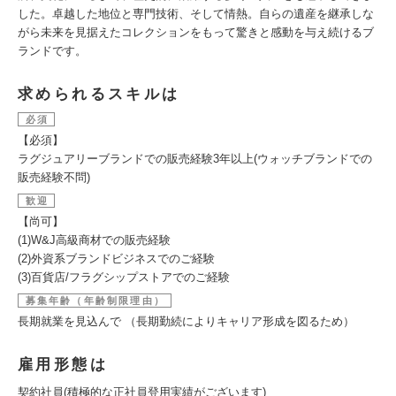
した。卓越した地位と専門技術、そして情熱。自らの遺産を継承しな
がら未来を見据えたコレクションをもって驚きと感動を与え続けるブ
ランドです。
求められるスキルは
必須
【必須】
ラグジュアリーブランドでの販売経験3年以上(ウォッチブランドでの
販売経験不問)
歓迎
【尚可】
(1)W&J高級商材での販売経験
(2)外資系ブランドビジネスでのご経験
(3)百貨店/フラグシップストアでのご経験
募集年齢（年齢制限理由）
長期就業を見込んで （長期勤続によりキャリア形成を図るため）
雇用形態は
契約社員(積極的な正社員登用実績がございます)