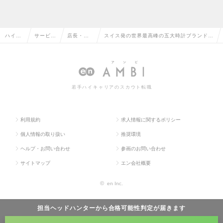
ハイク
サービ
店長・販
スイス発の世界最高峰の五大時計ブランド／
ラス求
ス・流通
売・店舗
ウォッチ経験不問／豊富なインセンティブ設
人TOP
系の転職
管理の転
計＋勤務環境充実◎の求人情報
職
若手ハイキャリアのスカウト転職
利用規約
求人情報に関するポリシー
個人情報の取り扱い
推奨環境
ヘルプ・お問い合わせ
参画のお問い合わせ
サイトマップ
エン会社概要
©
en Inc.
担当ヘッドハンターから
合格可能性判定
が届きます