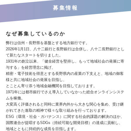
募集情報
なぜ募集しているのか
弊行は信州・長野県を基盤とする地方銀行です。
2026年1月1日、八十二銀行と長野銀行は合併し、八十二長野銀行とし
て新たなスタートを切りました。
1931年の創立以来、「健全経営を堅持し、もって地域社会の発展に寄
与する」を経営理念に掲げ、
精密・電子技術を得意とする長野県内の産業の下支えと、地域の御客
様と共に地域社会の発展を目指し、
とことん寄り添う地域金融機関を目指しております。
1971年には都市銀行でさえ導入していなかった総合オンラインシステ
ムを稼働。
大変高く評価されると同時に業界内外から大きな関心を集め、受け継
がれてきた進取の精神で様々な取り組みを行っております。
ESG（環境・社会・ガバナンス）に関する社会的課題の解決のほか、
国際連合が提唱するSDGs（持続可能な開発目標）の達成に貢献し、
地域とともに持続的な成長を目指します。