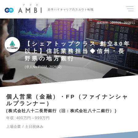
若手ハイキャリアのスカウト転職
掲載期間
26/07/29～26/08/11
【シェアトップクラス 創立80年
以上】信託業務担当◆信州・長
野県の地方銀行
求人No.PYIWL-202602
個人営業（金融）・FP（ファイナンシャ
ルプランナー）
株式会社八十二長野銀行（旧：株式会社八十二銀行）
年収
400万円～999万円
上場企業
土日祝休み