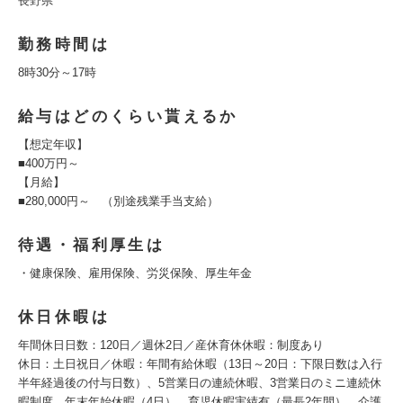
長野県
勤務時間は
8時30分～17時
給与はどのくらい貰えるか
【想定年収】
■400万円～
【月給】
■280,000円～ （別途残業手当支給）
待遇・福利厚生は
・健康保険、雇用保険、労災保険、厚生年金
休日休暇は
年間休日日数：120日／週休2日／産休育休休暇：制度あり
休日：土日祝日／休暇：年間有給休暇（13日～20日：下限日数は入行
半年経過後の付与日数）、5営業日の連続休暇、3営業日のミニ連続休
暇制度、年末年始休暇（4日）、育児休暇実績有（最長2年間）、介護