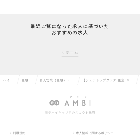
最近ご覧になった求人に基づいた
おすすめの求人
ホーム
ハイク
金融系
個人営業（金融）・FP
【シェアトップクラス 創立80年
ラス求
専門職
（ファイナンシャルプ
以上】信託業務担当◆信州・長野
人TOP
の転職
ランナー）の転職
県の地方銀行の求人情報
若手ハイキャリアのスカウト転職
利用規約
求人情報に関するポリシー