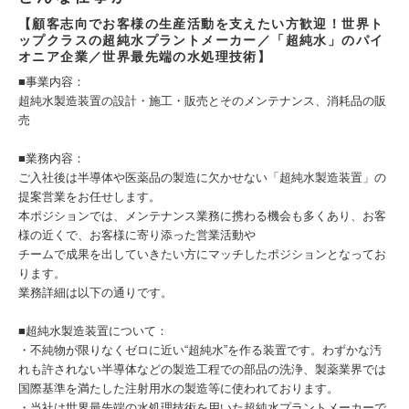
【顧客志向でお客様の生産活動を支えたい方歓迎！世界ト
ップクラスの超純水プラントメーカー／「超純水」のパイ
オニア企業／世界最先端の水処理技術】
■事業内容：
超純水製造装置の設計・施工・販売とそのメンテナンス、消耗品の販
売
■業務内容：
ご入社後は半導体や医薬品の製造に欠かせない「超純水製造装置」の
提案営業をお任せします。
本ポジションでは、メンテナンス業務に携わる機会も多くあり、お客
様の近くで、お客様に寄り添った営業活動や
チームで成果を出していきたい方にマッチしたポジションとなってお
ります。
業務詳細は以下の通りです。
■超純水製造装置について：
・不純物が限りなくゼロに近い“超純水”を作る装置です。わずかな汚
れも許されない半導体などの製造工程での部品の洗浄、製薬業界では
国際基準を満たした注射用水の製造等に使われております。
・当社は世界最先端の水処理技術を用いた超純水プラントメーカーで