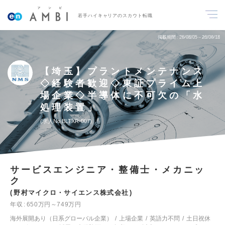
若手ハイキャリアのスカウト転職
掲載期間
26/08/05～26/08/18
【埼玉】プラントメンテナンス
◇経験者歓迎◇東証プライム上
場企業◇半導体に不可欠の「水
処理装置」
求人No.BLTXR-007
サービスエンジニア・整備士・メカニッ
ク
野村マイクロ・サイエンス株式会社
年収
650万円～749万円
海外展開あり（日系グローバル企業）
上場企業
英語力不問
土日祝休