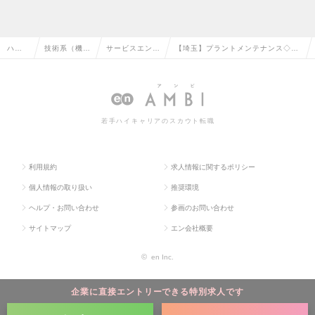
ハイ
技術系（機
サービスエンジ
【埼玉】プラントメンテナンス◇経
クラ
械・メカト
ニア・整備士・
験者歓迎◇東証プライム上場企業◇
ス求
ロ・自動車）
メカニックの転
半導体に不可欠の「水処理装置」の
人TO
の転職
職
求人情報
若手ハイキャリアのスカウト転職
P
利用規約
求人情報に関するポリシー
個人情報の取り扱い
推奨環境
ヘルプ・お問い合わせ
参画のお問い合わせ
サイトマップ
エン会社概要
©
en Inc.
企業に直接エントリーできる特別求人です