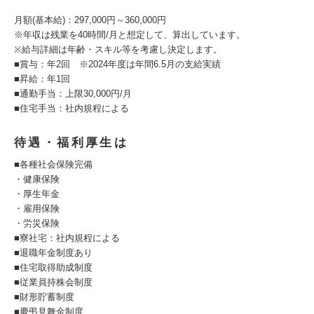
月額(基本給)：297,000円～360,000円
※年収は残業を40時間/月と想定して、算出しています。
※給与詳細は年齢・スキル等を考慮し決定します。
■賞与：年2回 ※2024年度は年間6.5月の支給実績
■昇給：年1回
■通勤手当：上限30,000円/月
■住宅手当：社内規程による
待遇・福利厚生は
■各種社会保険完備
・健康保険
・厚生年金
・雇用保険
・労災保険
■寮社宅：社内規程による
■退職年金制度あり
■住宅取得助成制度
■従業員持株会制度
■財形貯蓄制度
■慶弔見舞金制度