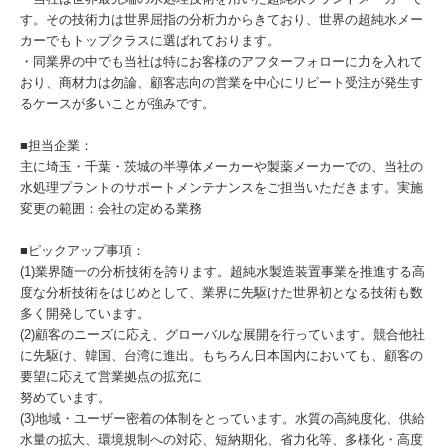
す。その技術力は世界屈指の分析力からきており、世界の超純水メー
カーでもトップクラスに選ばれております。
・同業界の中でも当社は特にお客様のアフターフォローに力を入れて
おり、商材力は勿論、顧客志向の営業を中心にリピート受注が発生す
るケースが多いことが強みです。
■担当企業：
主に埼玉・千葉・茨城の半導体メーカーや製薬メーカーでの、当社の
水処理プラントのサポートメンテナンスをご担当いただきます。実施
変更の範囲：会社の定める業務
■ピックアップ事項：
(1)業界随一の分析技術を誇ります。超純水製造装置事業を推進する高
度な分析技術をはじめとして、業界に先駆けた世界初となる技術も数
多く開発しています。
(2)顧客のニーズに応え、グローバルな展開を行っています。競合他社
に先駆け、韓国、台湾に進出。もちろん日本国内においても、顧客の
要望に応えて営業拠点の拡充に
努めています。
(3)地域・ユーザー密着の体制をとっています。水質の高純度化、供給
水量の拡大、環境規制への対応、短納期化、省力化等、多様化・高度