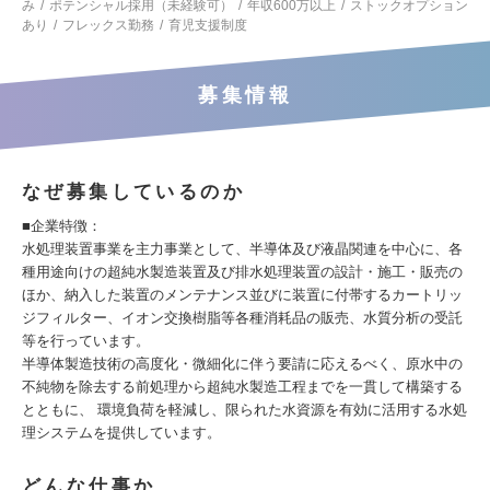
み
ポテンシャル採用（未経験可）
年収600万以上
ストックオプション
あり
フレックス勤務
育児支援制度
募集情報
なぜ募集しているのか
■企業特徴：
水処理装置事業を主力事業として、半導体及び液晶関連を中心に、各
種用途向けの超純水製造装置及び排水処理装置の設計・施工・販売の
ほか、納入した装置のメンテナンス並びに装置に付帯するカートリッ
ジフィルター、イオン交換樹脂等各種消耗品の販売、水質分析の受託
等を行っています。
半導体製造技術の高度化・微細化に伴う要請に応えるべく、原水中の
不純物を除去する前処理から超純水製造工程までを一貫して構築する
とともに、 環境負荷を軽減し、限られた水資源を有効に活用する水処
理システムを提供しています。
どんな仕事か