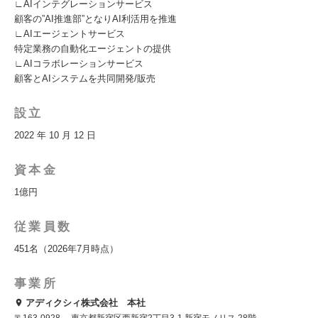
∟AIインテグレーションサービス
顧客の”AI推進部”となりAI利活⽤を推進
∟AIエージェントサービス
特定業務の⾃動化エージェントの提供
∟AIコラボレーションサービス
顧客とAIシステムを共同開発/販売
設立
2022 年 10 月 12 日
資本金
1億円
従業員数
451名（2026年7月時点）
事業所
アディクシィ株式会社 本社