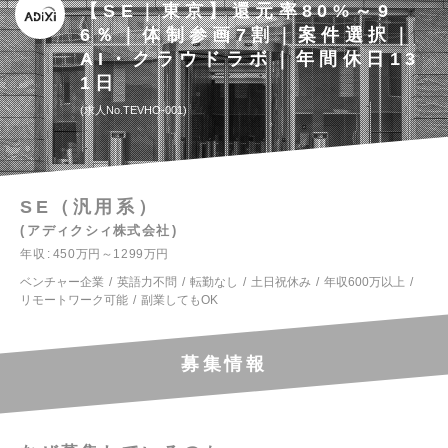
【SE｜東京】還元率80%～9
6％｜体制参画7割｜案件選択｜
AI・クラウドラボ｜年間休日13
1日
求人No.TEVHO-001
SE（汎用系）
アディクシィ株式会社
年収
450万円～1299万円
ベンチャー企業
英語力不問
転勤なし
土日祝休み
年収600万以上
リモートワーク可能
副業してもOK
募集情報