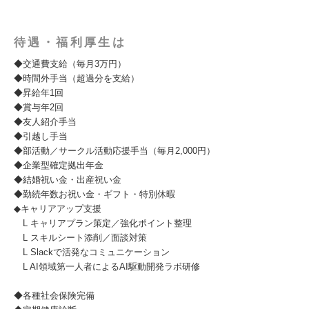
待遇・福利厚生は
◆交通費支給（毎月3万円）
◆時間外手当（超過分を支給）
◆昇給年1回
◆賞与年2回
◆友人紹介手当
◆引越し手当
◆部活動／サークル活動応援手当（毎月2,000円）
◆企業型確定拠出年金
◆結婚祝い金・出産祝い金
◆勤続年数お祝い金・ギフト・特別休暇
◆キャリアアップ支援
L キャリアプラン策定／強化ポイント整理
L スキルシート添削／面談対策
L Slackで活発なコミュニケーション
L AI領域第一人者によるAI駆動開発ラボ研修
◆各種社会保険完備