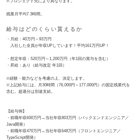
※プロジェクト先により異なります。
残業月平均7.3時間。
給与はどのくらい貰えるか
・月給：40万円～93万円
入社した全員が年収UPしています！平均161万円UP！
・想定年収：520万円～1,200万円（年1回の賞与を含む）
・昇給：あり（給与改定 年1回）
※経験・能力などを考慮の上、決定します。
※上記給与には、月30時間（76,000円～177,000円）の固定残業代を
含む。超過分は別途支給。
【給与例】
・前職年収600万円→当社年収803万円（バックエンドエンジニア／
Java開発）
・前職年収470万円→当社年収648万円（フロントエンジニア／
TypeScript開発）