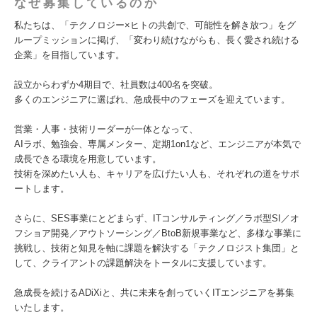
なぜ募集しているのか
私たちは、「テクノロジー×ヒトの共創で、可能性を解き放つ」をグ
ループミッションに掲げ、「変わり続けながらも、長く愛され続ける
企業」を目指しています。
設立からわずか4期目で、社員数は400名を突破。
多くのエンジニアに選ばれ、急成長中のフェーズを迎えています。
営業・人事・技術リーダーが一体となって、
AIラボ、勉強会、専属メンター、定期1on1など、エンジニアが本気で
成長できる環境を用意しています。
技術を深めたい人も、キャリアを広げたい人も、それぞれの道をサポ
ートします。
さらに、SES事業にとどまらず、ITコンサルティング／ラボ型SI／オ
フショア開発／アウトソーシング／BtoB新規事業など、多様な事業に
挑戦し、技術と知見を軸に課題を解決する「テクノロジスト集団」と
して、クライアントの課題解決をトータルに支援しています。
急成長を続けるADiXiと、共に未来を創っていくITエンジニアを募集
いたします。