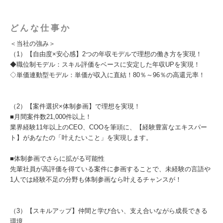
どんな仕事か
＜当社の強み＞
（1）【自由度×安心感】2つの年収モデルで理想の働き方を実現！
◆職位制モデル：スキル評価をベースに安定した年収UPを実現！
◇単価連動型モデル：単価が収入に直結！80％～96％の高還元率！
（2）【案件選択×体制参画】で理想を実現！
■月間案件数21,000件以上！
業界経験11年以上のCEO、COOを筆頭に、【経験豊富なエキスパー
ト】があなたの「叶えたいこと」を実現します。
■体制参画でさらに拡がる可能性
先輩社員が高評価を得ている案件に参画することで、未経験の言語や
1人では経験不足の分野も体制参画なら叶えるチャンスが！
（3）【スキルアップ】仲間と学び合い、支え合いながら成長できる
環境