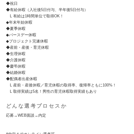
◆祝日
◆有給休暇（入社後5日付与、半年後5日付与）
L 有給は1時間単位で取得OK！
◆年末年始休暇
◆夏季休暇
◆バースデー休暇
◆プロジェクト完遂休暇
◆産前・産後・育児休暇
◆生理休暇
◆介護休暇
◆慶弔休暇
◆結婚休暇
◆配偶者出産休暇
L 産前・産後休暇／育児休暇の取得率、復帰率ともに100%！
L 取得実績は5名！男性の育児休暇取得実績もあり
どんな選考プロセスか
応募→WEB面談→内定