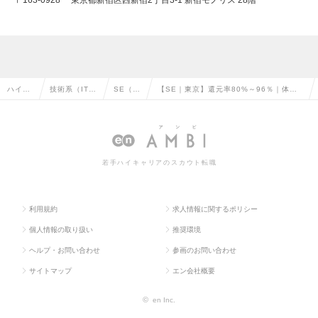
〒163-0928 東京都新宿区西新宿2丁目3-1 新宿モノリス 28階
ハイク
技術系（IT・
SE（汎
【SE｜東京】還元率80%～96％｜体制
ラス求
Web・通信
用系）
参画7割｜案件選択｜AI・クラウドラボ｜
人TOP
系）の転職
の転職
年間休日131日の求人情報
若手ハイキャリアのスカウト転職
利用規約
求人情報に関するポリシー
個人情報の取り扱い
推奨環境
ヘルプ・お問い合わせ
参画のお問い合わせ
サイトマップ
エン会社概要
©
en Inc.