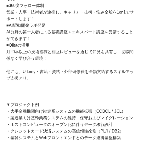
■360度フォロー体制！
営業・人事・技術者が連携し、キャリア・技術・悩み全般を1on1でサ
ポートします！
■AI駆動開発ラボ発足
AI分野の第一人者による基礎講座＋エキスパート講座を受講すること
ができます！
■Qiitaの活用
月20本以上の技術投稿と相互レビューを通じて知見を共有し、役職関
係なく学び合う環境！
他にも、Udemy・書籍・資格・外部研修費を全額支給するスキルアッ
プ支援アリ。
▼プロジェクト例
・大手金融機関向け勘定系システムの機能拡張（COBOL / JCL）
・製造業向け基幹業務システムの維持・保守およびマイグレーション
・ホストコンピュータのオープン化に伴うデータ移行設計
・クレジットカード決済システムの高信頼性改修（PL/I / DB2）
・基幹システムとWebフロントエンドとのデータ連携基盤構築