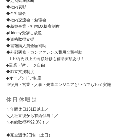
◆定期健康診断
◆社内表彰
◆全社総会
◆社内交流会・勉強会
◆新規事業・社内DX提案制度
◆Udemy受講し放題
◆資格取得支援
◆書籍購入費全額補助
◆外部研修・カンファレンス費用全額補助
L10万円以上の高額研修も補助実績あり！
◆副業・Wワーク自由
◆独立支援制度
◆オープンドア制度
※役員・営業・人事・先輩エンジニアといつでも1on1実施
休日休暇は
＼年間休日131日以上／
＼入社直後から有給付与！／
＼有給取得率92.3%！／
◆完全週休2日制（土日）