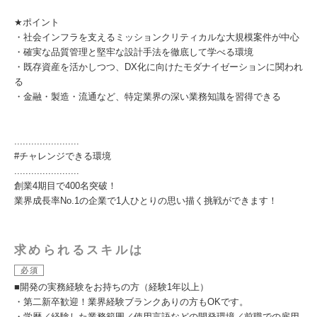
★ポイント
・社会インフラを支えるミッションクリティカルな大規模案件が中心
・確実な品質管理と堅牢な設計手法を徹底して学べる環境
・既存資産を活かしつつ、DX化に向けたモダナイゼーションに関われ
る
・金融・製造・流通など、特定業界の深い業務知識を習得できる
.......................
#チャレンジできる環境
.......................
創業4期目で400名突破！
業界成長率No.1の企業で1人ひとりの思い描く挑戦ができます！
求められるスキルは
必須
■開発の実務経験をお持ちの方（経験1年以上）
・第二新卒歓迎！業界経験ブランクありの方もOKです。
・学歴／経験した業務範囲／使用言語などの開発環境／前職での雇用