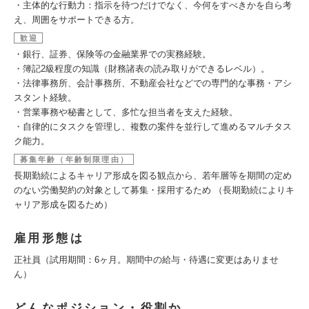
・主体的な行動力：指示を待つだけでなく、今何をすべきかを自ら考
え、周囲をサポートできる方。
歓迎
・銀行、証券、保険等の金融業界での実務経験。
・簿記2級程度の知識（財務諸表の読み取りができるレベル）。
・法律事務所、会計事務所、不動産会社などでの専門的な事務・アシ
スタント経験。
・営業事務や秘書として、多忙な担当者を支えた経験。
・自律的にタスクを管理し、複数の案件を並行して進めるマルチタス
ク能力。
募集年齢（年齢制限理由）
長期勤続によるキャリア形成を図る観点から、若年層等を期間の定め
のない労働契約の対象として募集・採用するため （長期勤続によりキ
ャリア形成を図るため）
雇用形態は
正社員（試用期間：6ヶ月。期間中の給与・待遇に変更はありませ
ん）
どんなポジション・役割か