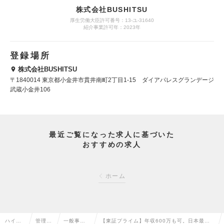
株式会社BUSHITSU
厚生労働大臣許可番号：13-ユ-31640
紹介事業許可年：2023年
登録場所
株式会社BUSHITSU
〒1840014 東京都小金井市貫井南町2丁目1-15 ダイアパレスグランデージ
武蔵小金井106
最近ご覧になった求人に基づいた
おすすめの求人
ホーム
ハイク
管理部
一般事
【東証プライム】年収600万も可。日本最高