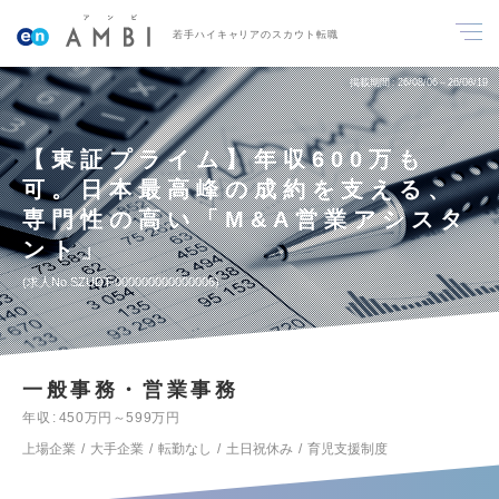
若手ハイキャリアのスカウト転職
掲載期間
26/08/06～26/08/19
【東証プライム】年収600万も
可。日本最高峰の成約を支える、
専門性の高い「M&A営業アシスタ
ント」
求人No.SZUDT-000000000000006
一般事務・営業事務
年収
450万円～599万円
上場企業
大手企業
転勤なし
土日祝休み
育児支援制度