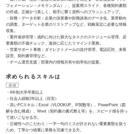
フォメーション・メモランダム）」、提案用スライド、各種契約書類
の作成。正確かつ美しく、相手に響く資料へのブラッシュアップ。
・財務・データ分析：企業の決算書や財務諸表のデータ化、業界動向
の調査、ターゲット企業のリストアップなど、戦略策定に必要な情報
収集。
・案件進捗管理：成約に向けた膨大なタスクのスケジュール管理、必
要書類の不備チェック、進捗に応じたリマインド業務。
・営業サポート事務：ダイレクトメールの送付管理、電話応対、来客
設営、契約書管理など。
・チーム運営支援：部署内の情報共有や効率化の提案。
求められるスキルは
必須
・4年制大学卒業以上
・社会人経験2年以上（目安）
・高いPCスキル：Excel（VLOOKUP、IF関数等）、PowerPoint（図
解を含む構成）、Word（契約書の書式整え等）を、スピード感を持っ
て使いこなせる方。
・正確性へのこだわり：一字一句のミスが許されない重要書類を扱う
ため、丁寧かつ慎重に業務を完遂できる方。