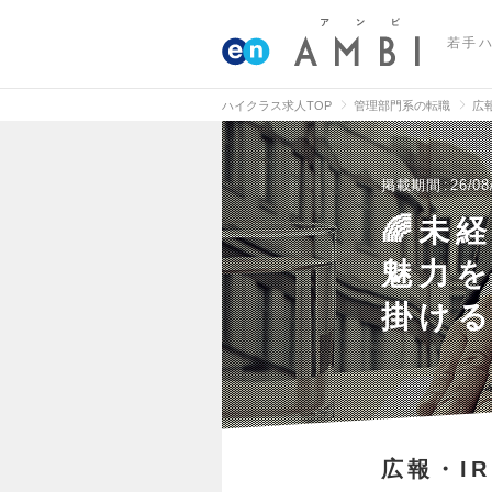
若手
ハイクラス求人TOP
管理部門系の転職
広
掲載期間
26/08
🌈未
魅力
掛け
広報・IR