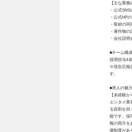
【主な業務
・公式SN
・公式HP
・取材の同
・著作物の
・会社説明
■チーム構
採用担当4
※現在広報
す。
■求人の魅
【未経験か
エンタメ業
る役割を担
能です。採
報の両方を
価制度があ