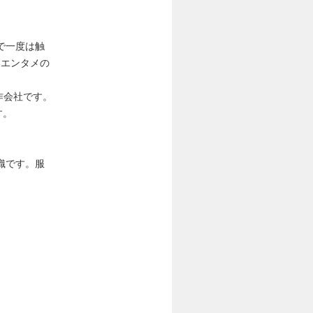
で一度は触
×エンタメの
作会社です。
す。
織です。服