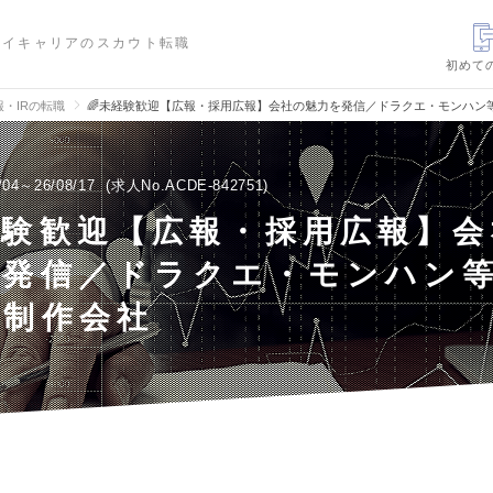
ハイキャリアのスカウト転職
初めて
報・IRの転職
🌈未経験歓迎【広報・採用広報】会社の魅力を発信／ドラクエ・モンハン
/04～26/08/17
求人No.ACDE-842751
経験歓迎【広報・採用広報】
を発信／ドラクエ・モンハン
る制作会社