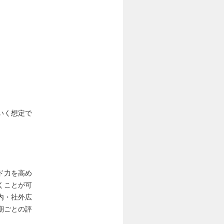
いく想定で
ド力を高め
くことが可
内・社外広
期ごとの評