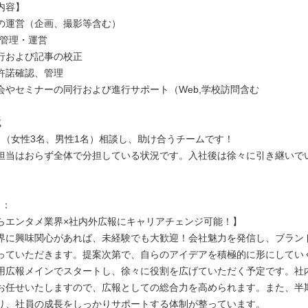
内容】
Sの運営（企画、撮影等含む）
の管理・運営
行および記事の校正
許諾確認、管理
会やセミナーの同行および進行サポート（Web,学校訪問含む
成
名（女性3名、男性1名）相談し、助け合うチームです！
担当はおらず全体で分担している状況です。入社後は徐々に引き継いで
力：
らエンタメ業界×社内外広報にキャリアチェンジ可能！】
界に興味関心があれば、未経験でも大歓迎！会社魅力を発信し、ブラン
っていただきます。提案次第で、自らのアイデアを積極的に形にしてい
用広報メインでスタートし、徐々に役割を広げていただく予定です。社
お任せいたしますので、広報としての総合力を高められます。また、半
り、社員の成長をしっかりサポートする体制が整っています。