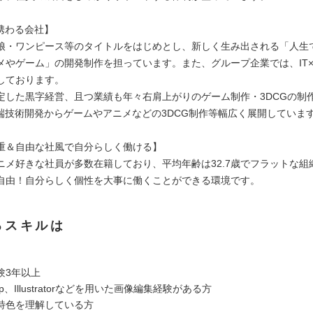
に携わる会社】
娘・ワンピース等のタイトルをはじめとし、新しく生み出される「人生
メやゲーム」の開発制作を担っています。また、グループ企業では、IT
しております。
定した黒字経営、且つ業績も年々右肩上がりのゲーム制作・3DCGの制
先端技術開発からゲームやアニメなどの3DCG制作等幅広く展開していま
重＆自由な社風で自分らしく働ける】
ニメ好きな社員が多数在籍しており、平均年齢は32.7歳でフラットな組
自由！自分らしく個性を大事に働くことができる環境です。
るスキルは
験3年以上
hop、Illustratorなどを用いた画像編集経験がある方
の特色を理解している方