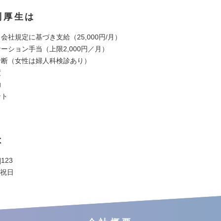
利厚生は
会社規定に基づき支給（25,000円/月）
ーション手当（上限2,000円／月）
診断（女性は婦人科検診あり）
度
助
ント
は
123
 祝日