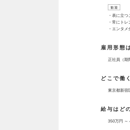
歓迎
・表に立つ
・常にトレ
・エンタメ
雇用形態
正社員（期
どこで働
東京都新宿区
給与はど
350万円 ～