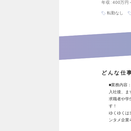
年収
400万円
転勤なし
どんな仕
■業務内容
入社後、ま
求職者や学
す！
ゆくゆくは
ンタメ企業