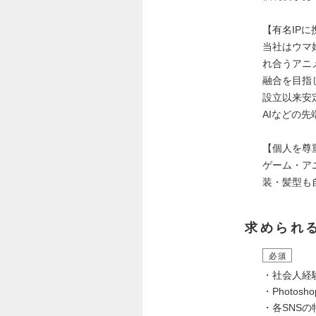
【有名IP
当社はウマ
れ合うアニ
融合を目指
設立以来安
AIなどの
【個人を尊
ゲーム・ア
装・髪型も
求められ
必須
・社会人経
・Photos
・各SNS