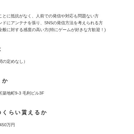
ことに抵抗がなく、人前での発信や対応も問題ない方
ンドにアンテナを張り、SNSの発信方法を考えられる方
全般に対する感度の高い方(特にゲームが好きな方歓迎！)
は
間の定めなし）
くか
築地町9-3 毛利ビル3F
のくらい貰えるか
 450万円