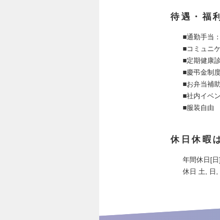
待遇・福
■通勤手当：
■コミュニケ
■定期健康
■慶弔金制
■お弁当補
■社内イベ
■服装自由
休日休暇
年間休日[日]
休日 土, 日,