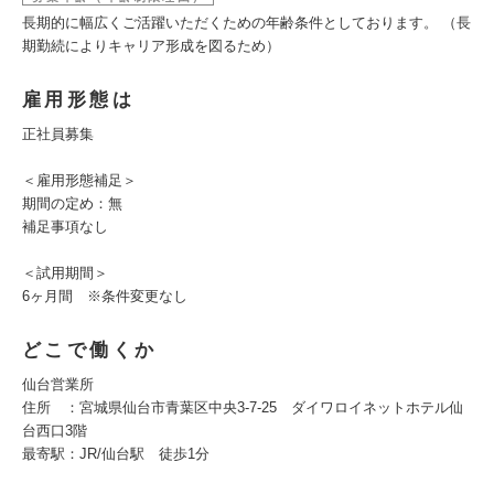
長期的に幅広くご活躍いただくための年齢条件としております。 （長
期勤続によりキャリア形成を図るため）
雇用形態は
正社員募集
＜雇用形態補足＞
期間の定め：無
補足事項なし
＜試用期間＞
6ヶ月間 ※条件変更なし
どこで働くか
仙台営業所
住所 ：宮城県仙台市青葉区中央3-7-25 ダイワロイネットホテル仙
台西口3階
最寄駅：JR/仙台駅 徒歩1分