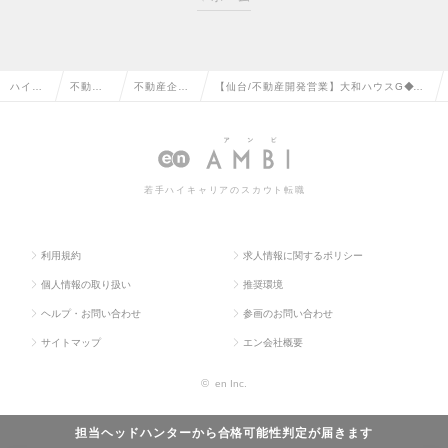
ハイク
不動産
不動産企
【仙台/不動産開発営業】大和ハウスG◆土
ラス求
系専門
画・仕入・
日祝休・フレックスタイム制・残業20h程
人TOP
職の転
開発の転職
度・福利厚生◎の求人情報
職
若手ハイキャリアのスカウト転職
利用規約
求人情報に関するポリシー
個人情報の取り扱い
推奨環境
ヘルプ・お問い合わせ
参画のお問い合わせ
サイトマップ
エン会社概要
©
en Inc.
担当ヘッドハンターから
合格可能性判定
が届きます