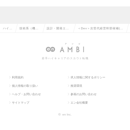
ハイク
技術系（機
設計・開発エン
＜Dev＞次世代経営幹部候補(ド
ラス求
械・メカト
ジニア（機械・
ローンハードウェアエンジニア)
人TOP
ロ・自動車）
メカトロ）の転
※ポテンシャルの求人情報
の転職
職
若手ハイキャリアのスカウト転職
利用規約
求人情報に関するポリシー
個人情報の取り扱い
推奨環境
ヘルプ・お問い合わせ
参画のお問い合わせ
サイトマップ
エン会社概要
©
en Inc.