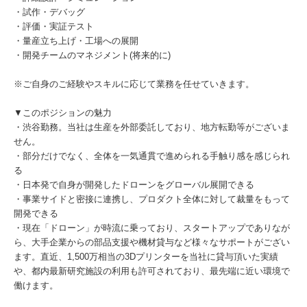
・試作・デバッグ
・評価・実証テスト
・量産立ち上げ・工場への展開
・開発チームのマネジメント(将来的に)
※ご自身のご経験やスキルに応じて業務を任せていきます。
▼このポジションの魅力
・渋谷勤務。当社は生産を外部委託しており、地方転勤等がございま
せん。
・部分だけでなく、全体を一気通貫で進められる手触り感を感じられ
る
・日本発で自身が開発したドローンをグローバル展開できる
・事業サイドと密接に連携し、プロダクト全体に対して裁量をもって
開発できる
・現在「ドローン」が時流に乗っており、スタートアップでありなが
ら、大手企業からの部品支援や機材貸与など様々なサポートがござい
ます。直近、1,500万相当の3Dプリンターを当社に貸与頂いた実績
や、都内最新研究施設の利用も許可されており、最先端に近い環境で
働けます。