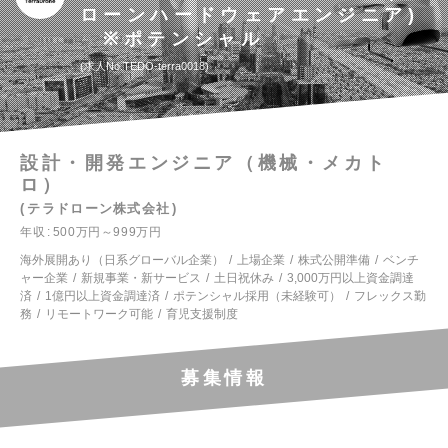
ローンハードウェアエンジニア)
※ポテンシャル
求人No.TEDO-terra0018
設計・開発エンジニア（機械・メカト
ロ）
テラドローン株式会社
年収
500万円～999万円
海外展開あり（日系グローバル企業）
上場企業
株式公開準備
ベンチ
ャー企業
新規事業・新サービス
土日祝休み
3,000万円以上資金調達
済
1億円以上資金調達済
ポテンシャル採用（未経験可）
フレックス勤
務
リモートワーク可能
育児支援制度
募集情報