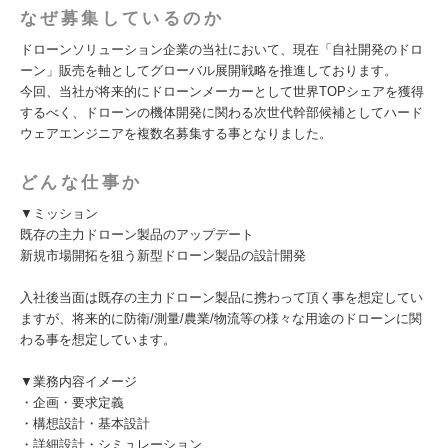
なぜ募集しているのか
ドローンソリューション企業の当社において、現在「自社開発のドロ
ーン」販売を軸としてグローバル展開戦略を推進しております。
今回、当社が将来的にドローンメーカーとして世界TOPシェアを獲得
するべく、ドローンの機体開発に関わる次世代幹部候補としてハード
ウェアエンジニアを複数名募集する事となりました。
どんな仕事か
▼ミッション
既存の主力ドローン製品のアップデート
新規市場開拓を狙う新型ドローン製品の設計開発
入社後当面は既存の主力ドローン製品に携わって頂く事を想定してい
ますが、将来的に防衛/測量/農業/物流等の様々な用途のドローンに関
わる事を想定しています。
▼業務内容イメージ
・企画・要求定義
・構想設計・基本設計
・詳細設計・シミュレーション