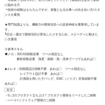
に臨める方
┗技術や経験はもちろんですが、基盤となる仕事への向き合い方/スタ
ンスを重視
★専門知識よりも、機動力や開発項目への反射神経を重要視していま
す。
┗日次～週次で開発項目が変化したりするため、スピーディに動きた
い方重視
※参考スキル
◆メカ：3DCAD経験必要 ツール指定なし
解析経験必要 強度・振動・熱・流体で一つでもあれば〇
◆エレキ：回路図設計経験不要 あれば〇 ツール指定なし
レイアウト設計不要 あれば〇
計測器を用いたデバッグ、EMC（ノイズ）対策経験不要
あれば〇
歓迎
・0→1のプロダクト立ち上げ / プロダクト開発をリードしたご経験
・ハード×ソフトウェア開発のご経験