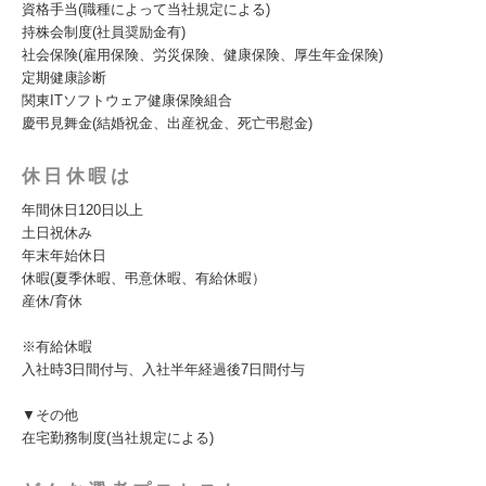
資格手当(職種によって当社規定による)
持株会制度(社員奨励金有)
社会保険(雇用保険、労災保険、健康保険、厚生年金保険)
定期健康診断
関東ITソフトウェア健康保険組合
慶弔見舞金(結婚祝金、出産祝金、死亡弔慰金)
休日休暇は
年間休日120日以上
土日祝休み
年末年始休日
休暇(夏季休暇、弔意休暇、有給休暇）
産休/育休
※有給休暇
入社時3日間付与、入社半年経過後7日間付与
▼その他
在宅勤務制度(当社規定による)