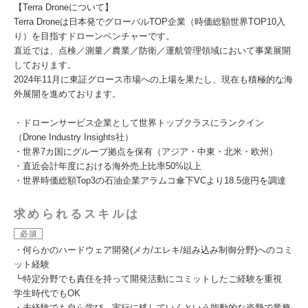
【Terra Droneについて】
Terra Droneは日本発でグローバルTOP企業（時価総額世界TOP10入
り）を目指すドローンベンチャーです。
直近では、点検／測量／農業／防衛／運航管理領域において事業展開
しております。
2024年11月に東証グロース市場への上場を果たし、現在も積極的な海
外展開を進めております。
・ドローンサービス企業として世界トップクラスにランクイン
（Drone Industry Insights社）
・世界7カ国にグループ拠点を保有（アジア・中東・北米・欧州）
・直近会計年度における海外売上比率50%以上
・世界時価総額Top3の石油企業アラムコ傘下VCより18.5億円を調達
求められるスキルは
必須
・何らかのハードウェア開発(メカ/エレキ/組み込み制御分野)へのコミ
ット経験
┗特定分野でも責任を持って開発活動にコミットしたご経験を重視
学生時代でもOK
・未経験でも自ら学び、実行に移していくという能動的な姿勢で業務