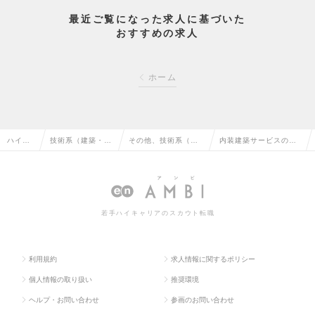
最近ご覧になった求人に基づいた
おすすめの求人
ホーム
ハイク
技術系（建築・設
その他、技術系（建
内装建築サービスの品
ラス求
備・土木・プラン
築・設備・土木・プ
質管理を担う工事部部
人TOP
ト）の転職
ラント）の転職
長職の求人情報
若手ハイキャリアのスカウト転職
利用規約
求人情報に関するポリシー
個人情報の取り扱い
推奨環境
ヘルプ・お問い合わせ
参画のお問い合わせ