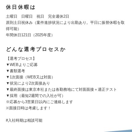
休日休暇は
土曜日 日曜日 祝日 完全週休2日
原則土日祝休み（案件進捗状況により出勤あり。平日に振替休暇を取
得可能）
年間休日121日（2025年度）
どんな選考プロセスか
【選考プロセス】
▼WEBよりご応募
▼書類選考
▼1次面接（WEB又は対面）
▼状況により2次面接あり
▼最終面接は東京本社または各勤務地にて対面面接＋適正テスト
▼採用（最短2週間での入社が可）
※応募から3営業日以内にご連絡します
※面接日時は考慮します！
#入社時期は相談可能