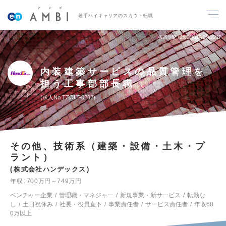
若手ハイキャリアのスカウト転職
掲載期間
26/08/04～26/08/17
内装建築サービスの品質管理を
担う工事部部長職
求人No.TZOLT-0202
その他、技術系（建築・設備・土木・プ
ラント）
株式会社ハンデックス
年収
700万円～749万円
ベンチャー企業
管理職・マネジャー
新規事業・新サービス
転勤な
し
土日祝休み
社長・役員直下
事業責任者
サービス責任者
年収60
0万以上