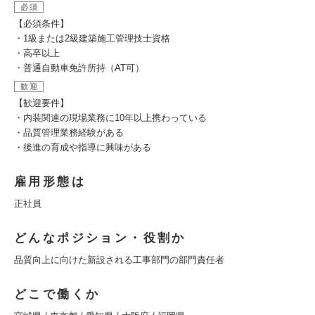
必須
【必須条件】
・1級または2級建築施工管理技士資格
・高卒以上
・普通自動車免許所持（AT可）
歓迎
【歓迎要件】
・内装関連の現場業務に10年以上携わっている
・品質管理業務経験がある
・後進の育成や指導に興味がある
雇用形態は
正社員
どんなポジション・役割か
品質向上に向けた新設される工事部門の部門責任者
どこで働くか