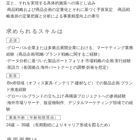
定と、それを実現する具体的施策への落とし込み
‧商品戦略および商品企画の定量化とそれに基づく予算策定 ‧商品戦
略進捗の定量把握と分析による事業精度向上の牽引
求められるスキルは
必須
‧グローバル企業または多拠点展開企業における、マーケティング業務
経験（商品企画/戦略‧ブランド戦略に関するご経験）
‧データ分析に基づいた製品ポートフォリオ‧市場戦略の企画‧実⾏経験
‧英語⼒（各国拠点‧海外パートナーとの調整‧折衝を想定）
歓迎
‧BtoB領域（オフィス家具‧インテリア‧建材など）での製品企画‧ブラン
ド推進経験
‧グローバルブランドの⽴ち上げ‧再構築プロジェクトへの参画経験
‧海外市場リサーチ、販促物制作、デジタルマーケティング領域での経
験
募集年齢（年齢制限理由）
24歳 ～ 39歳 （長期勤続によりキャリア形成を図るため）