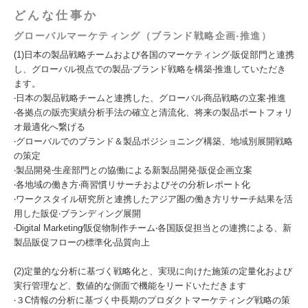
どんな仕事か
グローバルマーケティング（ブランド戦略企画‧推進）
(1)⽇本の製品戦略チームおよび各国のマーケティング‧販促部⾨と連携
し、グローバル視点での製品‧ブランド戦略を構築‧推進していただき
ます。
‧⽇本の製品戦略チームと連携した、グローバル商品戦略の⽴案‧推進
‧各拠点の販売実績分析⼿法の確⽴と清流化、将来の製品ポートフォリ
オ最適化へ繋げる
‧グローバルでのブランド＆製品ポジショニング構築、地域別展開戦略
の策定
‧製品開発‧⽣産部⾨との協働による新製品開発‧販促企画⽴案
‧各地域の働き⽅‧商習慣リサーチおよびその分析レポート化
‧ワークスタイル研究所と連携したアジア圏の働き⽅リサーチ結果を活
⽤した販促‧ブランディング展開
‧Digital Marketing∕販促物制作チーム‧各国販促担当との連携による、新
製品販促フローの標準化‧品質向上
(2)定量的な分析に基づく戦略化と、実現に向けた施策の定量化および
実⾏管理など、数値的な側⾯で機能をリードいただきます
‧３C情報の分析に基づく中⻑期のプロダクトマーケティング戦略の策