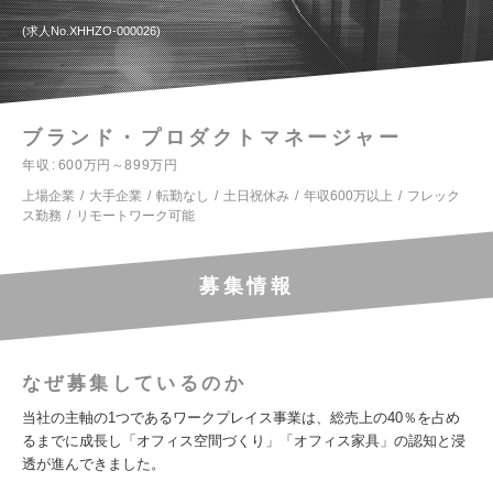
求人No.XHHZO-000026
ブランド・プロダクトマネージャー
年収
600万円～899万円
上場企業
大手企業
転勤なし
土日祝休み
年収600万以上
フレック
ス勤務
リモートワーク可能
募集情報
なぜ募集しているのか
当社の主軸の1つであるワークプレイス事業は、総売上の40％を占め
るまでに成⻑し「オフィス空間づくり」「オフィス家具」の認知と浸
透が進んできました。