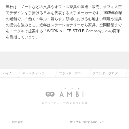
当社は、ノートなどの文具やオフィス家具の製造・販売、オフィス空
間デザインを手掛ける日本を代表する大手メーカーです。1905年創業
の老舗で、「働く・学ぶ・暮らす」領域における心地よい環境や道具
の提供を強みとし、近年はステーショナリーから家具、空間構築まで
をトータルで提案する「WORK & LIFE STYLE Company」への変革
を目指しています。
ハイクラ
マーケティング・販
ブランド・プロダ
ブランド・プロダク
ス求人T
促企画・商品開発系
クトマネージャー
トマネージャーの求
OP
の転職
の転職
人情報
若手ハイキャリアのスカウト転職
利用規約
求人情報に関するポリシー