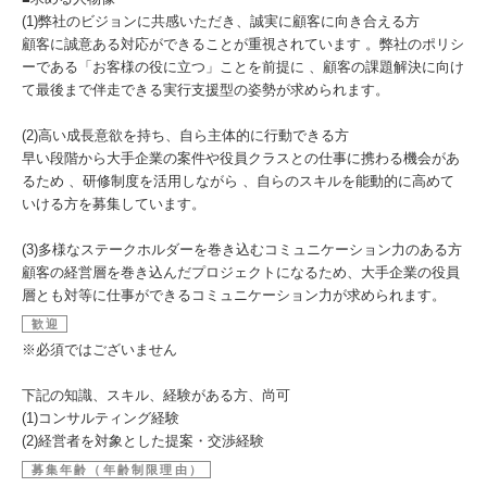
(1)弊社のビジョンに共感いただき、誠実に顧客に向き合える方
顧客に誠意ある対応ができることが重視されています 。弊社のポリシ
ーである「お客様の役に立つ」ことを前提に 、顧客の課題解決に向け
て最後まで伴走できる実行支援型の姿勢が求められます。
(2)高い成長意欲を持ち、自ら主体的に行動できる方
早い段階から大手企業の案件や役員クラスとの仕事に携わる機会があ
るため 、研修制度を活用しながら 、自らのスキルを能動的に高めて
いける方を募集しています。
(3)多様なステークホルダーを巻き込むコミュニケーション力のある方
顧客の経営層を巻き込んだプロジェクトになるため、大手企業の役員
層とも対等に仕事ができるコミュニケーション力が求められます。
歓迎
※必須ではございません
下記の知識、スキル、経験がある方、尚可
(1)コンサルティング経験
(2)経営者を対象とした提案・交渉経験
募集年齢（年齢制限理由）