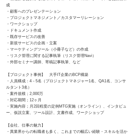
成
・顧客へのプレゼンテーション
・プロジェクトマネジメント／カスタマーリレーション
・ワークショップ
・ドキュメント作成
・既存サービスの改善
・新規サービスの企画・立案
・マーケティングツール（小冊子など）の作成
・リスク管理に関する記事執筆（リスク管理Navi）
・外部セミナー講師、寄稿記事執筆、など
【プロジェクト事例】 大手IT企業のBCP構築
・人員構成：4－5名（プロジェクトマネジャー1名、QA1名、コンサ
ルタント3名）
・案件規模；2,000万
・対応期間；12ヶ月
・実施内容；月2回程度の定例MTG実施（オンライン）、インタビュ
ー、仮説立案、ツール設計、文書作成、ワークショップ
【会社、仕事の魅力】
・異業界からの転職者も多く、これまでの幅広い経験・スキルを活か