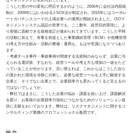
なマネジメントが求められています。
こうした世の中の変化に呼応するかのように、2006年に会社法内部統
制が、2008年にはいわゆるJ-SOX法が制定され、2015年にはコーポレ
ートガバナンスコードの上場企業への適用が開始されました。ISOマ
ネジメントシステム認証の世界でも、ここ数年、経営目的実現に、よ
り密接に貢献できる規格改訂が進められてきています。こうした平時
の活動に加えて、有事を前提とした事業継続管理（BCM）や危機管理
の考え方や仕組み・活動の整備・運用も、もはや常識になりつつあり
ます。
・考慮すべき事件・事故事例や関連する法規制のみならず、企業に与
えられる選択肢、すなわち、経営ツールや考え方も増加の一途をたど
っていることが分かります。言い替えれば、これからはこうした自ら
の置かれた環境を冷静に分析し、必要な経営ツールを上手に駆使する
企業と、そうでない企業とで、企業競争力も変わってくると言えるの
ではないでしょうか。
・弊社ではまさに、こうした企業の悩み・課題を拾い上げ、課題解決
を図り、お客様の企業競争力強化につながるためのソリューション提
供に主眼をおいております。弊社は、リスクマネジメントに関するコ
ンサルティング業務のプロフェッショナル集団です。