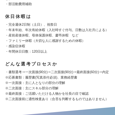
・部活動費用補助
休日休暇は
・完全週休2日制（土日）、祝祭日
・年末年始、年次有給休暇（入社時すぐ付与。日数は入社月による）
・産前産後休暇、母体保護休暇、慶弔休暇 など
・ファミリー休暇（大切な人に感謝するための休暇）
・感染症休暇
・年間休日日数：120日以上
どんな選考プロセスか
・書類選考⇒一次面接(90分)⇒二次面接(90分)⇒最終面接(60分)⇒内定
※応募書類：履歴書(写真添付必須)、業務経歴書
※一次面接：主に人となりの部分の理解
※二次面接：主にスキル部分の理解
※最終面接：ご活躍いただける人物かを社長の目で確認
※二次面接前に適性検査あり（合否を判断するものではありません）