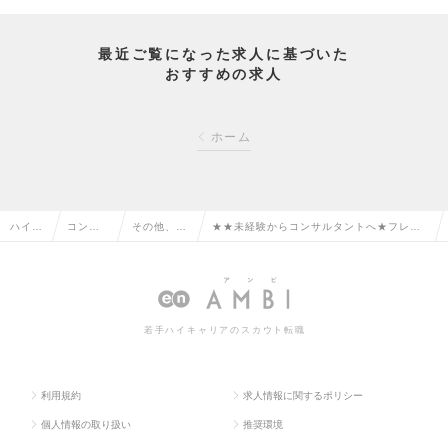
最近ご覧になった求人に基づいた
おすすめの求人
ホーム
ハイク
コンサ
その他、コ
★★未経験からコンサルタントへ★フレッ
ラス求
ルタン
ンサルタン
クス・リモート・高年収／ワークライフバ
人TOP
ト系の
ト系の転職
ランスが取れるコンサル！の求人情報
転職
若手ハイキャリアのスカウト転職
利用規約
求人情報に関するポリシー
個人情報の取り扱い
推奨環境