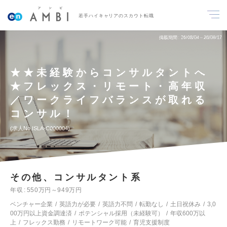
若手ハイキャリアのスカウト転職
掲載期間
26/08/04～26/08/17
★★未経験からコンサルタントへ
★フレックス・リモート・高年収
／ワークライフバランスが取れる
コンサル！
求人No.ISLA-C000004
その他、コンサルタント系
年収
550万円～949万円
ベンチャー企業
英語力が必要
英語力不問
転勤なし
土日祝休み
3,0
00万円以上資金調達済
ポテンシャル採用（未経験可）
年収600万以
上
フレックス勤務
リモートワーク可能
育児支援制度