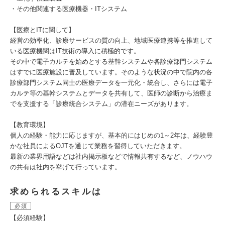
・その他関連する医療機器・ITシステム
【医療とITに関して】
経営の効率化、診療サービスの質の向上、地域医療連携等を推進して
いる医療機関はIT技術の導入に積極的です。
その中で電子カルテを始めとする基幹システムや各診療部門システム
はすでに医療施設に普及しています。そのような状況の中で院内の各
診療部門システム同士の医療データを一元化・統合し、さらには電子
カルテ等の基幹システムとデータを共有して、医師の診断から治療ま
でを支援する「診療統合システム」の潜在ニーズがあります。
【教育環境】
個人の経験・能力に応じますが、基本的にはじめの1～2年は、経験豊
かな社員によるOJTを通じて業務を習得していただきます。
最新の業界用語などは社内掲示板などで情報共有するなど、ノウハウ
の共有は社内を挙げて行っています。
求められるスキルは
必須
【必須経験】