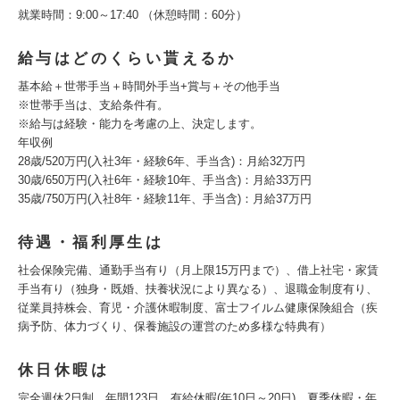
就業時間：9:00～17:40 （休憩時間：60分）
給与はどのくらい貰えるか
基本給＋世帯手当＋時間外手当+賞与＋その他手当
※世帯手当は、支給条件有。
※給与は経験・能力を考慮の上、決定します。
年収例
28歳/520万円(入社3年・経験6年、手当含)：月給32万円
30歳/650万円(入社6年・経験10年、手当含)：月給33万円
35歳/750万円(入社8年・経験11年、手当含)：月給37万円
待遇・福利厚生は
社会保険完備、通勤手当有り（月上限15万円まで）、借上社宅・家賃
手当有り（独身・既婚、扶養状況により異なる）、退職金制度有り、
従業員持株会、育児・介護休暇制度、富士フイルム健康保険組合（疾
病予防、体力づくり、保養施設の運営のため多様な特典有）
休日休暇は
完全週休2日制、年間123日、有給休暇(年10日～20日)、夏季休暇・年