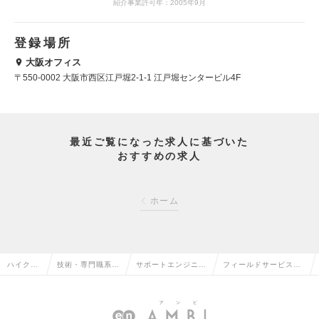
紹介事業許可年：2005年9月
登録場所
大阪オフィス
〒550-0002 大阪市西区江戸堀2-1-1 江戸堀センタービル4F
最近ご覧になった求人に基づいた
おすすめの求人
ホーム
ハイクラ
技術・専門職系
サポートエンジニア
フィールドサービスエ
ス求人T
（メディカル）の
（メディカル）の転
ンジニア(青森)の求人
OP
転職
職
情報