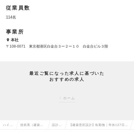
従業員数
114名
事業所
本社
〒108-0071 東京都港区白金台３ー２ー１０ 白金台ビル３階
最近ご覧になった求人に基づいた
おすすめの求人
ホーム
ハイク
技術系（建築・
設計
【建築意匠設計】転勤無｜年休127日｜