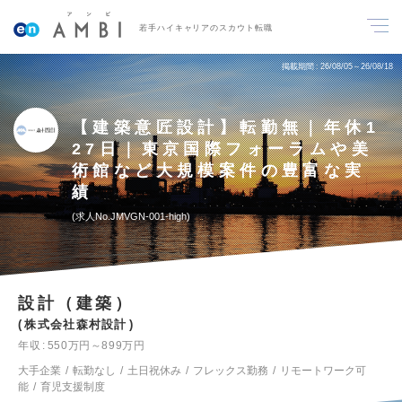
若手ハイキャリアのスカウト転職
掲載期間
26/08/05～26/08/18
【建築意匠設計】転勤無｜年休1
27日｜東京国際フォーラムや美
術館など大規模案件の豊富な実
績
求人No.JMVGN-001-high
設計（建築）
株式会社森村設計
年収
550万円～899万円
大手企業
転勤なし
土日祝休み
フレックス勤務
リモートワーク可
能
育児支援制度