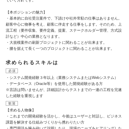
でいく方針です。
【本ポジションの魅力】
・基本的に自社受注案件で、下請けや社外常駐の仕事はありません。
顧客中心に物事を考え、顧客に伴走する仕事をします。そのため、上
流工程（要件収集、要件定義、提案、ステークホルダー管理、方式設
計など）中心の業務となります。
・大規模案件の刷新プロジェクトに関わることが出来ます。
・腰を据えて長く一つのプロジェクトに関わることが出来ます。
求められるスキルは
必須
・システム開発経験３年以上（業務システムまたはWebシステム）
・データベース（Oracle等）を使用した開発経験がある方
※言語は問いませんが、詳細設計からテストまでの一連の工程を完遂
した経験を重視します
歓迎
【求める人物像】
・これまでの開発経験を活かし、今後はユーザーと対話し、ビジネス
課題を解決する仕組みづくりから携わりたい方
・専門用語を噛み砕いて説明したり、現場のニーズをヒアリングした