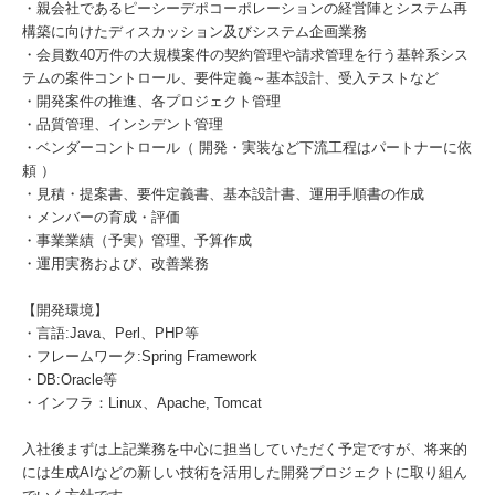
・親会社であるピーシーデポコーポレーションの経営陣とシステム再
構築に向けたディスカッション及びシステム企画業務
・会員数40万件の大規模案件の契約管理や請求管理を行う基幹系シス
テムの案件コントロール、要件定義～基本設計、受入テストなど
・開発案件の推進、各プロジェクト管理
・品質管理、インシデント管理
・ベンダーコントロール（ 開発・実装など下流工程はパートナーに依
頼 ）
・見積・提案書、要件定義書、基本設計書、運用手順書の作成
・メンバーの育成・評価
・事業業績（予実）管理、予算作成
・運用実務および、改善業務
【開発環境】
・言語:Java、Perl、PHP等
・フレームワーク:Spring Framework
・DB:Oracle等
・インフラ：Linux、Apache, Tomcat
入社後まずは上記業務を中心に担当していただく予定ですが、将来的
には生成AIなどの新しい技術を活用した開発プロジェクトに取り組ん