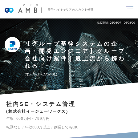
若手ハイキャリアのスカウト転職
掲載期間
26/08/07～26/08/20
【グループ基幹システムの企
画・開発エンジニア】グループ
会社向け案件｜最上流から携わ
れる！
求人No.HKOAW-SE
社内SE・システム管理
株式会社イージェーワークス
年収
600万円～799万円
転勤なし
年収600万以上
副業してもOK