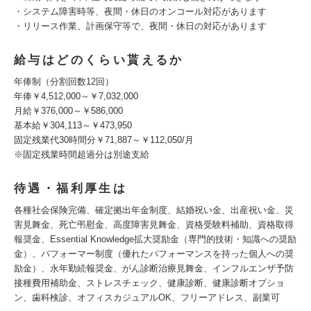
・システム障害時等、夜間・休日のオンコール対応があります
・リリース作業、計画保守等で、夜間・休日の対応があります
給与はどのくらい貰えるか
年俸制（分割回数12回）
年俸￥4,512,000～￥7,032,000
月給￥376,000～￥586,000
基本給￥304,113～￥473,950
固定残業代30時間分￥71,887～￥112,050/月
※固定残業時間超過分は別途支給
待遇・福利厚生は
各種社会保険完備、確定拠出年金制度、結婚祝い金、出産祝い金、災
害見舞金、死亡弔慰金、高度障害見舞金、資格受験料補助、資格取得
報奨金、Essential Knowledge拡大奨励金（専門的技術・知識への奨励
金）、パフォーマー制度（優れたパフォーマンスを持った個人への奨
励金）、永年勤続報奨金、がん診断治療見舞金、インフルエンザ予防
接種費用補助金、ストレスチェック、健康診断、健康診断オプショ
ン、歯科検診、オフィスカジュアルOK、フリーアドレス、副業可