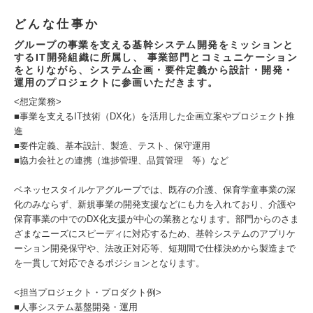
どんな仕事か
グループの事業を支える基幹システム開発をミッションと
するIT開発組織に所属し、 事業部門とコミュニケーション
をとりながら、システム企画・要件定義から設計・開発・
運用のプロジェクトに参画いただきます。
<想定業務>
■事業を支えるIT技術（DX化）を活用した企画立案やプロジェクト推
進
■要件定義、基本設計、製造、テスト、保守運用
■協力会社との連携（進捗管理、品質管理 等）など
ベネッセスタイルケアグループでは、既存の介護、保育学童事業の深
化のみならず、新規事業の開発支援などにも力を入れており、介護や
保育事業の中でのDX化支援が中心の業務となります。部門からのさま
ざまなニーズにスピーディに対応するため、基幹システムのアプリケ
ーション開発保守や、法改正対応等、短期間で仕様決めから製造まで
を一貫して対応できるポジションとなります。
<担当プロジェクト・プロダクト例>
■人事システム基盤開発・運用