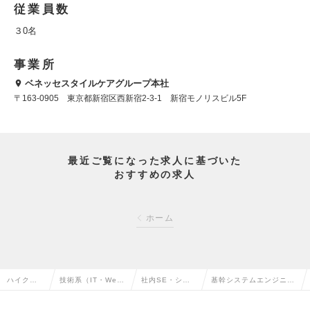
従業員数
３0名
事業所
ベネッセスタイルケアグループ本社
〒163-0905 東京都新宿区西新宿2-3-1 新宿モノリスビル5F
最近ご覧になった求人に基づいた
おすすめの求人
ホーム
ハイクラス
技術系（IT・We
社内SE・シス
基幹システムエンジニア
求人TOP
b・通信系）の転職
テム管理の転職
_介護事業の求人情報