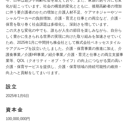
今、日本は超少子高齢社会を迎えており、また、家族のあり方にも変
化が起こっています。社会の構造的変化とともに、後期高齢者の増加
に伴う要介護者のかたの増加と介護人材不足、ケアマネジャーやソー
シャルワーカーの負担増加、介護・育児と仕事との両立など、介護・
保育を取り巻く社会課題は多様化し、深刻さを増しています。
この大きな変化の中でも、誰もが人生の節目を楽しみながら、自分ら
しく豊かに生きられる世界の実現に向けた取り組みを加速させていく
ため、2025年1月に中間持ち株会社として株式会社ベネッセスタイル
ケアグループを設立いたしました。介護・保育事業の推進に加え、介
護食事業／介護HR事業／紹介事業／介護・育児と仕事との両立支援事
業等、QOL（クオリティ・オブ・ライフ）の向上につながる質の高い
介護・保育サービスを提供し、介護・保育領域の持続可能性の維持・
向上へと貢献をしてまいります。
設立
2025年1月6日
資本金
100,000,000円