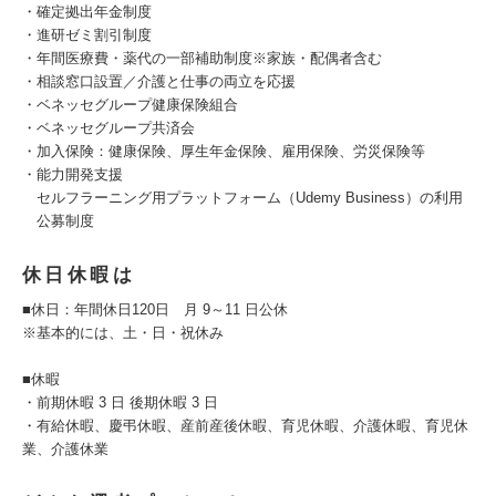
・確定拠出年金制度
・進研ゼミ割引制度
・年間医療費・薬代の一部補助制度※家族・配偶者含む
・相談窓口設置／介護と仕事の両立を応援
・ベネッセグループ健康保険組合
・ベネッセグループ共済会
・加入保険：健康保険、厚生年金保険、雇用保険、労災保険等
・能力開発支援
セルフラーニング用プラットフォーム（Udemy Business）の利用
公募制度
休日休暇は
■休日：年間休日120日 月 9～11 日公休
※基本的には、土・日・祝休み
■休暇
・前期休暇 3 日 後期休暇 3 日
・有給休暇、慶弔休暇、産前産後休暇、育児休暇、介護休暇、育児休
業、介護休業