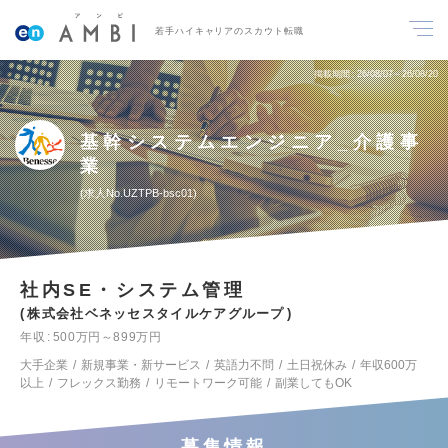
若手ハイキャリアのスカウト転職
掲載期間
26/08/07～26/08/20
基幹システムエンジニア_介護事
業
求人No.UZTPB-bsc01
社内SE・システム管理
株式会社ベネッセスタイルケアグループ
年収
500万円～899万円
大手企業
新規事業・新サービス
英語力不問
土日祝休み
年収600万
以上
フレックス勤務
リモートワーク可能
副業してもOK
募集情報