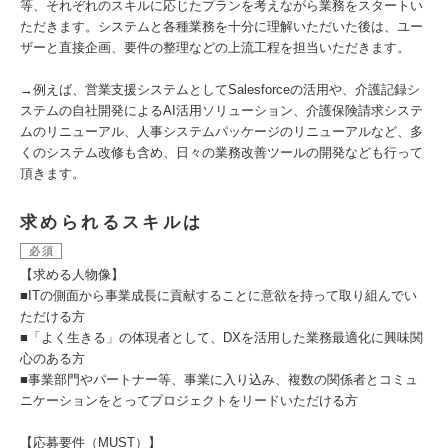
等、それぞれのスキルに応じたプランを考えながら業務をスタートい
ただきます。システムと各種業務を十分に理解いただいた後は、ユー
ザーと直接企画、要件の整理などの上流工程を担当いただきます。
→例えば、営業支援システムとしてSalesforceの活用や、介護記録シ
ステムの自社開発によるAI活用ソリューション、介護保険請求システ
ムのリニューアル、人事システムパッケージのリニューアルなど、多
くのシステム改修も含め、日々の業務改善ツールの開発なども行って
頂きます。
求められるスキルは
必須
【求める人物像】
■ITの側面から事業成長に貢献することに意欲を持って取り組んでい
ただける方
■「よく生きる」の体現者として、DXを活用した業務最適化に興味関
心のある方
■事業部門やパートナー等、事業に入り込み、複数の関係者とコミュ
ニケーションをとってプロジェクトをリードいただける方
【応募要件（MUST）】