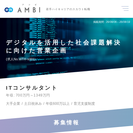
若手ハイキャリアのスカウト転職
掲載期間
26/08/06～26/08/19
デジタルを活用した社会課題解決
に向けた営業企画
求人No.WTH-s001
ITコンサルタント
年収
700万円～1349万円
大手企業
土日祝休み
年収600万以上
育児支援制度
募集情報