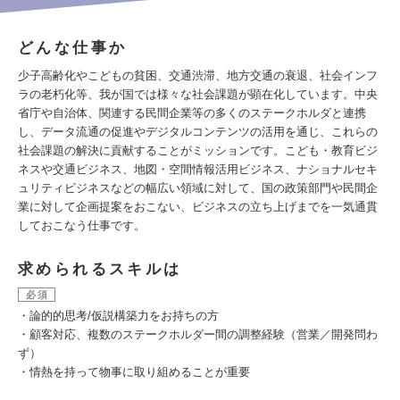
どんな仕事か
少子高齢化やこどもの貧困、交通渋滞、地方交通の衰退、社会インフ
ラの老朽化等、我が国では様々な社会課題が顕在化しています。中央
省庁や自治体、関連する民間企業等の多くのステークホルダと連携
し、データ流通の促進やデジタルコンテンツの活用を通じ、これらの
社会課題の解決に貢献することがミッションです。こども・教育ビジ
ネスや交通ビジネス、地図・空間情報活用ビジネス、ナショナルセキ
ュリティビジネスなどの幅広い領域に対して、国の政策部門や民間企
業に対して企画提案をおこない、ビジネスの立ち上げまでを一気通貫
しておこなう仕事です。
求められるスキルは
必須
・論的的思考/仮説構築力をお持ちの方
・顧客対応、複数のステークホルダー間の調整経験（営業／開発問わ
ず）
・情熱を持って物事に取り組めることが重要