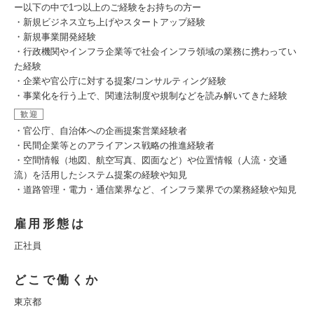
ー以下の中で1つ以上のご経験をお持ちの方ー
・新規ビジネス立ち上げやスタートアップ経験
・新規事業開発経験
・行政機関やインフラ企業等で社会インフラ領域の業務に携わってい
た経験
・企業や官公庁に対する提案/コンサルティング経験
・事業化を行う上で、関連法制度や規制などを読み解いてきた経験
歓迎
・官公庁、自治体への企画提案営業経験者
・民間企業等とのアライアンス戦略の推進経験者
・空間情報（地図、航空写真、図面など）や位置情報（人流・交通
流）を活用したシステム提案の経験や知見
・道路管理・電力・通信業界など、インフラ業界での業務経験や知見
雇用形態は
正社員
どこで働くか
東京都