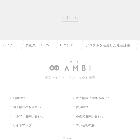
ホーム
ハイクラ
技術系（IT・We
ITコンサル
デジタルを活用した社会課題解
ス求人TO
b・通信系）の転
タントの転
決に向けた営業企画の求人情報
P
職
職
若手ハイキャリアのスカウト転職
利用規約
求人情報に関するポリシー
個人情報の取り扱い
推奨環境
ヘルプ・お問い合わせ
参画のお問い合わせ
サイトマップ
エン会社概要
©
en Inc.