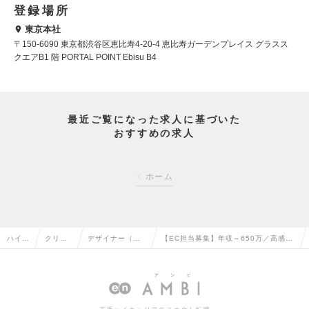
登録場所
東京本社
〒150-6090 東京都渋谷区恵比寿4-20-4 恵比寿ガーデンプレイス グラスス
クエアB1 階 PORTAL POINT Ebisu B4
最近ご覧になった求人に基づいた
おすすめの求人
ホーム
ハイク
クリエ
デザイナー（We
【EC担当募集】年収～650万／高感
ラス求
イティ
b・モバイル・ゲ
度・高品質を誇るレディースアパレル
人TO
ブ系の
ーム関連）の転
／人が良く風通しの良い社風◎の求人
P
転職
職
情報