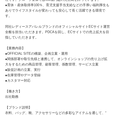
●育休・産休取得率100％、育児支援手当支給などの手厚い福利厚生も
ありでライフスタイルが変わっても安心して長く活躍できる環境で
す。
同社レディースアパレルブランドのオフィシャルサイトECサイト運営
全般を担当いただきます。PDCAを回し、ECサイトでの売上拡大を目
指していただきます。
【業務内容】
●OFFICIAL SITEの構築、企画立案・運用
●関係部署や取引先様と連携して、オンラインショップの売り上げ拡
大をするための商品管理、顧客管理、係数管理、サービス立案
●販促計画の立案、実行
●在庫管理やデータ登録
●カスタマー対応
【働き方】
出社勤務
【ブランド説明】
衣料、バッグ、靴、アクセサリーなどの多彩なアイテムを通して、“