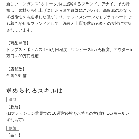
新しいエレガンス” をトータルに提案するブランド、アナイ。その特
徴は、素材から仕上げにいたるまで細部にこだわり、高級感のみなら
ず機能性をも追求した服づくり。オフィスシーンでもプライベートで
も着こなせるブランドとして、洗練と上質を求める多くの女性に支持
されています。
【商品単価】
トップス・ボトムス3～5万円程度、ワンピース5万円程度、アウター5
万円～30万円程度
【店舗数】
全国40店舗
求められるスキルは
必須
【必須】
(1)ファッション業界でのEC運営経験をお持ちの方(自社EC/モールい
ずれも可)
歓迎
【尚可】