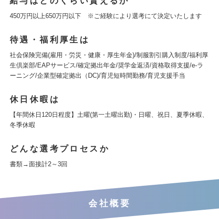
給与はどのくらい貰えるか
450万円以上650万円以下 ※ご経験により選考にて決定いたします
待遇・福利厚生は
社会保険完備(雇用・労災・健康・厚生年金)/制服割引購入制度/福利厚
生倶楽部/EAPサービス/確定拠出年金/奨学金返済/資格取得支援/e-ラ
ーニング/企業型確定拠出（DC)/育児短時間勤務/育児支援手当
休日休暇は
【年間休日120日程度】土曜(第一土曜出勤)・日曜、祝日、夏季休暇、
冬季休暇
どんな選考プロセスか
書類→面接計2～3回
会社概要