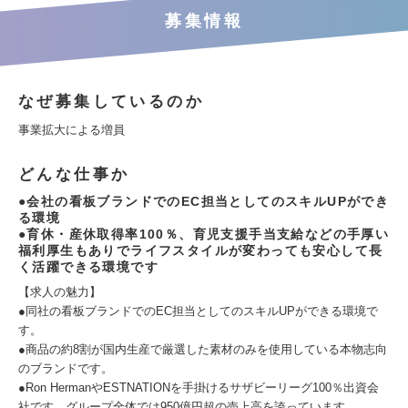
募集情報
なぜ募集しているのか
事業拡大による増員
どんな仕事か
●会社の看板ブランドでのEC担当としてのスキルUPができ
る環境
●育休・産休取得率100％、育児支援手当支給などの手厚い
福利厚生もありでライフスタイルが変わっても安心して長
く活躍できる環境です
【求人の魅力】
●同社の看板ブランドでのEC担当としてのスキルUPができる環境で
す。
●商品の約8割が国内生産で厳選した素材のみを使用している本物志向
のブランドです。
●Ron HermanやESTNATIONを手掛けるサザビーリーグ100％出資会
社です。グループ全体では950億円超の売上高を誇っています。