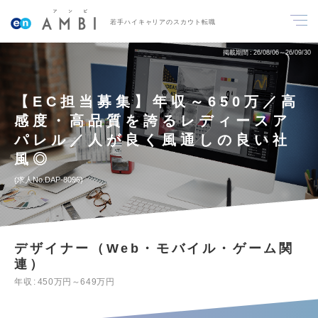
若手ハイキャリアのスカウト転職
掲載期間
26/08/06～26/09/30
【EC担当募集】年収～650万／高
感度・高品質を誇るレディースア
パレル／人が良く風通しの良い社
風◎
求人No.DAP-8096
デザイナー（Web・モバイル・ゲーム関
連）
年収
450万円～649万円