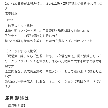
1級・2級建築施工管理技士、または1級・2級建築士の資格をお持ちの
方
高卒以上
歓迎
【歓迎スキル・経験】
木造住宅（アパート等）の工事管理・監理経験をお持ちの方
設計士としての実務経験をお持ちの方
培った経験を後進の育成や、組織の品質底上げに活かしたい方
【フィットする人物像】
「現場第一線」から「監理・指導」へ立場を変え、長く活躍したい方
ワークライフバランスを重視し、限られた時間で成果を出す働き方を
望む方
設立間もない急成長企業の、中枢メンバーとして組織創りに携わりた
い方
論理的に物事を伝え、円滑なコミュニケーションで周囲をリードでき
る方
雇用形態は
【雇用形態等】