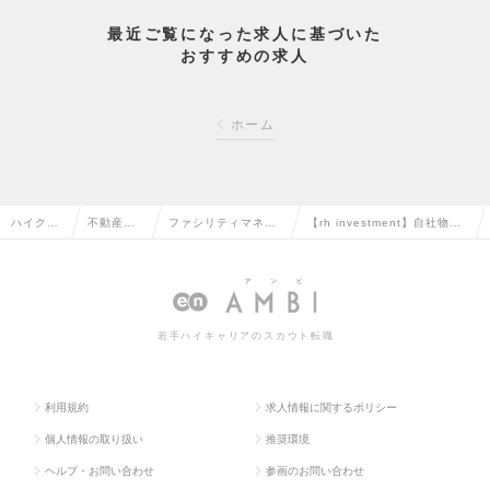
最近ご覧になった求人に基づいた
おすすめの求人
ホーム
ハイクラ
不動産系
ファシリティマネジ
【rh investment】自社物件
ス求人T
専門職の
メント・設備管理の
品質監理（東京本社）の求人
OP
転職
転職
情報
若手ハイキャリアのスカウト転職
利用規約
求人情報に関するポリシー
個人情報の取り扱い
推奨環境
ヘルプ・お問い合わせ
参画のお問い合わせ