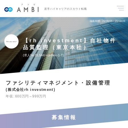
若手ハイキャリアのスカウト転職
掲載期間
26/08/05～26/09/23
【rh investment】自社物件
品質監理（東京本社）
求人No.ELSAX-vol-hinn-1-T
ファシリティマネジメント・設備管理
株式会社rh investment
年収
600万円～999万円
募集情報