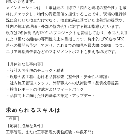
躍いただきます。
メインミッションは、工事監理の目線で「図面と現場の整合性」を厳
格にチェックし、物件の資産価値を担保することです。現場の進行状
況に合わせた検査だけでなく、検査結果に基づいた改善策の提示や、
社内の施工管理職・外部の協力会社に対する施工指導も行います。
現在は2名体制で約120件のプロジェクトを管理しており、今回の採用
により更なる組織の専門性向上を目指します。将来的にRC造やSRC
造への展開も予定しており、これまでの知見を最大限に発揮しつつ、
エリア統括責任者などのマネジメントポストも狙える環境です。
【具体的な仕事内容】
・設計図面全般のチェック・精査
・現場の各工程における品質検査（整合性・安全性の確認）
・社内施工管理スタッフ、外部職人への技術指導・品質改善提案
・検査レポートの作成およびフィードバック
・品質向上に向けた社内基準の策定・アップデート
求められるスキルは
必須
【応募に必須な条件】
工事管理、または工事監理の実務経験（年数不問）