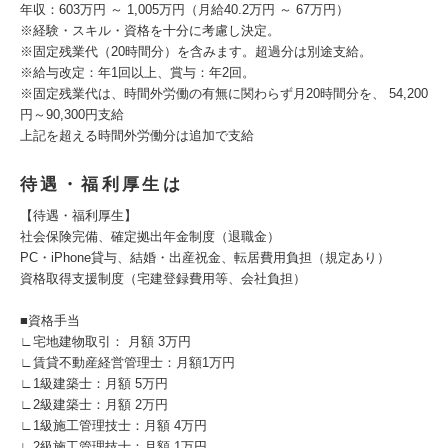
年収：603万円 ～ 1,005万円（月給40.2万円 ～ 67万円）
※経験・スキル・資格を十分に考慮し決定。
※固定残業代（20時間分）を含みます。超過分は別途支給。
※給与改定：年1回以上、賞与：年2回。
※固定残業代は、時間外労働の有無に関わらず月20時間分を、 54,200
円～90,300円支給
上記を超える時間外労働分は追加で支給
待遇・福利厚生は
【待遇・福利厚生】
社会保険完備、確定拠出年金制度（退職金）
PC・iPhone貸与、結婚・出産祝金、転居費用負担（規定あり）
資格取得支援制度（宅建登録費用等、会社負担）
■資格手当
∟宅地建物取引： 月額 3万円
∟賃貸不動産経営管理士：月額1万円
∟1級建築士：月額 5万円
∟2級建築士：月額 2万円
∟1級施工管理技士：月額 4万円
∟2級施工管理技士：月額 1万円