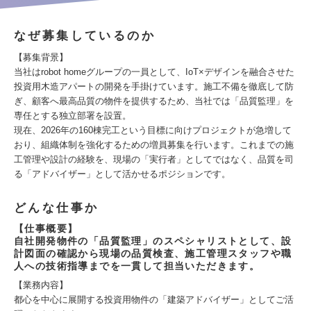
なぜ募集しているのか
【募集背景】
当社はrobot homeグループの一員として、IoT×デザインを融合させた
投資用木造アパートの開発を手掛けています。施工不備を徹底して防
ぎ、顧客へ最高品質の物件を提供するため、当社では「品質監理」を
専任とする独立部署を設置。
現在、2026年の160棟完工という目標に向けプロジェクトが急増して
おり、組織体制を強化するための増員募集を行います。これまでの施
工管理や設計の経験を、現場の「実行者」としてではなく、品質を司
る「アドバイザー」として活かせるポジションです。
どんな仕事か
【仕事概要】
自社開発物件の「品質監理」のスペシャリストとして、設
計図面の確認から現場の品質検査、施工管理スタッフや職
人への技術指導までを一貫して担当いただきます。
【業務内容】
都心を中心に展開する投資用物件の「建築アドバイザー」としてご活