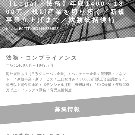
【Legal・法務】年収1400～18
00万／規制産業を切り拓く／新規
事業立上げまで／法務統括候補
求人No.EGFFF-256768445656533
法務・コンプライアンス
年収
1400万円～1849万円
海外展開あり（日系グローバル企業）
ベンチャー企業
管理職・マネジ
ャー
新規事業・新サービス
土日祝休み
3,000万円以上資金調達済
1
億円以上資金調達済
ポテンシャル採用（未経験可）
CxO候補
年収600
万以上
フレックス勤務
育児支援制度
募集情報