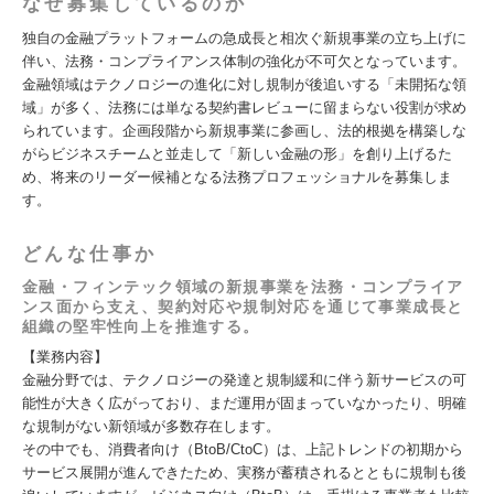
なぜ募集しているのか
独自の金融プラットフォームの急成長と相次ぐ新規事業の立ち上げに
伴い、法務・コンプライアンス体制の強化が不可欠となっています。
金融領域はテクノロジーの進化に対し規制が後追いする「未開拓な領
域」が多く、法務には単なる契約書レビューに留まらない役割が求め
られています。企画段階から新規事業に参画し、法的根拠を構築しな
がらビジネスチームと並走して「新しい金融の形」を創り上げるた
め、将来のリーダー候補となる法務プロフェッショナルを募集しま
す。
どんな仕事か
金融・フィンテック領域の新規事業を法務・コンプライア
ンス面から支え、契約対応や規制対応を通じて事業成長と
組織の堅牢性向上を推進する。
【業務内容】
金融分野では、テクノロジーの発達と規制緩和に伴う新サービスの可
能性が大きく広がっており、まだ運用が固まっていなかったり、明確
な規制がない新領域が多数存在します。
その中でも、消費者向け（BtoB/CtoC）は、上記トレンドの初期から
サービス展開が進んできたため、実務が蓄積されるとともに規制も後