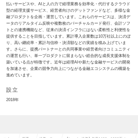
払いサービスや、AIと人の力で経理業務を効率化・代行するクラウド
型の経理支援サービス、経営者向けのデットファンドなど、多様な金
融プロダクトを企画・運営しています。これらのサービスは、決済デ
ータのリアルタイム反映や複数枚のバーチャルカード発行、会計ソフ
トとの連携機能など、従来の決済インフラにはない柔軟性と利便性を
提供することを目指しています。累計導入企業数は10万社以上にのぼ
り、高い継続率・累計与信枠・決済額などの実績を積み上げていま
す。さらに、提携パートナーとの共同事業や経営者向けコミュニティ
の運営も行い、単一プロダクトに留まらない総合的な成長支援体制を
築いている点が特徴です。近年は経理AIや新たな金融サービスの開発
を加速させ、企業の競争力向上につながる金融エコシステムの構築を
進めています。
設立
2018年