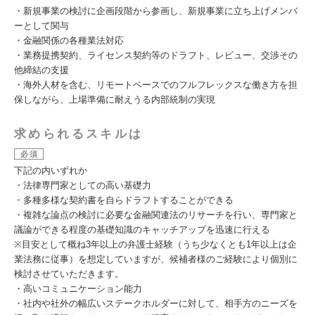
・新規事業の検討に企画段階から参画し、新規事業に立ち上げメンバ
ーとして関与
・金融関係の各種業法対応
・業務提携契約、ライセンス契約等のドラフト、レビュー、交渉その
他締結の支援
・海外人材を含む、リモートベースでのフルフレックスな働き方を担
保しながら、上場準備に耐えうる内部統制の実現
求められるスキルは
必須
下記の内いずれか
・法律専門家としての高い基礎力
・多種多様な契約書を自らドラフトすることができる
・複雑な論点の検討に必要な金融関連法のリサーチを行い、専門家と
議論ができる程度の基礎知識のキャッチアップを迅速に行える
※目安として概ね3年以上の弁護士経験（うち少なくとも1年以上は企
業法務に従事）を想定していますが、候補者様のご経験により個別に
検討させていただきます。
・高いコミュニケーション能力
・社内や社外の幅広いステークホルダーに対して、相手方のニーズを