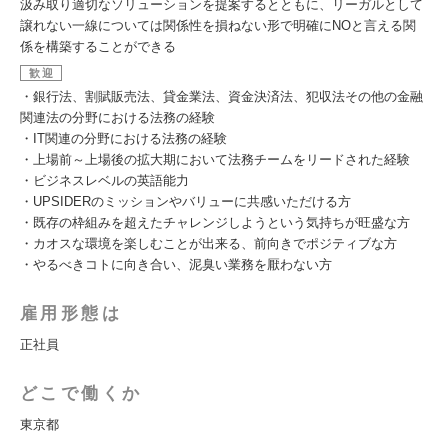
汲み取り適切なソリューションを提案するとともに、リーガルとして
譲れない一線については関係性を損ねない形で明確にNOと言える関
係を構築することができる
歓迎
・銀行法、割賦販売法、貸金業法、資金決済法、犯収法その他の金融
関連法の分野における法務の経験
・IT関連の分野における法務の経験
・上場前～上場後の拡大期において法務チームをリードされた経験
・ビジネスレベルの英語能力
・UPSIDERのミッションやバリューに共感いただける方
・既存の枠組みを超えたチャレンジしようという気持ちが旺盛な方
・カオスな環境を楽しむことが出来る、前向きでポジティブな方
・やるべきコトに向き合い、泥臭い業務を厭わない方
雇用形態は
正社員
どこで働くか
東京都