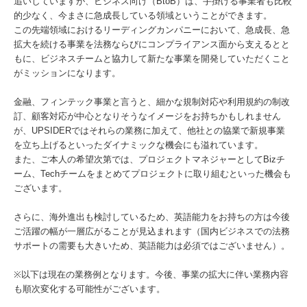
追いしていますが、ビジネス向け（BtoB）は、手掛ける事業者も比較
的少なく、今まさに急成長している領域ということができます。
この先端領域におけるリーディングカンパニーにおいて、急成長、急
拡大を続ける事業を法務ならびにコンプライアンス面から支えるとと
もに、ビジネスチームと協力して新たな事業を開発していただくこと
がミッションになります。
金融、フィンテック事業と言うと、細かな規制対応や利用規約の制改
訂、顧客対応が中心となりそうなイメージをお持ちかもしれません
が、UPSIDERではそれらの業務に加えて、他社との協業で新規事業
を立ち上げるといったダイナミックな機会にも溢れています。
また、ご本人の希望次第では、プロジェクトマネジャーとしてBizチ
ーム、Techチームをまとめてプロジェクトに取り組むといった機会も
ございます。
さらに、海外進出も検討しているため、英語能力をお持ちの方は今後
ご活躍の幅が一層広がることが見込まれます（国内ビジネスでの法務
サポートの需要も大きいため、英語能力は必須ではございません）。
※以下は現在の業務例となります。今後、事業の拡大に伴い業務内容
も順次変化する可能性がございます。