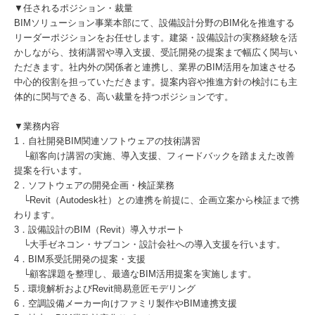
▼任されるポジション・裁量
BIMソリューション事業本部にて、設備設計分野のBIM化を推進する
リーダーポジションをお任せします。建築・設備設計の実務経験を活
かしながら、技術講習や導入支援、受託開発の提案まで幅広く関与い
ただきます。社内外の関係者と連携し、業界のBIM活用を加速させる
中心的役割を担っていただきます。提案内容や推進方針の検討にも主
体的に関与できる、高い裁量を持つポジションです。
▼業務内容
1．自社開発BIM関連ソフトウェアの技術講習
└顧客向け講習の実施、導入支援、フィードバックを踏まえた改善
提案を行います。
2．ソフトウェアの開発企画・検証業務
└Revit（Autodesk社）との連携を前提に、企画立案から検証まで携
わります。
3．設備設計のBIM（Revit）導入サポート
└大手ゼネコン・サブコン・設計会社への導入支援を行います。
4．BIM系受託開発の提案・支援
└顧客課題を整理し、最適なBIM活用提案を実施します。
5．環境解析およびRevit簡易意匠モデリング
6．空調設備メーカー向けファミリ製作やBIM連携支援