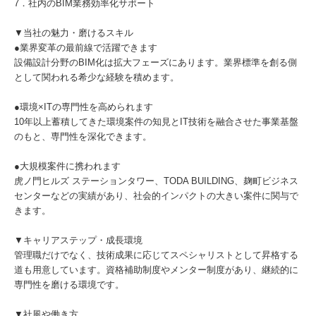
7．社内のBIM業務効率化サポート
▼当社の魅力・磨けるスキル
●業界変革の最前線で活躍できます
設備設計分野のBIM化は拡大フェーズにあります。業界標準を創る側
として関われる希少な経験を積めます。
●環境×ITの専門性を高められます
10年以上蓄積してきた環境案件の知見とIT技術を融合させた事業基盤
のもと、専門性を深化できます。
●大規模案件に携われます
虎ノ門ヒルズ ステーションタワー、TODA BUILDING、麹町ビジネス
センターなどの実績があり、社会的インパクトの大きい案件に関与で
きます。
▼キャリアステップ・成長環境
管理職だけでなく、技術成果に応じてスペシャリストとして昇格する
道も用意しています。資格補助制度やメンター制度があり、継続的に
専門性を磨ける環境です。
▼社風や働き方