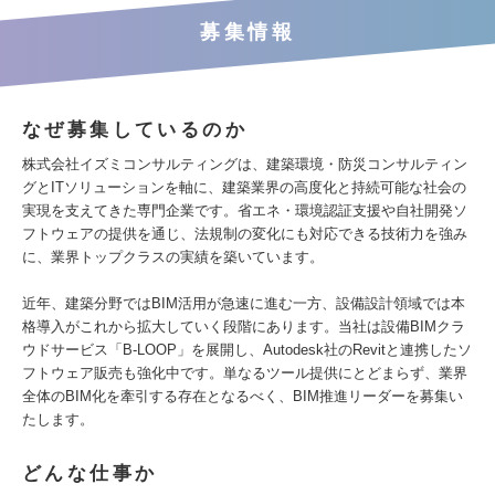
募集情報
なぜ募集しているのか
株式会社イズミコンサルティングは、建築環境・防災コンサルティン
グとITソリューションを軸に、建築業界の高度化と持続可能な社会の
実現を支えてきた専門企業です。省エネ・環境認証支援や自社開発ソ
フトウェアの提供を通じ、法規制の変化にも対応できる技術力を強み
に、業界トップクラスの実績を築いています。
近年、建築分野ではBIM活用が急速に進む一方、設備設計領域では本
格導入がこれから拡大していく段階にあります。当社は設備BIMクラ
ウドサービス「B-LOOP」を展開し、Autodesk社のRevitと連携したソ
フトウェア販売も強化中です。単なるツール提供にとどまらず、業界
全体のBIM化を牽引する存在となるべく、BIM推進リーダーを募集い
たします。
どんな仕事か