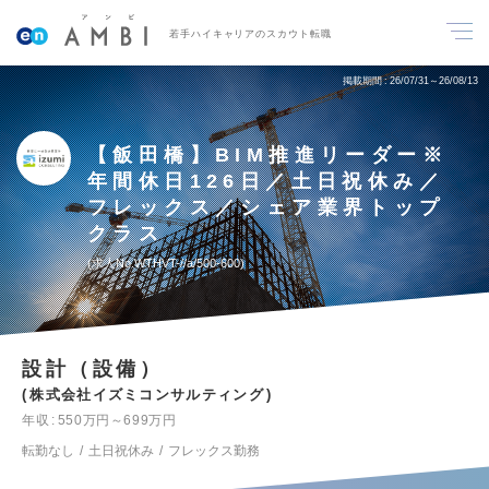
若手ハイキャリアのスカウト転職
掲載期間
26/07/31～26/08/13
【飯田橋】BIM推進リーダー※
年間休日126日／土日祝休み／
フレックス／シェア業界トップ
クラス
求人No.WTHVT-//a/500-600
設計（設備）
株式会社イズミコンサルティング
年収
550万円～699万円
転勤なし
土日祝休み
フレックス勤務