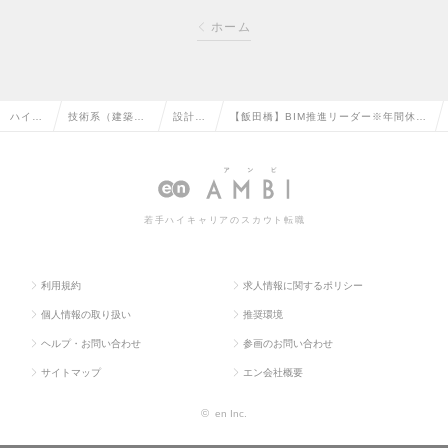
ホーム
ハイク
技術系（建築・
設計
【飯田橋】BIM推進リーダー※年間休日
ラス求
設備・土木・プ
（設
126日／土日祝休み／フレックス／シェ
人TOP
ラント）の転職
備）の
ア業界トップクラスの求人情報
転職
若手ハイキャリアのスカウト転職
利用規約
求人情報に関するポリシー
個人情報の取り扱い
推奨環境
ヘルプ・お問い合わせ
参画のお問い合わせ
サイトマップ
エン会社概要
©
en Inc.