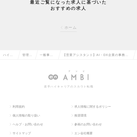
最近ご覧になった求人に基づいた
おすすめの求人
ホーム
ハイク
管理部
一般事
【営業アシスタント】AI・DX企業の事務～
ラス求
門系の
務・営業
組織全体の生産性向上に参画｜フレックス・
人TOP
転職
事務の転
リモート可の求人情報
職
若手ハイキャリアのスカウト転職
利用規約
求人情報に関するポリシー
個人情報の取り扱い
推奨環境
ヘルプ・お問い合わせ
参画のお問い合わせ
サイトマップ
エン会社概要