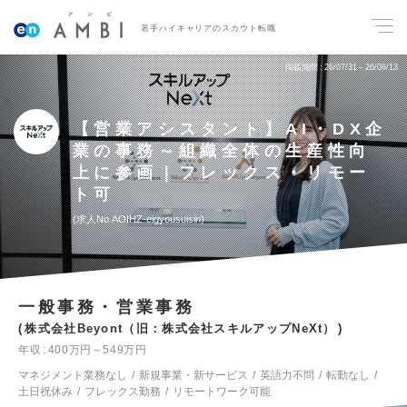
若手ハイキャリアのスカウト転職
掲載期間
26/07/31～26/08/13
【営業アシスタント】AI・DX企
業の事務～組織全体の生産性向
上に参画｜フレックス・リモー
ト可
求人No.AOIHZ-eigyousuisin
一般事務・営業事務
株式会社Beyont（旧：株式会社スキルアップNeXt）
年収
400万円～549万円
マネジメント業務なし
新規事業・新サービス
英語力不問
転勤なし
土日祝休み
フレックス勤務
リモートワーク可能