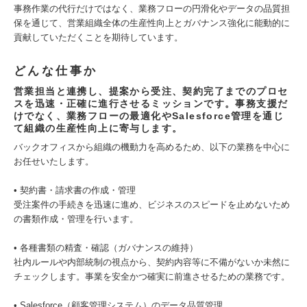
事務作業の代行だけではなく、業務フローの円滑化やデータの品質担
保を通じて、営業組織全体の生産性向上とガバナンス強化に能動的に
貢献していただくことを期待しています。
どんな仕事か
営業担当と連携し、提案から受注、契約完了までのプロセ
スを迅速・正確に進行させるミッションです。事務支援だ
けでなく、業務フローの最適化やSalesforce管理を通じ
て組織の生産性向上に寄与します。
バックオフィスから組織の機動力を高めるため、以下の業務を中心に
お任せいたします。
• 契約書・請求書の作成・管理
受注案件の手続きを迅速に進め、ビジネスのスピードを止めないため
の書類作成・管理を行います。
• 各種書類の精査・確認（ガバナンスの維持）
社内ルールや内部統制の視点から、契約内容等に不備がないか未然に
チェックします。事業を安全かつ確実に前進させるための業務です。
• Salesforce（顧客管理システム）のデータ品質管理