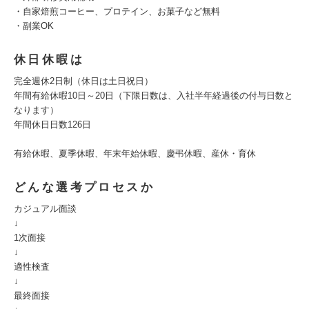
・自家焙煎コーヒー、プロテイン、お菓子など無料
・副業OK
休日休暇は
完全週休2日制（休日は土日祝日）
年間有給休暇10日～20日（下限日数は、入社半年経過後の付与日数と
なります）
年間休日日数126日
有給休暇、夏季休暇、年末年始休暇、慶弔休暇、産休・育休
どんな選考プロセスか
カジュアル面談
↓
1次面接
↓
適性検査
↓
最終面接