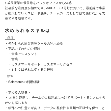
• 成長産業の最前線をバックオフィスから体感
社会的な注目度が極めて高いAI/DX・GX分野において、最前線で事業
が拡大していくスピード感を、チームの一員として肌で感じながら成
長できる環境です。
求められるスキルは
必須
・何かしらの顧客管理ツールの利用経験
・下記いずれかのご経験
・営業アシスタント
・営業
・カスタマーサポート、カスタマーサクセス
・もしくはそれに準ずるご経験
歓迎
・Salesforceの利用経験
＜求める人物像＞
・ 周囲と連携し、チームの目標達成に向けてサポートすることにやり
がいを感じる方
・細部への注意力があり、データの整合性や書類の正確性を保つこと