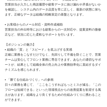
営業担当が入力した商談履歴や顧客データに抜け漏れや矛盾がないか
を確認し、システム内のデータ品質を常に正しく、最新の状態に保ち
ます。正確なデータは組織の戦略策定の基盤となります。
• お客様からのメール対応・資料作成補助
営業担当の外出時等における顧客からの一次対応や、提案資料の微修
正など、状況に応じた柔軟なサポートを行います。
【ポジションの魅力】
• 組織の「質」と「スピード」を底上げする実感
正確に業務をこなすだけでなく、先回りして不備を防ぐことで、営業
チームは安心してフロント業務に専念できます。あなたの適切なサポ
ートが、結果として組織全体の売上向上や業務効率化に直結するダイ
ナミズムを感じられます。
• 「勝てる仕組みづくり」への参画
日々の業務を通じて、「ここをこうすればもっとミスが減る」「この
フローは短縮できる」といった現場視点からの改善提案を歓迎する風
土があります。組織をより良くするための仕組みづくりに携わること
ができます。