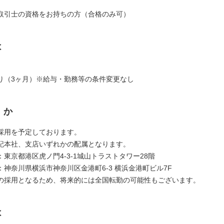
取引士の資格をお持ちの方（合格のみ可）
は
り（3ヶ月）※給与・勤務等の条件変更なし
くか
採用を予定しております。
記本社、支店いずれかの配属となります。
東京都港区虎ノ門4-3-1城山トラストタワー28階
：神奈川県横浜市神奈川区金港町6-3 横浜金港町ビル7F
の採用となるため、将来的には全国転勤の可能性もございます。
は