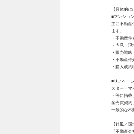
【具体的に
■マンショ
主に不動産
ます。
・不動産仲
・内見・現
・販売戦略
・不動産仲
・購入成
■リノベー
スター・マ
ト等に掲載
産売買契約
一般的な不
【社風／環
『不動産会