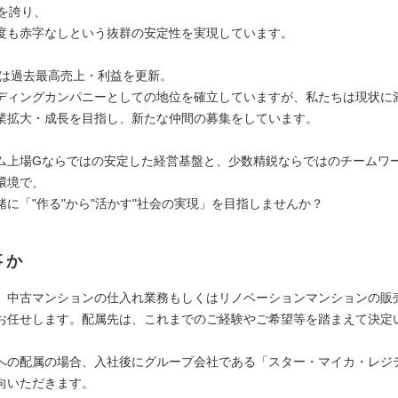
1を誇り、
度も赤字なしという抜群の安定性を実現しています。
度には過去最高売上・利益を更新。
ディングカンパニーとしての地位を確立していますが、私たちは現状に
業拡大・成長を目指し、新たな仲間の募集をしています。
ム上場Gならではの安定した経営基盤と、少数精鋭ならではのチームワ
環境で、
緒に「"作る"から"活かす"社会の実現」を目指しませんか？
事か
、中古マンションの仕入れ業務もしくはリノベーションマンションの販
お任せします。配属先は、これまでのご経験やご希望等を踏まえて決定
への配属の場合、入社後にグループ会社である「スター・マイカ・レジ
向いただきます。