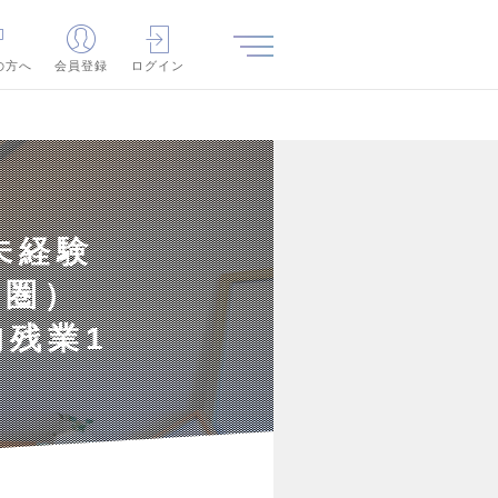
の方へ
会員登録
ログイン
未経験
都圏）
残業1