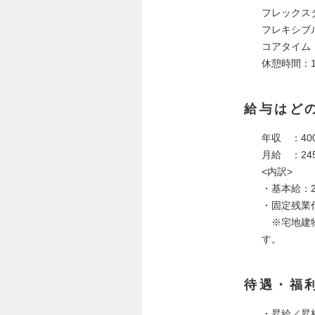
フレックス
フレキシブル
コアタイム：1
休憩時間：
給与はど
年収 ：40
月給 ：24
<内訳>
・基本給：22
・固定残業代
※宅地建物
す。
待遇・福
・昇給／昇