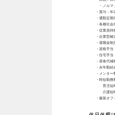
・ノルマ、
・賞与：年
・通勤定期代
・各種社会
・従業員持
・企業型確
・退職金制
・資格手当（
・住宅手当
・昼食代補
・永年勤続
・メンター
・時短勤務
育児短時
介護短時
・服装オフ
休日休暇