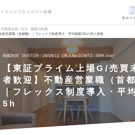
ハイキャリアのスカウト転職
初めて
不動産企画・仕入・開発の転職
動産営業職（首都圏）｜フレックス制度導入・平均残業15hの求人情報
掲載期間
26/07/29～26/08/11
求人No.GJMTZ--SMK-low
【東証プライム上場G/売買
者歓迎】不動産営業職（首
｜フレックス制度導入・平均
5h