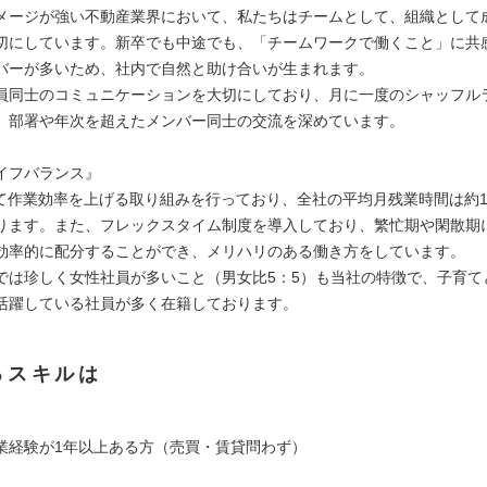
メージが強い不動産業界において、私たちはチームとして、組織として
切にしています。新卒でも中途でも、「チームワークで働くこと」に共
バーが多いため、社内で自然と助け合いが生まれます。
員同士のコミュニケーションを大切にしており、月に一度のシャッフル
、部署や年次を超えたメンバー同士の交流を深めています。
イフバランス』
して作業効率を上げる取り組みを行っており、全社の平均月残業時間は約1
ります。また、フレックスタイム制度を導入しており、繁忙期や閑散期
効率的に配分することができ、メリハリのある働き方をしています。
では珍しく女性社員が多いこと（男女比5：5）も当社の特徴で、子育て
活躍している社員が多く在籍しております。
るスキルは
業経験が1年以上ある方（売買・賃貸問わず）