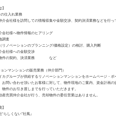
は】
ンの仕入れ業務
仲介会社様を訪問しての情報収集や金額交渉、契約決済業務などを行っ
介会社様へ物件情報のヒアリング
地調査
（リノベーションのプランニング/価格設定）の検討、購入判断
介会社様への金額交渉
約物件の契約、決済業務 など
ションマンションの販売業務（仲介部門）
イカグループが供給するリノベーションマンションをホームページ・ポ
、お問い合わせ頂いたお客様に対して、物件現地のご案内、資金計画の
、物件のお引き渡しまでを行っていただきます。
動産売買仲介会社が行う、売却物件の委任営業はありません。
境】
社“らしくない”社風』