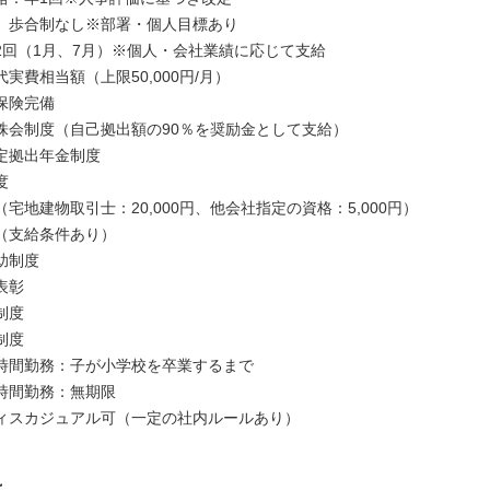
歩合制なし※部署・個人目標あり
2回（1月、7月）※個人・会社業績に応じて支給
実費相当額（上限50,000円/月）
保険完備
株会制度（自己拠出額の90％を奨励金として支給）
定拠出年金制度
度
宅地建物取引士：20,000円、他会社指定の資格：5,000円）
（支給条件あり）
助制度
表彰
制度
制度
間勤務：子が小学校を卒業するまで
間勤務：無期限
ィスカジュアル可（一定の社内ルールあり）
は