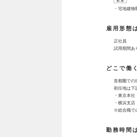
歓迎
・宅地建物
雇用形態
正社員
試用期間あ
どこで働
首都圏での
初任地は下
・東京本社：
・横浜支店
※総合職で
勤務時間