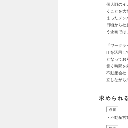
個人戦のイ
くことを大
まったメン
日頃から社
う企画では
『ワークラ
ITを活用
となってお
働く時間を
不動産会社
立しながら
求められ
必須
・不動産営